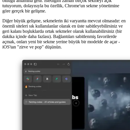
"Arc Browser", tüm sekmelerinizi sürekli olarak pencerenin sol
tarafında sabitler. Bu, bir tarayıcı veya makine yeniden başlatıldıktan
sonra bile, tarayıcıyı tekrar açtığınızda her şeyin bıraktığınız yerde
olduğu anlamına gelir. İstediğim zaman birçok sekmeyi açık
tutuyorum, dolayısıyla bu özellik, Chrome'un sekme yönetimine
göre gerçek bir gelişme.
Diğer büyük gelişme, sekmelerin iki varyantta mevcut olmasıdır: en
önemli siteleri sık kullanılanlar olarak en üste sabitleyebilirsiniz ve
geri kalanı boşluklarda ortak sekmeler olarak kullanabilirsiniz (bir
dakika içinde daha fazlası). Bağlantıları sabitlenmiş favorilerde
açmak, onları yeni bir sekme yerine büyük bir modelde de açar -
iOS'tan "zirve ve pop" düşünün.
Image 94f852892149
boşluklar
Boşluklar temel olarak sekmelerinizi gruplamak için kullanılan
klasörlerdir, ancak UX, boşlukların hızla değiştirilmesine izin
vererek ve tüm sekmeleri anında görünür hale getirerek geliştirildi.
Her alana bir Emoji veya simge atanır, böylece onları hızla ayırt
edebilirsiniz. Geliştirme sırasında harika, örneğin bir proje için bir
alanım ve API referansları için başka bir alanım var.