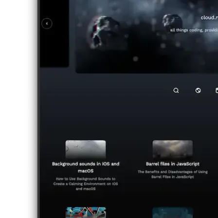
Web Geliştirme ve Yönetimi için Arc Tarayıcı
Arc Browser'ın
kullanıcı deneyimi, geliştiriciler için iş akışını nasıl geliştirir?