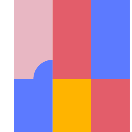
Web Geliştirme ve Yönetimi için Arc Tarayıcı
Arc Browser'ın
kullanıcı deneyimi, geliştiriciler için iş akışını nasıl geliştirir?