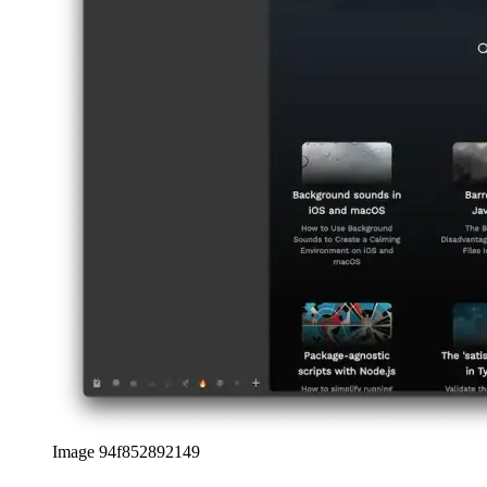
Image 0a77c3b50ae2
Bölünmüş görünüm
Tarayıcının kullanılabilirliğini daha da geliştirmek için, çoklu görevi
iyileştirmek amacıyla aynı pencerede birden çok sekme yatay veya
dikey olarak düzenlenebilir.
Image 4fd4372324b3
Image f2ee3cfac8b4
Sekme yeniden adlandırma
Henüz bilmiyor olabilirsiniz, ancak çalışmanızı ekip arkadaşlarınıza
veya müşterilerinize sunarken sekmeleri yeniden adlandırmak
gerçekten kullanışlı olabilir. Sunum sırasında kaybolmak yerine,
çağrıdan önce sekmeleri açıp bunlara özel başlıklar atayabilirsiniz.
Örneğin, istemcilere yeni özellikler gösterirken sekme yeniden