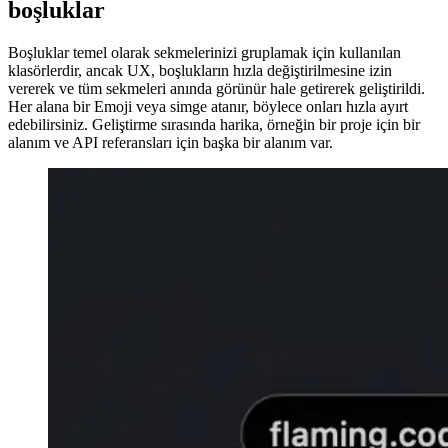
adlandırmayı kullanıyorum. Ekranımı paylaşırken sunumumu takip
etmem benim için kolay ve müşteri, görüşme sırasında yeniden
adlandırılan sekmeler herkes tarafından görülebildiği için nerede
olduğumuzu kolayca görebilir.
Image 4e999ed75af1
Minimum tarayıcı kullanıcı arayüzü
Sunumlar için gerçekten sevdiğim bir başka gelişme de tarayıcının
“Mini Arc” adı verilen minimal görünümü. Yalnızca mevcut sitenin
görünür olması için tüm gezinme kontrollerini ve tarayıcı kullanıcı
arabirimini kolayca gizleyebilirsiniz. Bu, sunuya odaklanmaya
yardımcı olabilir ve sekmelerden kaynaklanan görsel gürültüyü
önleyebilir.
Image 8fe56b9b7e2f
afrikaans
afrikaans
العربية
العربية