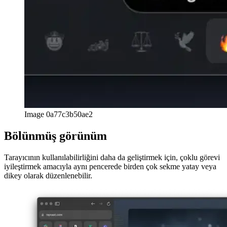
deutsch
deutsch
ελληνικά
ελληνικά
english
english
esperanto
esperanto
español
español
français
français
עברית
עברית
हिन्दी
हिन्दी
magyar
magyar
italiano
italiano
日本語
日本語
한국어
한국어