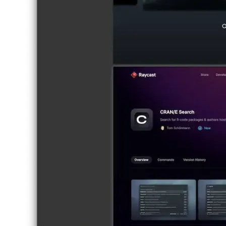
Web Geliştirme ve Yönetimi için Arc Tarayıcı
Arc Browser'ın
kullanıcı deneyimi, geliştiriciler için iş akışını nasıl geliştirir?