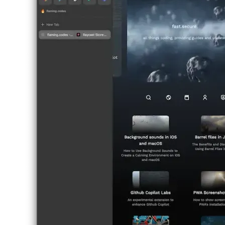
русский
русский
türkçe
türkçe
yiddish
yiddish
Suggestions