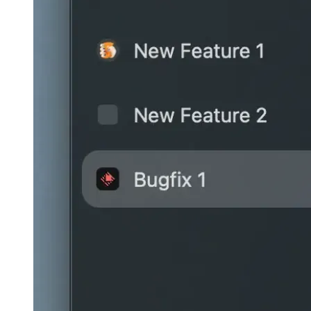
Web Geliştirme ve Yönetimi için Arc Tarayıcı
Arc Browser'ın
kullanıcı deneyimi, geliştiriciler için iş akışını nasıl geliştirir?