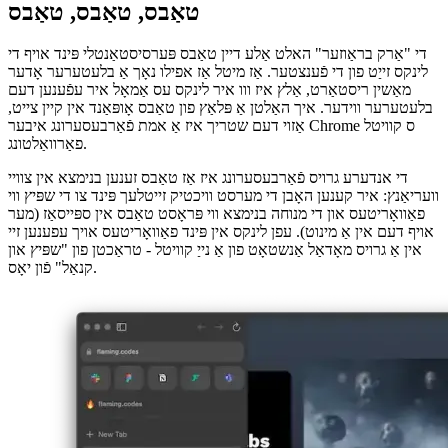
אַ נייַע מינימאַל מיינונג אָן קיין בלעטערער וי
טאַבס, טאַבס, טאַבס
די "אַרק בראַוזער" האלט אַלע דיין טאַבס פּערסיסטאַנטלי פּינד אויף די
לינקס זייַט פון די פֿענצטער. אַז מיטל אַז אפילו נאָך אַ בלעטערער אָדער
מאַשין ריסטאַרט, אַלץ איז ווו איר לינקס עס אַמאָל איר עפֿענען דעם
בלעטערער ווידער. איך האַלטן אַ פּלאַץ פון טאַבס אָופּאַנד אין קיין צייט,
אַזוי דעם שטריך איז אַ אמת פֿאַרבעסערונג איבער Chrome ס קוויטל
פאַרוואַלטונג.
די אנדערע גרויס פֿאַרבעסערונג איז אַז טאַבס זענען בנימצא אין צוויי
וועריאַנץ: איר קענען האָבן די מערסט וויכטיק זייטלעך פּינד צו די שפּיץ ווי
פאַוואָריטעס און די מנוחה בנימצא ווי פּראָסט טאַבס אין ספּייסאַז (מער
אויף דעם אין אַ מינוט). עפן לינקס אין פּינד פאַוואָריטעס אויך עפענען זיי
אין אַ גרויס מאָדאַל אַנשטאָט פון אַ נייַ קוויטל - טראַכטן פון "שפּיץ און
קנאַל" פֿון יאָס.
Image 94f852892149
ספּייסאַז