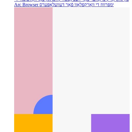
אַרק בראַוזער פֿאַר וועב אַנטוויקלונג און פאַרוואַלטונג
ווי די UX פון