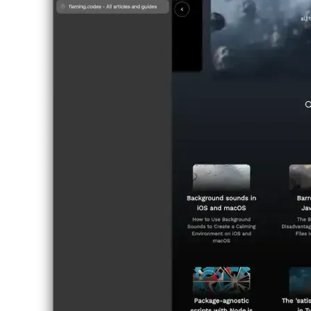
ספּייסאַז זענען בייסיקלי פאָלדערס צו גרופּע דיין טאַבס, אָבער די UX איז
ימפּרוווד דורך אַלאַוינג צו געשווינד באַשטימען ספּייסאַז און מאַכן אַלע
טאַבס קענטיק טייקעף. יעדער פּלאַץ איז אַסיינד אַן Emoji אָדער ייקאַן,
אַזוי איר קענען געשווינד דיפערענשיייט זיי. עס איז גרויס בשעת
דעוועלאָפּינג, פֿאַר בייַשפּיל איך האָבן איין פּלאַץ פֿאַר אַ פּרויעקט און
אנדערן פֿאַר אַפּי באַווייַזן.
Image 0a77c3b50ae2
שפּאַלטן מיינונג
צו ווייַטער פֿאַרבעסערן די וסאַביליטי פון דעם בלעטערער, קייפל טאַבס
קענען זיין עריינדזשד אָדער כאָריזאַנטאַלי אָדער ווערטיקלי אין דער
זעלביקער פֿענצטער צו פֿאַרבעסערן מולטיטאַסקינג.
Image 4fd4372324b3
Image f2ee3cfac8b4
טאַב ריניימינג