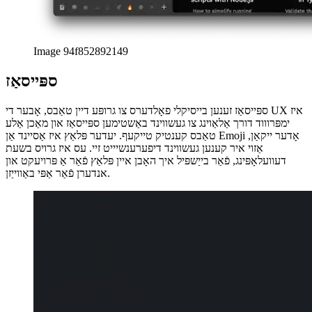
איר קען נישט וויסן עס נאָך, אָבער ריניימינג טאַבס קענען זיין טאַקע
האַנטיק ווען פּריזענטינג דיין אַרבעט צו טיממייץ אָדער קלייאַנץ.
אַנשטאָט פאַרפאַלן בעשאַס די פּרעזענטירונג, איר קענען פשוט עפֿענען
די טאַבס איידער די רופן און באַשטימען זיי מנהג טיטלען.
פֿאַר בייַשפּיל, איך נוצן קוויטל ריניימינג ווען ווייזן נייַע פֿעיִקייטן צו קלייאַנץ.
בשעת איך טיילן מיין פאַרשטעלן, עס איז גרינג פֿאַר מיר צו האַלטן מיין
פּרעזענטירונג, און דער קליענט קענען אויך לייכט זען ווו מיר זענען, ווייַל
די ריניימד טאַבס זענען קענטיק פֿאַר אַלעמען בעשאַס די רופן.
Image 4e999ed75af1
מינימאַל בלעטערער וי
אן אנדער פֿאַרבעסערונג וואָס איך טאַקע ווי פֿאַר פּרעזאַנטיישאַנז איז די
מינימאַל מיינונג פון דעם בלעטערער גערופֿן "מיני אַרק". איר קענען פשוט
באַהאַלטן אַלע נאַוויגאַציע קאָנטראָלס און בלעטערער וי, אַזוי אַז בלויז די
קראַנט פּלאַץ איז קענטיק. דאָס קען העלפֿן האַלטן פאָקוס אויף די
פּרעזענטירונג און ויסמיידן וויזשאַוואַל ראַש פֿון טאַבס.
Image 8fe56b9b7e2f
afrikaans