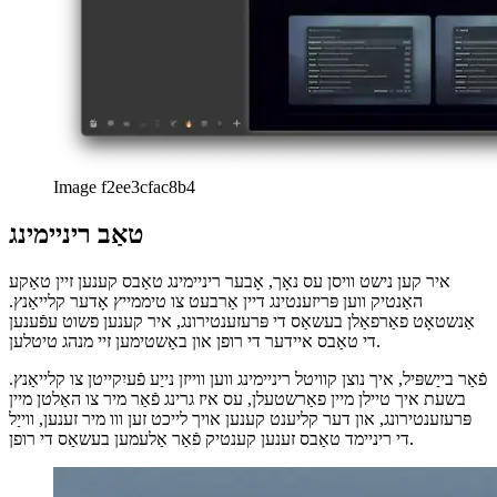
אַרק בראַוזער פֿאַר וועב אַנטוויקלונג און פאַרוואַלטונג
ווי די UX פון
Arc Browser ימפּרוווז די וואָרקפלאָוו פֿאַר דעוועלאָפּערס