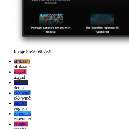
אַרק בראַוזער פֿאַר וועב אַנטוויקלונג און פאַרוואַלטונג
ווי די UX פון
Arc Browser ימפּרוווז די וואָרקפלאָוו פֿאַר דעוועלאָפּערס