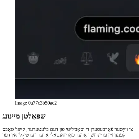
afrikaans
العربية
العربية
deutsch
deutsch
ελληνικά
ελληνικά
english
english
esperanto
esperanto
español
español
français
français
עברית
עברית
हिन्दी
हिन्दी
magyar
magyar
italiano
italiano
日本語