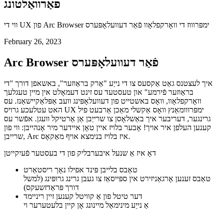
אַרק בראַוזער פֿאַר וועב אַנטוויקלונג און
פאַרוואַלטונג
ווי די UX פון Arc Browser ימפּרוווז די וואָרקפלאָוו פֿאַר דעוועלאָפּערס
February 26, 2023
Arc Browser פֿאַר דעוועלאָפּערס
איך לעצטנס גאַט אַקסעס צו די נייַע "אַרק בראַוזער", באשאפן דורך "די
בראַוזער פֿירמע" און טעסטעד עס זינט דעמאָלט אין מיין טעגלעך
וואָרקפלאָוו, וואָס באשטייט פון דעוועלאָפּינג וועב אַפּלאַקיישאַנז. עס
האט עטלעכע גרויס UX ימפּרווומאַנץ וואָס אַקשלי מאַכן אַרבעט פיל
גרינגער, דעריבער איך באַשלאָסן צו שרייַבן אַן אַרטיקל וועגן. אפֿשר עס
קענען העלפן איר אויך! אָבער בלויז איין טאָן איידער מיר אָנהייבן: ווי פון
שרייבן, Arc איז בלויז בנימצא אויף מאַקאָס.
דאָ איז אַ שנעל איבערבליק פון די בעסטער פֿעיִקייטן
טאַבס בלייבן פּינד אפילו נאָך ריסטאַרט
טאַבס זענען אָרגאַניזירט אין ספּייסאַז צו געבן גרינג גרופּינג (למשל
דורך פּראַדזשעקס)
דער טיטל פון אַ קוויטל קענען זיין ריניימד