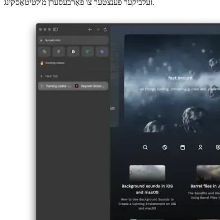
日本語
한국어
한국어
русский
русский
türkçe
türkçe
yiddish
yiddish
Suggestions