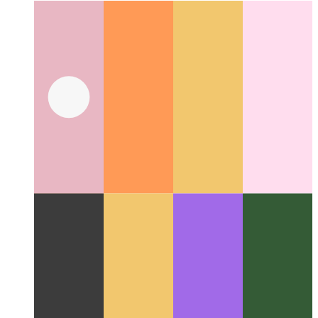
אַרק בראַוזער פֿאַר וועב אַנטוויקלונג און פאַרוואַלטונג
ווי די UX פון
Arc Browser ימפּרוווז די וואָרקפלאָוו פֿאַר דעוועלאָפּערס