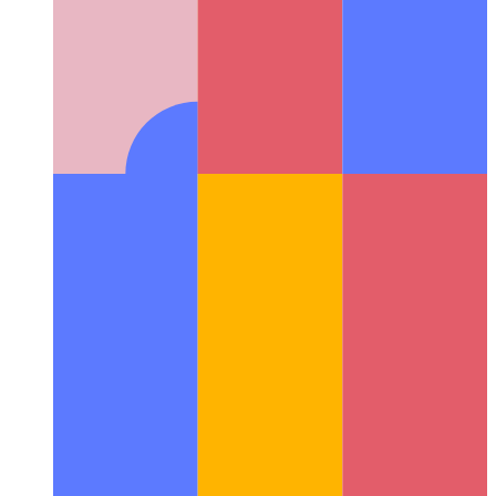
אַרק בראַוזער פֿאַר וועב אַנטוויקלונג און פאַרוואַלטונג
ווי די UX פון
Arc Browser ימפּרוווז די וואָרקפלאָוו פֿאַר דעוועלאָפּערס