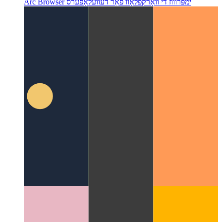
אַרק בראַוזער פֿאַר וועב אַנטוויקלונג און פאַרוואַלטונג
ווי די UX פון
Arc Browser ימפּרוווז די וואָרקפלאָוו פֿאַר דעוועלאָפּערס