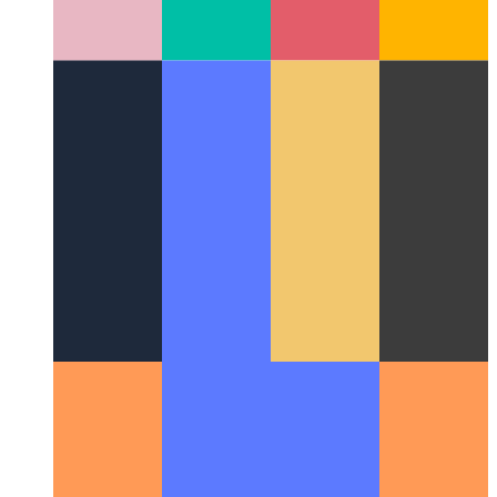
אַרק בראַוזער פֿאַר וועב אַנטוויקלונג און פאַרוואַלטונג
ווי די UX פון
Arc Browser ימפּרוווז די וואָרקפלאָוו פֿאַר דעוועלאָפּערס