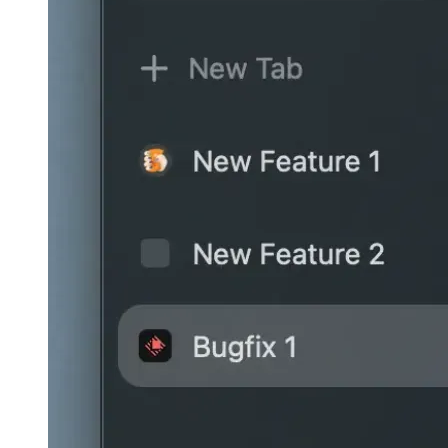
אַרק בראַוזער פֿאַר וועב אַנטוויקלונג און פאַרוואַלטונג
ווי די UX פון
Arc Browser ימפּרוווז די וואָרקפלאָוו פֿאַר דעוועלאָפּערס