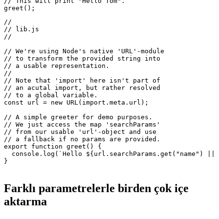
import {greet} from "./lib.js?name=Tom";

// This will print "Hello Tom".

//

// lib.js

//

// We're using Node's native 'URL'-module

// to transform the provided string into

// a usable representation.

//

// Note that 'import' here isn't part of

// an acutal import, but rather resolved

// to a global variable.

const url = new URL(import.meta.url);

// A simple greeter for demo purposes.

// We just access the map 'searchParams'

// from our usable 'url'-object and use

// a fallback if no params are provided.

export function greet() {

  console.log(`Hello ${url.searchParams.get("name") || 
}

Farklı parametrelerle birden çok içe