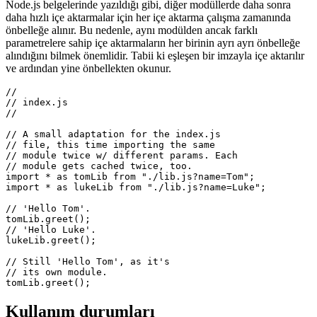
aktarma
Node.js belgelerinde yazıldığı gibi, diğer modüllerde daha sonra
daha hızlı içe aktarmalar için her içe aktarma çalışma zamanında
önbelleğe alınır. Bu nedenle, aynı modülden ancak farklı
parametrelere sahip içe aktarmaların her birinin ayrı ayrı önbelleğe
alındığını bilmek önemlidir. Tabii ki eşleşen bir imzayla içe aktarılır
ve ardından yine önbellekten okunur.
// 

// index.js

//

// A small adaptation for the index.js

// file, this time importing the same 

// module twice w/ different params. Each

// module gets cached twice, too.

import * as tomLib from "./lib.js?name=Tom";

import * as lukeLib from "./lib.js?name=Luke";

// 'Hello Tom'.

tomLib.greet();

// 'Hello Luke'.

lukeLib.greet();

// Still 'Hello Tom', as it's

// its own module.
