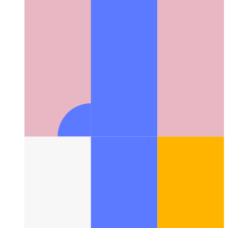
Supercharged Github Markdown
Github'ın Markdown'ının ne
kadar çok yönlü olabileceğini görün