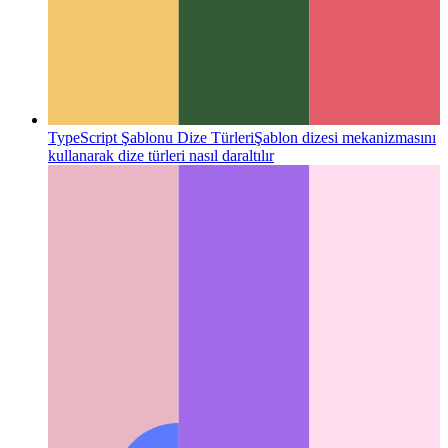
TypeScript Şablonu Dize Türleri
Şablon dizesi mekanizmasını
kullanarak dize türleri nasıl daraltılır