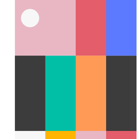
TypeScript Etiketli Şablon Dizeleri
Şablon dizeleri işlev olarak
nasıl kullanılır?