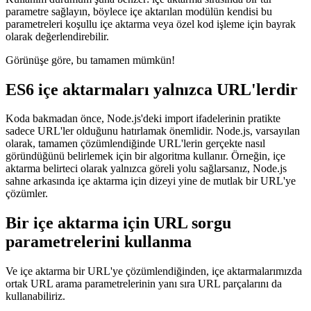
gerçekten mümkün olup olmadığını sordum, ancak parametrelerle.
Kullanım durumum şuna benzer: içe aktarma sırasında bir tür
parametre sağlayın, böylece içe aktarılan modülün kendisi bu
parametreleri koşullu içe aktarma veya özel kod işleme için bayrak
olarak değerlendirebilir.
Görünüşe göre, bu tamamen mümkün!
ES6 içe aktarmaları yalnızca URL'lerdir
Koda bakmadan önce, Node.js'deki import ifadelerinin pratikte
sadece URL'ler olduğunu hatırlamak önemlidir. Node.js, varsayılan
olarak, tamamen çözümlendiğinde URL'lerin gerçekte nasıl
göründüğünü belirlemek için bir algoritma kullanır. Örneğin, içe
aktarma belirteci olarak yalnızca göreli yolu sağlarsanız, Node.js
sahne arkasında içe aktarma için dizeyi yine de mutlak bir URL'ye
çözümler.
Bir içe aktarma için URL sorgu
parametrelerini kullanma
Ve içe aktarma bir URL'ye çözümlendiğinden, içe aktarmalarımızda