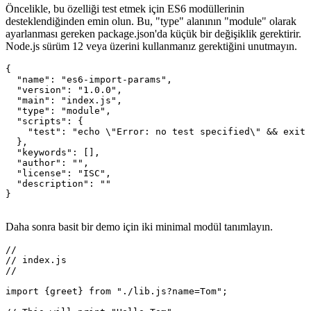
ortak URL arama parametrelerinin yanı sıra URL parçalarını da
kullanabiliriz.
Öncelikle, bu özelliği test etmek için ES6 modüllerinin
desteklendiğinden emin olun. Bu, "type" alanının "module" olarak
ayarlanması gereken package.json'da küçük bir değişiklik gerektirir.
Node.js sürüm 12 veya üzerini kullanmanız gerektiğini unutmayın.
{

  "name": "es6-import-params",

  "version": "1.0.0",

  "main": "index.js",

  "type": "module",

  "scripts": {

    "test": "echo \"Error: no test specified\" && exit 
  },

  "keywords": [],

  "author": "",

  "license": "ISC",

  "description": ""

}

Daha sonra basit bir demo için iki minimal modül tanımlayın.
//

// index.js

//
