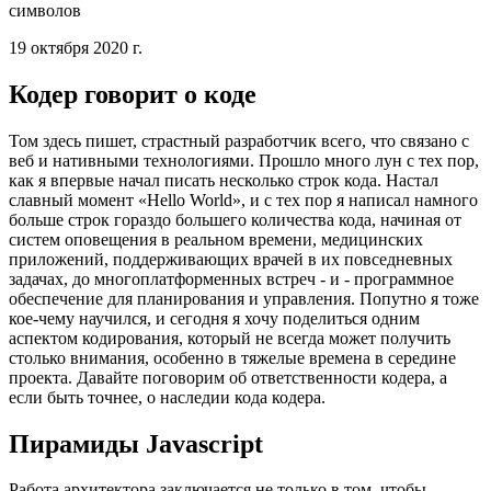
Вдумчивое кодирование
Почему кодирование - это больше, чем просто соединение
символов
19 октября 2020 г.
Кодер говорит о коде
Том здесь пишет, страстный разработчик всего, что связано с
веб и нативными технологиями. Прошло много лун с тех пор,
как я впервые начал писать несколько строк кода. Настал
славный момент «Hello World», и с тех пор я написал намного
больше строк гораздо большего количества кода, начиная от
систем оповещения в реальном времени, медицинских
приложений, поддерживающих врачей в их повседневных
задачах, до многоплатформенных встреч - и - программное
обеспечение для планирования и управления. Попутно я тоже
кое-чему научился, и сегодня я хочу поделиться одним
аспектом кодирования, который не всегда может получить
столько внимания, особенно в тяжелые времена в середине
проекта. Давайте поговорим об ответственности кодера, а
если быть точнее, о наследии кода кодера.