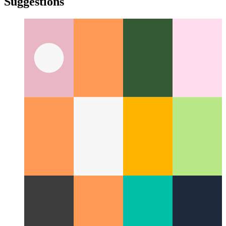
türkçe
yiddish
yiddish
Suggestions