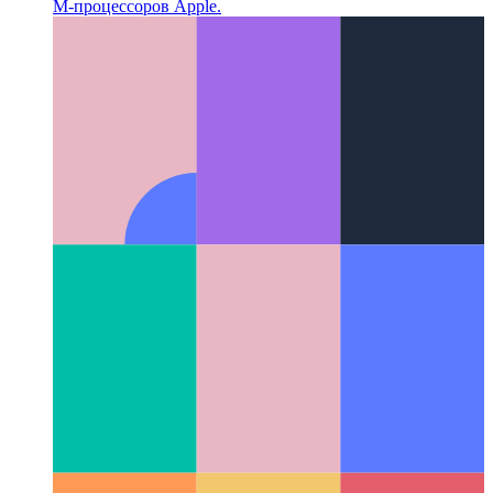
IntelliJ для Apple M1
Полный пакет IntelliJ доступен для
M-процессоров Apple.