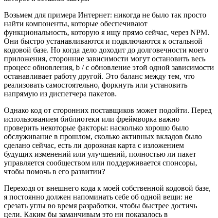
крайним сроком, который должен быть достигнут.
Оказавшись на свободе, люди используют приложения,
которые могут полагаться на них в своей повседневной
работе. Программа, которую я создаю сегодня, - это наследие,
которое я оставлю завтра.
Возьмем для примера Интернет: никогда не было так просто
найти компоненты, которые обеспечивают
функциональность, которую я ищу прямо сейчас, через NPM.
Они быстро устанавливаются и подключаются к остальной
кодовой базе. Но когда дело доходит до долговечности моего
приложения, сторонние зависимости могут остановить весь
процесс обновления, b / c обновление этой одной зависимости
останавливает работу другой. Это баланс между тем, что
реализовать самостоятельно, форкнуть или установить
напрямую из диспетчера пакетов.
Однако код от сторонних поставщиков может подойти. Перед
использованием библиотеки или фреймворка важно
проверить некоторые факторы: насколько хорошо было
обслуживание в прошлом, сколько активных вкладов было
сделано сейчас, есть ли дорожная карта с изложением
будущих изменений или улучшений, полностью ли пакет
управляется сообществом или поддерживается спонсоры,
чтобы помочь в его развитии?