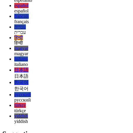
ελληνικά
english
english
esperanto
esperanto
español
español
français
français
עברית
עברית
हिन्दी
हिन्दी
magyar
magyar
italiano
italiano
日本語
日本語
한국어
한국어
русский
русский
türkçe