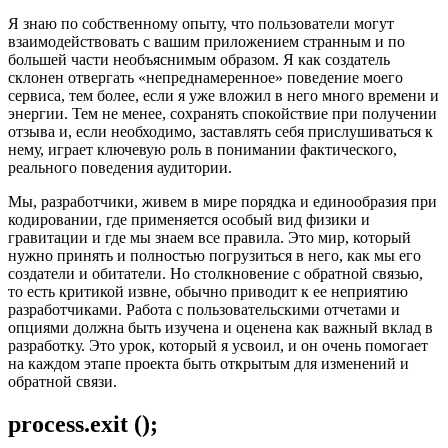
полностью во время повседневной работы. И не имеет
значения, создаю ли я приложение для нетехнических
специалистов или API для других разработчиков - то, что я
создаю, должно быть эргономичным в использовании.
Я знаю по собственному опыту, что пользователи могут
взаимодействовать с вашим приложением странным и по
большей части необъяснимым образом. Я как создатель
склонен отвергать «непреднамеренное» поведение моего
сервиса, тем более, если я уже вложил в него много времени и
энергии. Тем не менее, сохранять спокойствие при получении
отзыва и, если необходимо, заставлять себя прислушиваться к
нему, играет ключевую роль в понимании фактического,
реального поведения аудитории.
Мы, разработчики, живем в мире порядка и единообразия при
кодировании, где применяется особый вид физики и
гравитации и где мы знаем все правила. Это мир, который
нужно принять и полностью погрузиться в него, как мы его
создатели и обитатели. Но столкновение с обратной связью,
то есть критикой извне, обычно приводит к ее неприятию
разработчиками. Работа с пользовательскими отчетами и
опциями должна быть изучена и оценена как важный вклад в
разработку. Это урок, который я усвоил, и он очень помогает
на каждом этапе проекта быть открытым для изменений и