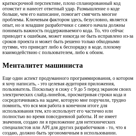
Переходя от внешнего кода к моей собственной кодовой базе,
я постоянно должен напоминать себе об одной вещи: не
срезать углы во время разработки, чтобы быстрее достичь
цели. Каким бы заманчивым это ни показалось в
краткосрочной перспективе, плохо спланированный код
отомстит и нанесет ответный удар. Размышление о коде
больше, чем его написание, помогает смягчить многие
проблемы. Ключевым фактором здесь, безусловно, является
опыт, но и младшие разработчики с самого начала должны
понимать важность поддерживаемого кода. То, что сейчас
приводит к ошибкам, может никогда не быть исправлено из-за
сроков проекта и может быть решено только обходными
путями, что приведет либо к беспорядку в коде, плохому
взаимодействию с пользователем, либо к обоим.
Менталитет машиниста
Еще один аспект продуманного программирования, о котором
я хочу написать, - это целевая аудитория приложения,
пользователь. Поскольку я сижу с 9 до 5 перед экраном своих
электрических слайд-линейок, просматривая строки кода и
сосредотачиваясь на задаче, которую мне поручили, трудно
помнить, что вся моя работа в конечном итоге для
использования тем, кто использует его частично или