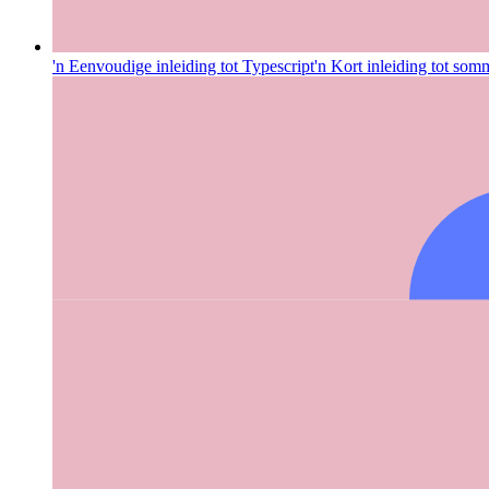
'n Eenvoudige inleiding tot Typescript
'n Kort inleiding tot so