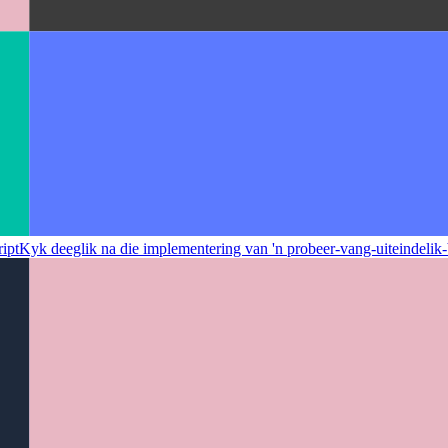
ript
Kyk deeglik na die implementering van 'n probeer-vang-uiteindelik