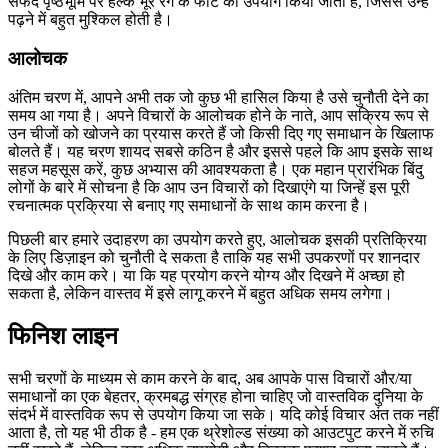
वेबसाइट डिज़ाइन को हमारे उदाहरण के रूप में लेते हुए, आप बहुत सारे वीडियो
और एनिमेशन सहित सुपर-फैंसी ग्राफिक्स को खारिज कर सकते हैं, क्योंकि वे
लोडिंग समय को असहनीय रूप से उच्च स्तर तक धीमा कर देंगे। या विचार जहां
सफेद पृष्ठभूमि पर हल्के भूरे रंग के फोंट का उपयोग किया जाता है, जिससे उन्हें
पढ़ने में बहुत मुश्किल होती है।
आलोचक
अंतिम चरण में, आपने अभी तक जो कुछ भी हासिल किया है उसे चुनौती देने का
समय आ गया है। अपने विचारों के आलोचक होने के नाते, आप सक्रिय रूप से
उन चीजों को खोजने का प्रयास करते हैं जो किसी दिए गए समाधान के खिलाफ
बोलते हैं। यह चरण शायद सबसे कठिन है और इससे पहले कि आप इसके साथ
सहज महसूस करें, कुछ अभ्यास की आवश्यकता है। एक महान प्रारंभिक बिंदु
लोगों के बारे में सोचना है कि आप उन विचारों को दिखाएंगे या जिन्हें इस पूरी
रचनात्मक प्रक्रिया से बनाए गए समाधानों के साथ काम करना है।
पिछली बार हमारे उदाहरण का उपयोग करते हुए, आलोचक इसकी प्रतिक्रिया
के लिए डिज़ाइन को चुनौती दे सकता है ताकि यह सभी उपकरणों पर शानदार
दिखे और काम करे। या कि यह प्रयोग करने योग्य और दिखने में अच्छा हो
सकता है, लेकिन वास्तव में इसे लागू करने में बहुत अधिक समय लगेगा।
फिनिश लाइन