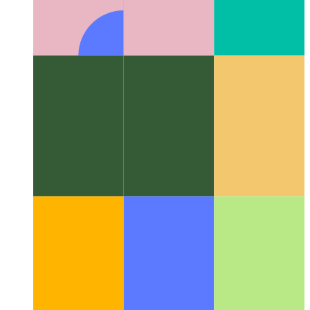
एल्गोरिदम और डेटा संरचनाएं