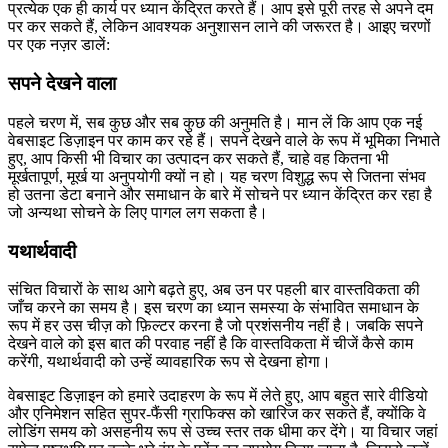
अधिक लाभ उठाने में मदद मिल सकती है।
यह वह जगह है जहाँ "डिज्नी पद्धति" चलन में आती है। नए विचारों पर कुछ
अराजक तरीके से काम करने के बजाय, आप अलग-अलग चरणों से गुजरते हैं,
प्रत्येक एक ही कार्य पर ध्यान केंद्रित करते हैं। आप इसे पूरी तरह से अपने दम
पर कर सकते हैं, लेकिन आवश्यक अनुशासन लाने की जरूरत है। आइए चरणों
पर एक नज़र डालें:
सपने देखने वाला
पहले चरण में, सब कुछ और सब कुछ की अनुमति है। मान लें कि आप एक नई
वेबसाइट डिज़ाइन पर काम कर रहे हैं। सपने देखने वाले के रूप में भूमिका निभाते
हुए, आप किसी भी विचार का उत्पादन कर सकते हैं, चाहे वह कितना भी
मूर्खतापूर्ण, मूर्ख या अनुपयोगी क्यों न हो। यह चरण विशुद्ध रूप से जितना संभव
हो उतना डेटा बनाने और समाधान के बारे में सोचने पर ध्यान केंद्रित कर रहा है
जो अन्यथा सोचने के लिए पागल लग सकता है।
यथार्थवादी
संचित विचारों के साथ आगे बढ़ते हुए, अब उन पर पहली बार वास्तविकता की
जाँच करने का समय है। इस चरण का ध्यान समस्या के संभावित समाधान के
रूप में हर उस चीज़ को फ़िल्टर करना है जो प्रशंसनीय नहीं है। जबकि सपने
देखने वाले को इस बात की परवाह नहीं है कि वास्तविकता में चीजें कैसे काम
करेंगी, यथार्थवादी को उन्हें व्यावहारिक रूप से देखना होगा।