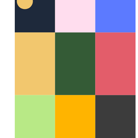
किकस्केल शेड्यूलर
निःशुल्क मीटिंग्स को स्वचालित रूप से ढूंढने के लिए
जीमेल-एक्सटेंशन