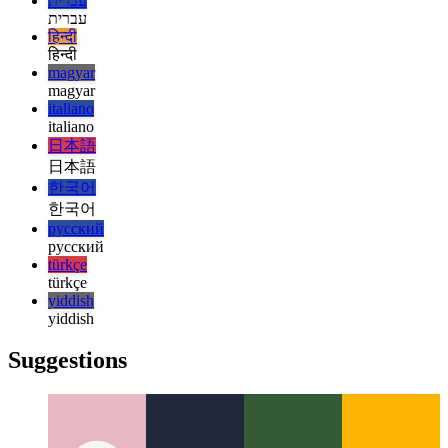
español
español
français
français
עברית
עברית
हिन्दी
हिन्दी
magyar
magyar
italiano
italiano
日本語
日本語
한국어
한국어
русский
русский
türkçe
türkçe
yiddish
yiddish
Suggestions