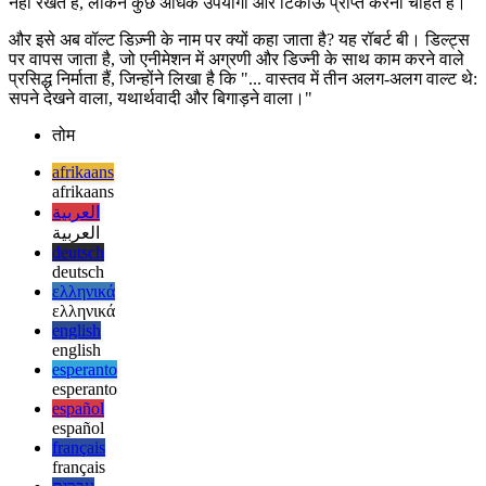
सभी चरणों के माध्यम से काम करने के बाद, अब आपके पास विचारों और/या
समाधानों का एक बेहतर, क्रमबद्ध संग्रह होना चाहिए जो वास्तविक दुनिया के
संदर्भ में वास्तविक रूप से उपयोग किया जा सके। यदि कोई विचार अंत तक नहीं
आता है, तो यह भी ठीक है - हम एक थ्रेशोल्ड संख्या को आउटपुट करने में रुचि
नहीं रखते हैं, लेकिन कुछ अधिक उपयोगी और टिकाऊ प्राप्त करना चाहते हैं।
और इसे अब वॉल्ट डिज़्नी के नाम पर क्यों कहा जाता है? यह रॉबर्ट बी। डिल्ट्स
पर वापस जाता है, जो एनीमेशन में अग्रणी और डिज्नी के साथ काम करने वाले
प्रसिद्ध निर्माता हैं, जिन्होंने लिखा है कि "... वास्तव में तीन अलग-अलग वाल्ट थे:
सपने देखने वाला, यथार्थवादी और बिगाड़ने वाला।"
तोम
afrikaans
afrikaans
العربية
العربية
deutsch
deutsch
ελληνικά
ελληνικά
english
english
esperanto
esperanto