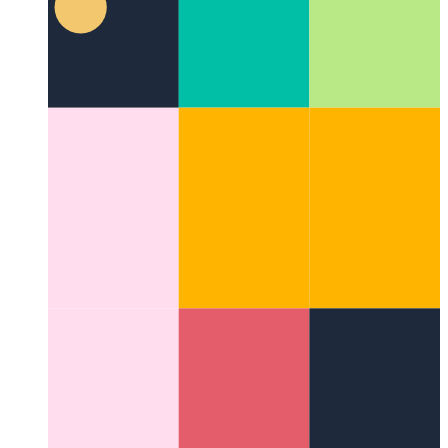
El Método Disney
Cómo ser más creativo siendo más
sistemático