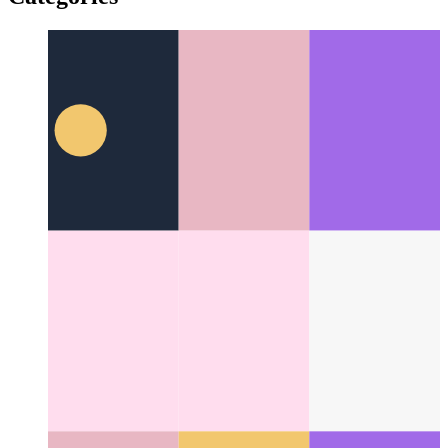
API de vibración PWA
Usemos el navegador para agitar su
dispositivo
Categories