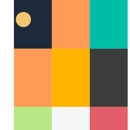
Análisis de privacidad primero
Cómo respetar a sus usuarios y
seguir supervisando el rendimiento