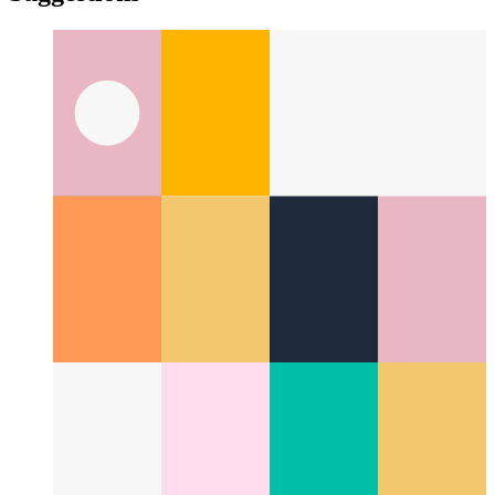
yiddish
yiddish
Suggestions