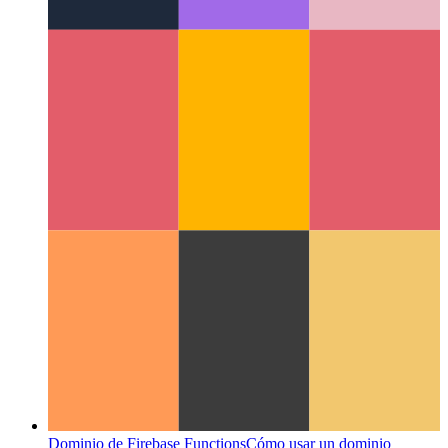
Reparar webkit móvil 100vh
El manejo de 100vh de Mobile
Webkit podría necesitar más atención