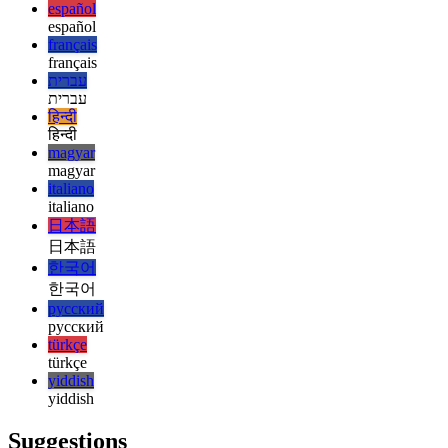
english
english
esperanto
esperanto
español
español
français
français
עברית
עברית
हिन्दी
हिन्दी
magyar
magyar
italiano
italiano
日本語
日本語
한국어
한국어
русский
русский
türkçe
türkçe