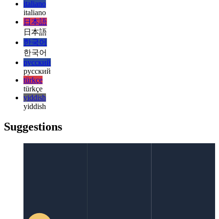
हिन्दी
magyar
magyar
italiano
italiano
日本語
日本語
한국어
한국어
русский
русский
türkçe
türkçe
yiddish
yiddish
Suggestions