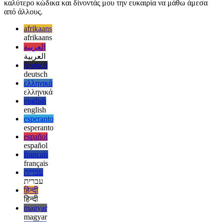
ομάδες μεγάλες και μικρές, τόσο σε τοπικό όσο και σε διεθνές
επίπεδο. Έχουν αποδειχθεί ότι λειτουργούν, οδηγώντας σε
καλύτερο κώδικα και δίνοντάς μου την ευκαιρία να μάθω άμεσα
από άλλους.
afrikaans
afrikaans
العربية
العربية
deutsch
deutsch
ελληνικά
ελληνικά
english
english
esperanto
esperanto
español
español
français
français
עברית
עברית
हिन्दी