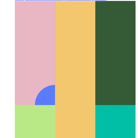
Αναζήτηση κώδικα Github
Πώς να χρησιμοποιήσετε τη
fuzzy-search του Github για τα αποθετήρια σας