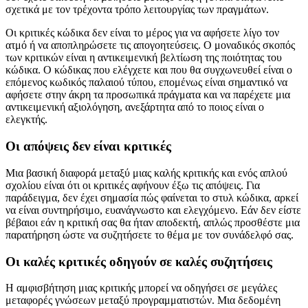
Θυμηθείτε: ο κωδικός έρχεται πρώτος. Μπορεί να αναθεωρήσετε
τον κώδικα κάποιου σε μια τεταμένη κατάσταση όπου και οι δύο
δεν έχετε διάθεση να μιλήσετε μεταξύ σας ή γενικά διαφωνείτε
σχετικά με τον τρέχοντα τρόπο λειτουργίας των πραγμάτων.
Οι κριτικές κώδικα δεν είναι το μέρος για να αφήσετε λίγο τον
ατμό ή να αποπληρώσετε τις απογοητεύσεις. Ο μοναδικός σκοπός
των κριτικών είναι η αντικειμενική βελτίωση της ποιότητας του
κώδικα. Ο κώδικας που ελέγχετε και που θα συγχωνευθεί είναι ο
επόμενος κωδικός παλαιού τύπου, επομένως είναι σημαντικό να
αφήσετε στην άκρη τα προσωπικά πράγματα και να παρέχετε μια
αντικειμενική αξιολόγηση, ανεξάρτητα από το ποιος είναι ο
ελεγκτής.
Οι απόψεις δεν είναι κριτικές
Μια βασική διαφορά μεταξύ μιας καλής κριτικής και ενός απλού
σχολίου είναι ότι οι κριτικές αφήνουν έξω τις απόψεις. Για
παράδειγμα, δεν έχει σημασία πώς φαίνεται το στυλ κώδικα, αρκεί
να είναι συντηρήσιμο, ευανάγνωστο και ελεγχόμενο. Εάν δεν είστε
βέβαιοι εάν η κριτική σας θα ήταν αποδεκτή, απλώς προσθέστε μια
παρατήρηση ώστε να συζητήσετε το θέμα με τον συνάδελφό σας.
Οι καλές κριτικές οδηγούν σε καλές συζητήσεις