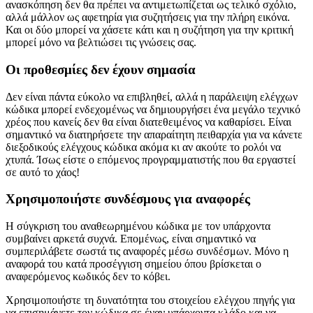
Η αμφισβήτηση μιας κριτικής μπορεί να οδηγήσει σε μεγάλες
μεταφορές γνώσεων μεταξύ προγραμματιστών. Μια δεδομένη
ανασκόπηση δεν θα πρέπει να αντιμετωπίζεται ως τελικό σχόλιο,
αλλά μάλλον ως αφετηρία για συζητήσεις για την πλήρη εικόνα.
Και οι δύο μπορεί να χάσετε κάτι και η συζήτηση για την κριτική
μπορεί μόνο να βελτιώσει τις γνώσεις σας.
Οι προθεσμίες δεν έχουν σημασία
Δεν είναι πάντα εύκολο να επιβληθεί, αλλά η παράλειψη ελέγχων
κώδικα μπορεί ενδεχομένως να δημιουργήσει ένα μεγάλο τεχνικό
χρέος που κανείς δεν θα είναι διατεθειμένος να καθαρίσει. Είναι
σημαντικό να διατηρήσετε την απαραίτητη πειθαρχία για να κάνετε
διεξοδικούς ελέγχους κώδικα ακόμα κι αν ακούτε το ρολόι να
χτυπά. Ίσως είστε ο επόμενος προγραμματιστής που θα εργαστεί
σε αυτό το χάος!
Χρησιμοποιήστε συνδέσμους για αναφορές
Η σύγκριση του αναθεωρημένου κώδικα με τον υπάρχοντα
συμβαίνει αρκετά συχνά. Επομένως, είναι σημαντικό να
συμπεριλάβετε σωστά τις αναφορές μέσω συνδέσμων. Μόνο η
αναφορά του κατά προσέγγιση σημείου όπου βρίσκεται ο
αναφερόμενος κωδικός δεν το κόβει.