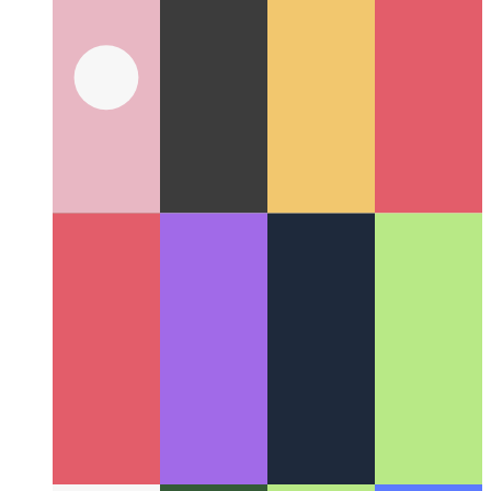
Τύποι Tuple
Πώς να πληκτρολογήσετε καλύτερα tuples στο
Typescript 4.2 και μεταγενέστερες εκδόσεις