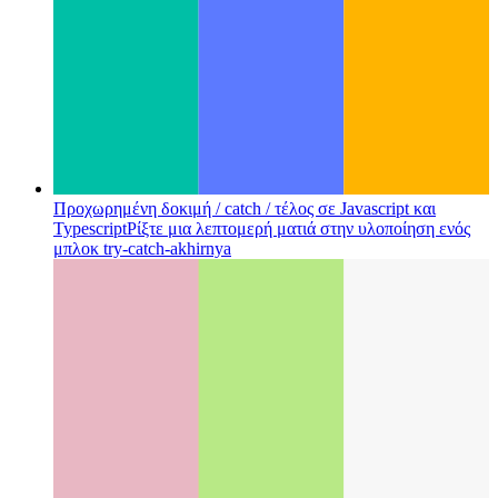
Προχωρημένη δοκιμή / catch / τέλος σε Javascript και
Typescript
Ρίξτε μια λεπτομερή ματιά στην υλοποίηση ενός
μπλοκ try-catch-akhirnya