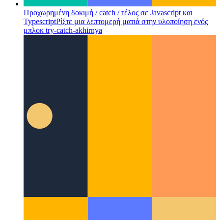
Προχωρημένη δοκιμή / catch / τέλος σε Javascript και
Typescript
Ρίξτε μια λεπτομερή ματιά στην υλοποίηση ενός
μπλοκ try-catch-akhirnya