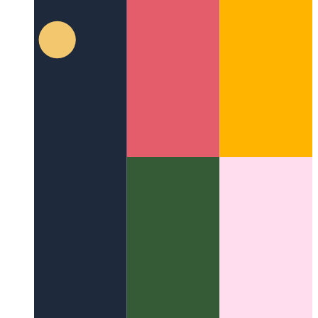
Google ZX - σενάρια κελύφους με Javascript
Πώς να
γράψετε σενάρια shell με Javascript και Node.js