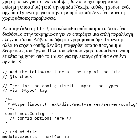
Αυτό δεν είναι τόσο πραγματικό άρθρο, αλλά περισσότερο μια εκ
νέου δημοσίευση ενός μέρους της τεκμηρίωσης του Next.js, καθώς
πιστεύω ότι είναι σημαντικό να κοινοποιηθεί. Όσον αφορά τη
χρήση τύπων για το next.config.js, δεν υπάρχει πραγματική
επίσημη υποστήριξη από την ομάδα Next.js, καθώς η χρήση ενός
αρχείου Typescript για αυτήν τη διαμόρφωση δεν είναι δυνατή
χωρίς κάποιες παραβιάσεις.
Από την έκδοση 10.2.3, το ακόλουθο απόσπασμα κώδικα είναι
διαθέσιμο στην τεκμηρίωση για να επιτρέψει μια απλή παραλλαγή
ελέγχου τύπου. Λάβετε υπόψη ότι χρησιμοποιούμε Typescript,
αλλά το αρχείο config δεν θα μεταφερθεί από το πρόγραμμα
δέσμευσης του έργου. Η λειτουργία που χρησιμοποιείται είναι η
ετικέτα "@type" από το JSDoc για την εισαγωγή τύπων σε ένα
αρχείο JS.
// Add the following line at the top of the file:

// @ts-check

// Then for the config itself, import the types

// via '@type'-tag.

 /**

  * @type {import('next/dist/next-server/server/config'
  **/

 const nextConfig = {

   /* config options here */
