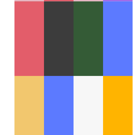
Υπερβολική φόρτιση Github Markdown
Δείτε πόσο ευέλικτο
μπορεί να είναι το Markdown του Github