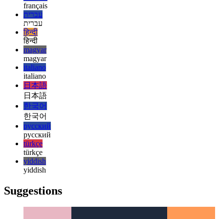
español
español
français
français
עברית
עברית
हिन्दी
हिन्दी
magyar
magyar
italiano
italiano
日本語
日本語
한국어
한국어
русский
русский
türkçe
türkçe
yiddish
yiddish
Suggestions