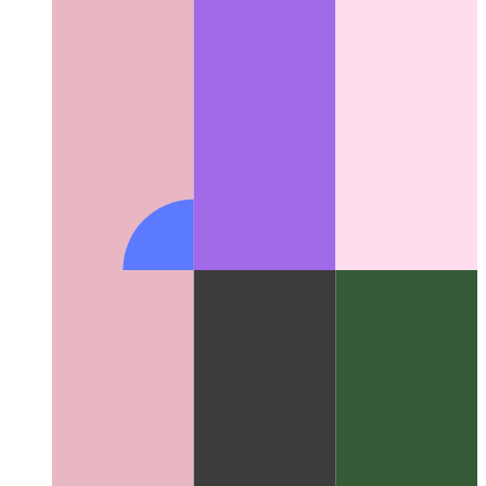
Τι είναι το AuthN και το AuthZ
Ένας απλός οδηγός για τη
διαφορά μεταξύ εξουσιοδότησης και ελέγχου ταυτότητας