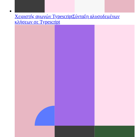
Χειριστής αγωγών Typescript
Σύνταξη αλυσοδεμένων
κλήσεων σε Typescript