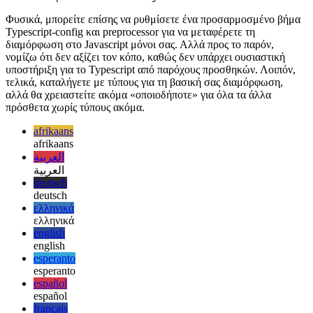
 }

// End of file.

Φυσικά, μπορείτε επίσης να ρυθμίσετε ένα προσαρμοσμένο βήμα
Typescript-config και preprocessor για να μεταφέρετε τη
διαμόρφωση στο Javascript μόνοι σας. Αλλά προς το παρόν,
νομίζω ότι δεν αξίζει τον κόπο, καθώς δεν υπάρχει ουσιαστική
υποστήριξη για το Typescript από παρόχους προσθηκών. Λοιπόν,
τελικά, καταλήγετε με τύπους για τη βασική σας διαμόρφωση,
αλλά θα χρειαστείτε ακόμα «οποιοδήποτε» για όλα τα άλλα
πρόσθετα χωρίς τύπους ακόμα.
afrikaans
afrikaans
العربية
العربية
deutsch
deutsch
ελληνικά
ελληνικά
english
english
esperanto
esperanto