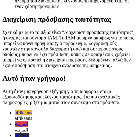
Ορισμένοι καταναλωτές ενδέχεται να έχουν πρόσβαση μόνο
σε δεδομένα προεπισκόπησης, ενώ άλλοι έχουν αυξημένα
δικαιώματα και μπορούν επίσης να τροποποιήσουν το
περιεχόμενο μέσω αιτημάτων. Αυτό μπορεί να γίνει από την
πλευρά του διακομιστή ελέγχοντας το παρεχόμενο UID σε
έναν χάρτη προνομίων
Διαχείριση πρόσβασης ταυτότητας
Σχετικά με αυτό το θέμα είναι "Διαχείριση πρόσβασης ταυτότητας",
ή ονομάζεται σύντομα IAM. Το IAM μεριμνά ακριβώς για το ποιος
μπορεί να κάνει πράγματα (για παράδειγμα, λογαριασμούς
χρηστών στην κονσόλα διαχειριστή σας) και σε πόρους στους
οποίους μπορεί να έχει πρόσβαση, καθώς σε ορισμένους χρήστες
μπορεί να επιτραπεί η διαχείριση της βάσης δεδομένων, αλλά δεν
έχουν πρόσβαση στο στοιχείο ανάλυσης της υπηρεσίας .
Αυτό ήταν γρήγορο!
Αυτή ήταν μια γρήγορη εξήγηση για τη διαφορά μεταξύ
εξουσιοδότησης και ελέγχου ταυτότητας. Για πιο αναλυτικές
πληροφορίες, ρίξτε μια ματιά στον σύνδεσμο στα πρόσθετα.
afrikaans