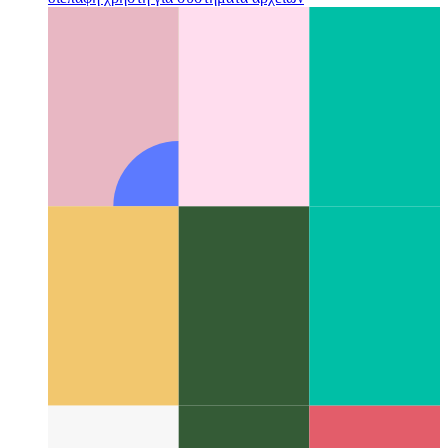
Στήλες Μίλερ
Μια εξαιρετική ιδέα διάταξης που άλλαξε τη