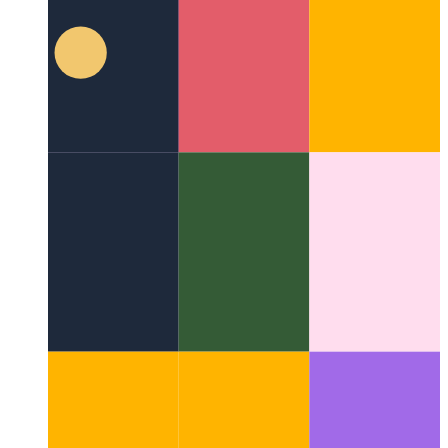
Τι είναι το XaaS;
Είναι τα πάντα ως υπηρεσία και πολλά άλλα