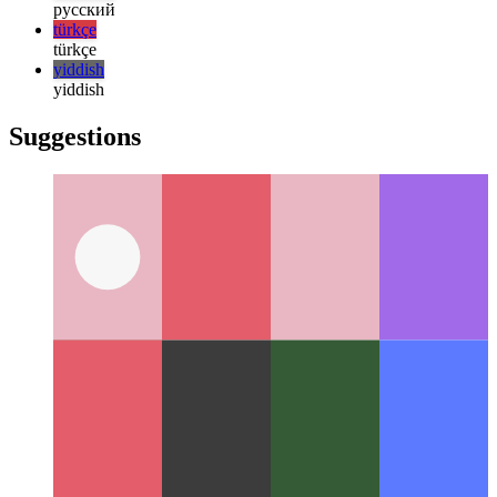
日本語
한국어
한국어
русский
русский
türkçe
türkçe
yiddish
yiddish
Suggestions