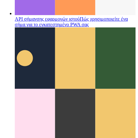
API σήμανσης εφαρμογών ιστού
Πώς χρησιμοποιείτε ένα
σήμα για το εγκατεστημένο PWA σας