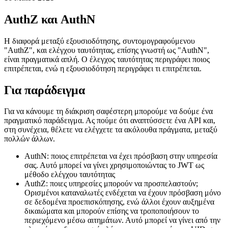
Ένας απλός οδηγός για τη διαφορά μεταξύ εξουσιοδότησης και
ελέγχου ταυτότητας
16 Μαΐου 2021
AuthZ και AuthN
Η διαφορά μεταξύ εξουσιοδότησης, συντομογραφούμενου
"AuthZ", και ελέγχου ταυτότητας, επίσης γνωστή ως "AuthN",
είναι πραγματικά απλή. Ο έλεγχος ταυτότητας περιγράφει ποιος
επιτρέπεται, ενώ η εξουσιοδότηση περιγράφει τι επιτρέπεται.
Για παράδειγμα
Για να κάνουμε τη διάκριση σαφέστερη μπορούμε να δούμε ένα
πραγματικό παράδειγμα. Ας πούμε ότι αναπτύσσετε ένα API και,
στη συνέχεια, θέλετε να ελέγχετε τα ακόλουθα πράγματα, μεταξύ
πολλών άλλων.
AuthN: ποιος επιτρέπεται να έχει πρόσβαση στην υπηρεσία
σας. Αυτό μπορεί να γίνει χρησιμοποιώντας το JWT ως
μέθοδο ελέγχου ταυτότητας
AuthZ: ποιες υπηρεσίες μπορούν να προσπελαστούν;