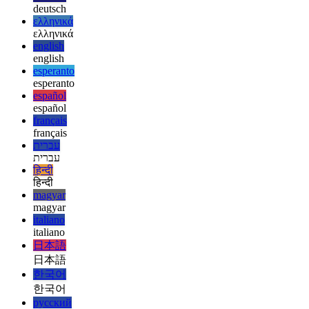
afrikaans
العربية
العربية
deutsch
deutsch
ελληνικά
ελληνικά
english
english
esperanto
esperanto
español
español
français
français
עברית
עברית
हिन्दी
हिन्दी
magyar
magyar
italiano
italiano
日本語