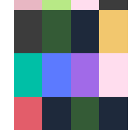
Χειριστής αγωγών Typescript
Σύνταξη αλυσοδεμένων
κλήσεων σε Typescript