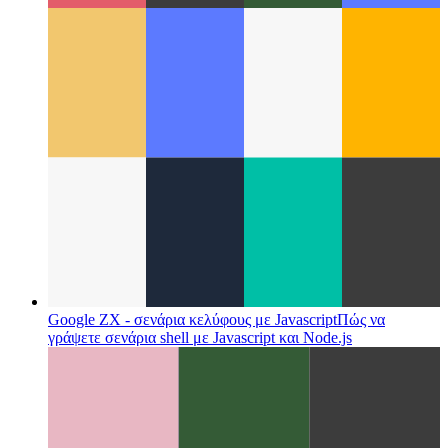
Google ZX - σενάρια κελύφους με Javascript
Πώς να
γράψετε σενάρια shell με Javascript και Node.js