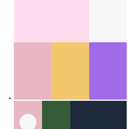
Δρομέας δοκιμής στοιχείων Cypress
Δοκιμές συστατικών
μονάδων δόμησης για το React
Categories