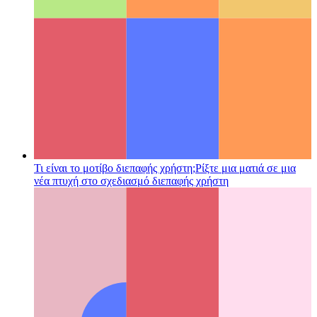
κοινόχρηστο API του ιστού