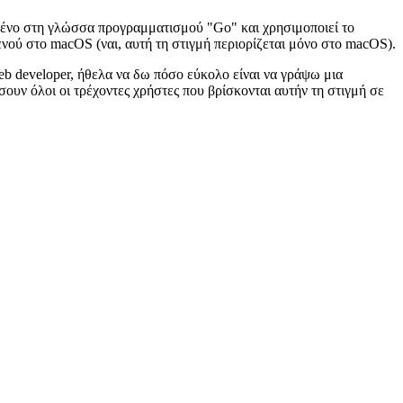
μμένο στη γλώσσα προγραμματισμού "Go" και χρησιμοποιεί το
νού στο macOS (ναι, αυτή τη στιγμή περιορίζεται μόνο στο macOS).
web developer, ήθελα να δω πόσο εύκολο είναι να γράψω μια
ουν όλοι οι τρέχοντες χρήστες που βρίσκονται αυτήν τη στιγμή σε
λα τα πρόσθετα που μπορείτε να κατεβάσετε και να δημοσιευτούν
από τον οποίο το xbar διαβάζει όλα τα εγκατεστημένα πρόσθετα. Για