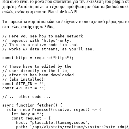
  return new Promise((resolve, reject) => {

    let body = "";

    const request = {

      host: "plausible.flaming.codes",

      path: `/api/v1/stats/realtime/visitors?site_id=${
      method: "GET",

      headers: {

        Authorization: `Bearer ${API_KEY}`,

      },

    };

    try {

      const req = https.get(request, (res) => {

        res.on("data", (data) => {

          body += data;

        });

        res.on("end", () => {

          resolve(JSON.parse(body));

        });

      });

      req.on("error", (error) => {

        console.error(error);

      });

      req.end();

    } catch (error) {

      reject(error);

    }

  });
