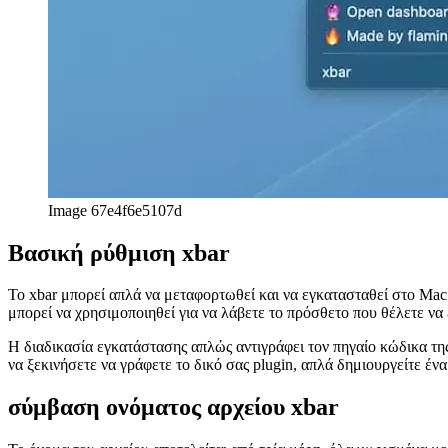
σύμβαση ονόματος αρχείου xbar
Το όνομα του αρχείου αποτελείται από τρία μέρη, όλα χωρισμένα με 
το μοναδικό σας όνομα προσθήκης
το χρονικό διάστημα στο οποίο εκτελείται ο κώδικας σας, π
το κοινό επίθημα αρχείου
Κωδικοποίηση μιας προσθήκης xbar στο J
Τώρα είστε έτοιμοι να ξεκινήσετε την κωδικοποίηση! Πρώτα συμπερι
Το επόμενο μέρος στη συνέχεια προσθέτει μερικά μεταδεδομένα. Φυσ
// Metadata allows your plugin to show up in the app, a
//

//  <xbar.title>Plausible Tracker</xbar.title>

//  <xbar.version>v1.0</xbar.version>

//  <xbar.author>Tom Schönmann</xbar.author>

//  <xbar.author.github>flaming-codes</xbar.author.gith
//  <xbar.desc>See who's on your site at-a-glance.</xba