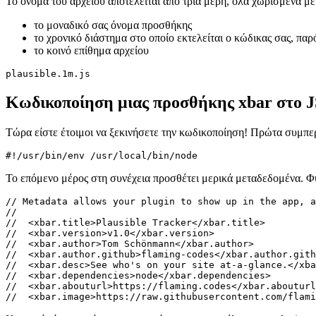
//  <xbar.dependencies>node</xbar.dependencies>

//  <xbar.abouturl>https://flaming.codes</xbar.abouturl
Και αυτό είναι το μόνο που απαιτείται για την εκτέλεση του plugin
χρήστη. Αυτό σημαίνει ότι έχουμε πρόσβαση σε όλα τα βασικά πακέτ
απλώς ανάκτηση από το Plausible.io-API.
Τα παρακάτω κομμάτια κώδικα δείχνουν το πιο σχετικό μέρος για το
στο τέλος αυτής της σελίδας.
// Here you see how to make network

// requests with 'https'-only.

// This is a native node-lib that

// works w/ data streams, as you'll see.

const https = require("https");

// Those have to edited by the

// user directly in the file,

// after it has been downloaded

// (aka installed)!

const SITE_ID = "";

const API_KEY = "";

// ... other code ...

async function fetcher() {
