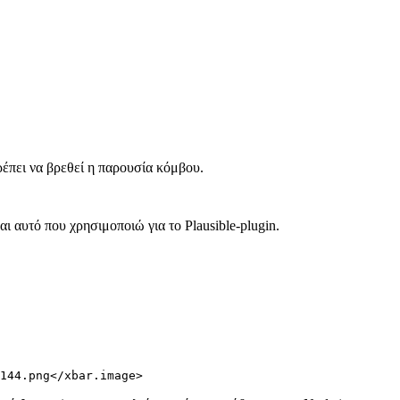
ρό Javascript, που εκτελείται από το παράδειγμα του Node.js του
ι ό, τι χρειάζομαι, καθώς η παρακολούθηση των χρηστών απαιτεί
θέσιμος στο σχετικό δημόσιο αποθετήριο, σύνδεσμος στο προσάρτημα