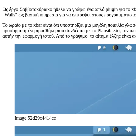
2 Οκτωβρίου 2021
Γράφοντας ένα πρόσθετο xbar σε Javascri
Ως έργο-Σαββατοκύριακο ήθελα να γράψω ένα απλό plugin για το xb
"Wails" ως βασική υπηρεσία για να επιτρέψει στους προγραμματιστ
Το ωραίο με το xbar είναι ότι υποστηρίζει μια μεγάλη ποικιλία γλ
προσαρμοσμένη προσθήκη που συνδέεται με το Plausible.io, την υπη
αυτήν την εφαρμογή ιστού. Από το γράψιμο, το αίτημα έλξης είναι 
Image 52d29c4414ce
Image 67e4f6e5107d
Βασική ρύθμιση xbar
Το xbar μπορεί απλά να μεταφορτωθεί και να εγκατασταθεί στο Mac 
μπορεί να χρησιμοποιηθεί για να λάβετε το πρόσθετο που θέλετε να 
Η διαδικασία εγκατάστασης απλώς αντιγράφει τον πηγαίο κώδικα της
να ξεκινήσετε να γράφετε το δικό σας plugin, απλά δημιουργείτε έν