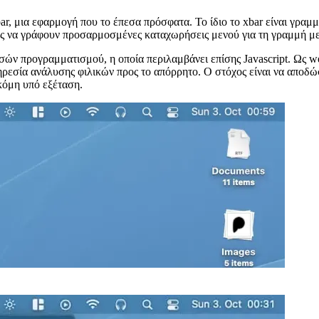
pt
ar, μια εφαρμογή που το έπεσα πρόσφατα. Το ίδιο το xbar είναι γρα
ές να γράφουν προσαρμοσμένες καταχωρήσεις μενού για τη γραμμή με
ωσσών προγραμματισμού, η οποία περιλαμβάνει επίσης Javascript. Ως 
ρεσία ανάλυσης φιλικών προς το απόρρητο. Ο στόχος είναι να αποδώσ
ακόμη υπό εξέταση.
σας. Μόλις το ξεκινήσετε για πρώτη φορά, μια οθόνη που περιέχει ό
έχετε.
 προσθήκης (ένα μόνο αρχείο ανά προσθήκη) σε έναν ειδικό φάκελο, 
α αρχείο στον κατάλογο και αρχίζετε το hacking. Καθαρός!