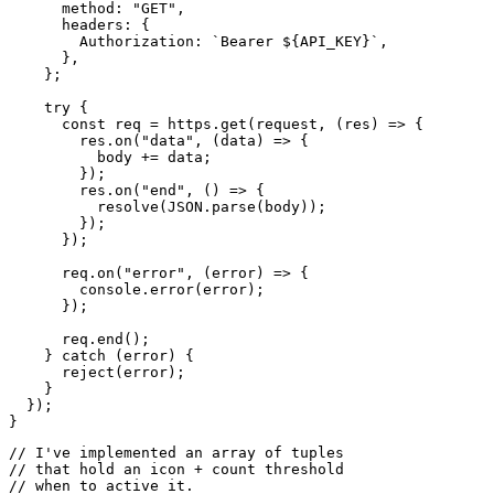
// I've implemented an array of tuples

// that hold an icon + count threshold

// when to active it.

// The first entry doesn't render a 

// string (which can be direclty used),

// but rather a mapping that results in

// the following code:

//

// `image="..." font=Menlo color=white`

//

// This is a special syntax that tells

// xbar to render a base64 image w/

// a custom font and color.

//

// 'plausibleIconWhite' is just the string

// for the base64-image.

const stepIcons = [

  [0, `${plausibleIconWhite} Menlo white`, "image font 
  [5, "💫"],

  [10, "⭐️"],

  [50, "🌟"],

  [100, "⚡️"],

  [500, "💥"],

// Actually rendering stuff in xbar

// is super simple - just output it
