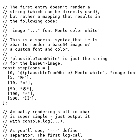
// with console.log(...).

//

// As you'll see, '---' define 

// separator. The first log-call

// gets rendered as acutal menu item.

const linksMenu = [

  "---",

  `🔮 Open dashboard | href=https://plausible.flaming.co
  `🔥 Made by flaming.codes | href=https://flaming.codes
];

function renderError(props) {

  const { error } = props;

  const output = [

    "❔",

    "---",

    "No data accessible",

    "Please check your user data",

    ...linksMenu,

  ];

  console.log(output.join("\n"));

}

// Finally, I defined a single function

// where everything starts. This function

// just gets called to kick everyting off.

// Plain JS, it's that simple.
