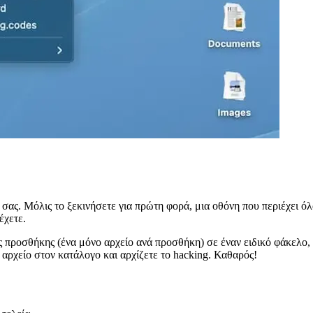
τελεία.
αρόμοιο με μια εργασία CRON
S
λάβετε την απαιτούμενη οδηγία shebang για να πείτε στο xbar πού π
ικά, για τοπική ανάπτυξη αυτό μπορεί να παραλειφθεί, αλλά εδώ είνα
nd website.

ub>

r.desc>
