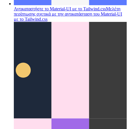
Αντικαταστήστε το Material-UI με το Tailwind.css
Μελέτη
περίπτωσης σχετικά με την αντικατάσταση του Material-UI
με το Tailwind.css