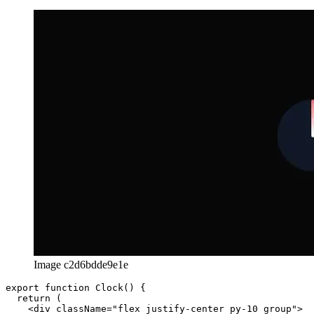
Παράδειγμα 3: ρολόι που ξεκινά τα μεσάνυχτα
Image c2d6bdde9e1e