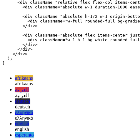
export function Clock() {

  return (

    <div className="flex justify-center py-10 group">

      <div className="relative flex flex-col items-cent
        <div className="absolute w-1 duration-1000 ease
        <div className="absolute h-1/2 w-1 origin-botto
          <div className="w-full rounded-full bg-gradie
        </div>

        <div className="absolute flex items-center just
          <div className="w-1 h-1 bg-white rounded-full
        </div>

      </div>

    </div>

  );

}

afrikaans
afrikaans
العربية
العربية
deutsch
deutsch
ελληνικά
ελληνικά