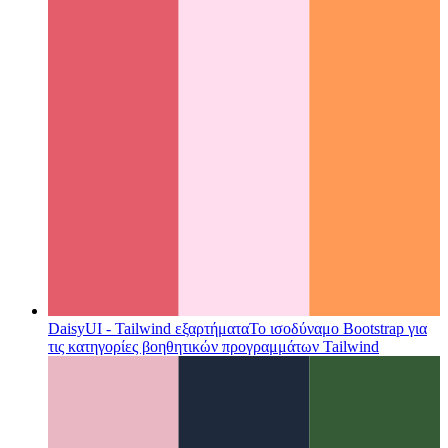
DaisyUI - Tailwind εξαρτήματα
Το ισοδύναμο Bootstrap για