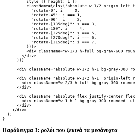
    <div className="relative flex items-center justify-
      {Array.from({ length: 8 }, (_, i) => (

        <div

          key={i}

          style={{ height: 1 }}

          className={clsx("absolute w-1/2 origin-left f
            "rotate-0": i === 0,

            "rotate-45": i === 1,

            "rotate-90": i === 2,

            "rotate-[135deg]": i === 3,

            "rotate-180": i === 4,

            "rotate-[225deg]": i === 5,

            "rotate-[270deg]": i === 6,

            "rotate-[315deg]": i === 7,

          })}>

          <div className="w-1/3 h-full bg-gray-600 roun
        </div>

      ))}

      <div className="absolute w-1/2 h-1 bg-gray-300 ro
      <div className="absolute w-1/2 h-1  origin-left r
        <div className="w-2/3 h-full bg-gray-300 rounde
      </div>

      <div className="absolute flex justify-center flex
        <div className="w-1 h-1 bg-gray-300 rounded-ful
      </div>

    </div>

  );
