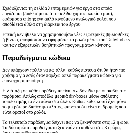
A Clockwork Tailwind
Σχεδιάζοντας τη σελίδα λεπτομερειών για έργα στα οποία
εργάζομαι (διαθέσιμο από τη σελίδα χαρτοφυλακίου μου),
εφάρμοσα επίσης ένα απλό κινούμενο αναλογικό ρολόι που
αποδίδεται δίπλα στη διάρκεια του έργου.
Επειδή δεν ήθελα να χρησιμοποιήσω νέες εξωτερικές βιβλιοθήκες
ή βίντεο, αποφάσισα να εφαρμόσω το ρολόι μέσω του Tailwind.css
και των εξαιρετικών βοηθητικών προγραμμάτων κίνησης.
Παραδείγματα κώδικα
Δεν υπάρχουν πολλά να πω άλλα, καθώς πίστευα ότι θα ήταν πιο
χρήσιμο για εσάς όταν παρέχω απλά παραδείγματα κώδικα για
επαναχρησιμοποίηση.
Η διάταξη σε κάθε παράδειγμα είναι σχεδόν ίδια με οποιαδήποτε
παρόμοια. Απλώς αποδίδω μερικά div-boxes μέσω απόλυτης
τοποθέτησης το ένα πάνω στο άλλο. Καθώς κάθε κουτί έχει μόνο
το μικρότερο διαθέσιμο πλάτος, φαίνεται ότι είναι οι δρομείς που
είναι ορατοί στο ρολόι.