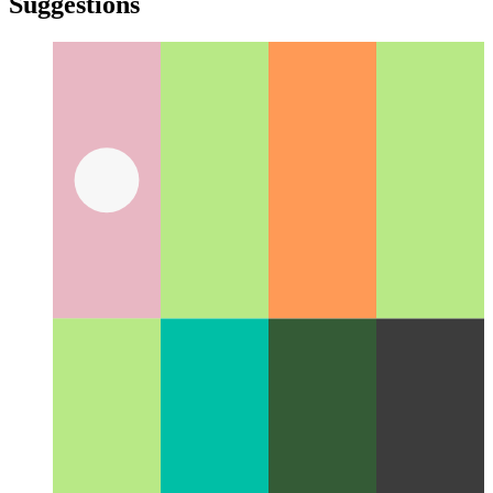
yiddish
Suggestions