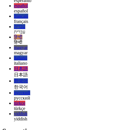
english
english
esperanto
esperanto
español
español
français
français
עברית
עברית
हिन्दी
हिन्दी
magyar
magyar
italiano
italiano
日本語
日本語
한국어
한국어
русский
русский
türkçe
türkçe
yiddish