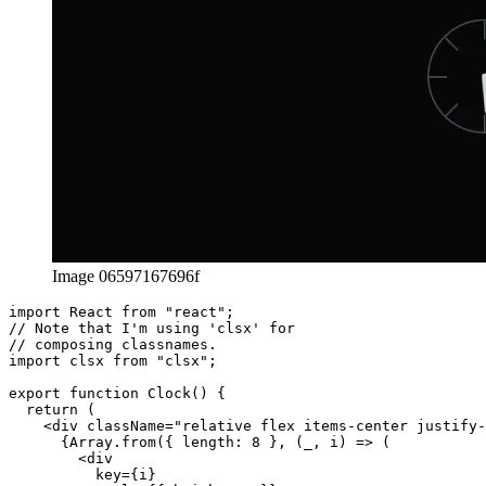
Image 06597167696f
import React from "react";

// Note that I'm using 'clsx' for

// composing classnames.

import clsx from "clsx";

export function Clock() {

  return (
