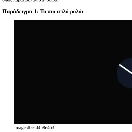
Το τελευταίο παράδειγμα δείχνει πώς να ξεκινήσετε στις 12 η ώρα.
Τα δύο πρώτα παραδείγματα ξεκινούν το καθένα στις 3 η ώρα,
όπως παρατίθενται στη σειρά.
Παράδειγμα 1: Το πιο απλό ρολόι