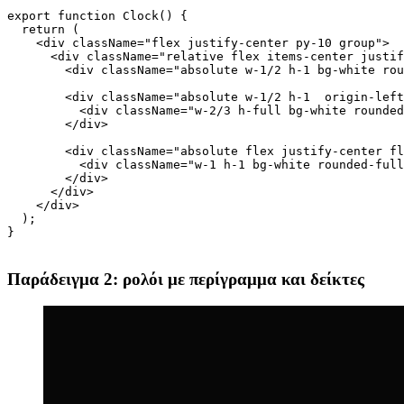
Image dbead4b8e463
export function Clock() {

  return (

    <div className="flex justify-center py-10 group">

      <div className="relative flex items-center justif
        <div className="absolute w-1/2 h-1 bg-white rou
        <div className="absolute w-1/2 h-1  origin-left
          <div className="w-2/3 h-full bg-white rounded
        </div>

        <div className="absolute flex justify-center fl
          <div className="w-1 h-1 bg-white rounded-full
        </div>

      </div>

    </div>

  );

}

Παράδειγμα 2: ρολόι με περίγραμμα και δείκτες