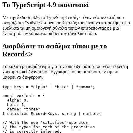
24 Σεπτεμβρίου 2022
Το TypeScript 4.9 ικανοποιεί
Με την έκδοση 4.9, το TypeScript εισάγει έναν νέο τελεστή που
ονομάζεται "satisfies"-operator. Σκοπός του είναι να καταστήσει πιο
ευέλικτα τα μη ομοιογενή σύνολα τύπων επιτρέποντας σε μια
ένωση τύπων να ικανοποιήσει τον συνολικό τύπο.
Διορθώστε το σφάλμα τύπου με το
Record<>
Το καλύτερο παράδειγμα για την επίδειξη αυτού του νέου τελεστή
χρησιμοποιεί έναν τύπο "Εγγραφή", όπου οι τύποι των τιμών
μπορεί να διαφέρουν.
type Keys = "alpha" | "beta" | "gamma";

const variants = {

  alpha: 0,

  beta: 1,

  gamma: "three"

} satisfies Record<Keys, string | number>;
