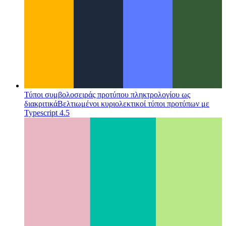
Τύποι συμβολοσειράς προτύπου πληκτρολογίου ως
διακριτικά
Βελτιωμένοι κυριολεκτικοί τύποι προτύπων με
Typescript 4.5