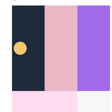
Συμβολοσειρές προτύπων με ετικέτα Typescript
Τρόπος
χρήσης συμβολοσειρών προτύπων ως συναρτήσεων
Categories