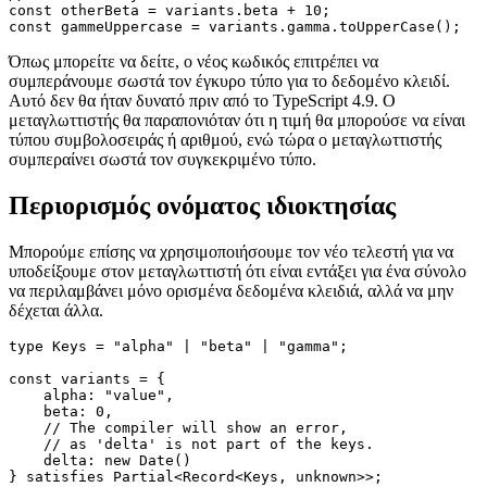
// With the new 'satisfies'-operator,

// the types for each of the properties

// is correctly inferred.

const otherBeta = variants.beta + 10;

Όπως μπορείτε να δείτε, ο νέος κωδικός επιτρέπει να
συμπεράνουμε σωστά τον έγκυρο τύπο για το δεδομένο κλειδί.
Αυτό δεν θα ήταν δυνατό πριν από το TypeScript 4.9. Ο
μεταγλωττιστής θα παραπονιόταν ότι η τιμή θα μπορούσε να είναι
τύπου συμβολοσειράς ή αριθμού, ενώ τώρα ο μεταγλωττιστής
συμπεραίνει σωστά τον συγκεκριμένο τύπο.
Περιορισμός ονόματος ιδιοκτησίας
Μπορούμε επίσης να χρησιμοποιήσουμε τον νέο τελεστή για να
υποδείξουμε στον μεταγλωττιστή ότι είναι εντάξει για ένα σύνολο
να περιλαμβάνει μόνο ορισμένα δεδομένα κλειδιά, αλλά να μην
δέχεται άλλα.
type Keys = "alpha" | "beta" | "gamma";

const variants = {

    alpha: "value",

    beta: 0,
