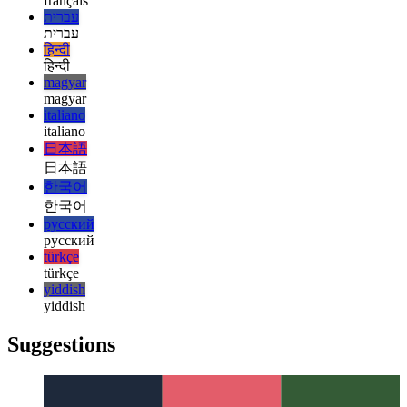
español
español
français
français
עברית
עברית
हिन्दी
हिन्दी
magyar
magyar
italiano
italiano
日本語
日本語
한국어
한국어
русский
русский
türkçe
türkçe
yiddish
yiddish
Suggestions