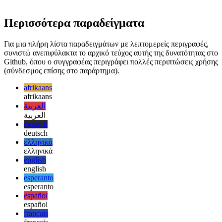
    // The compiler will show an error,

    // as 'delta' is not part of the keys.

    delta: new Date()

} satisfies Partial<Record<Keys, unknown>>;

Περισσότερα παραδείγματα
Για μια πλήρη λίστα παραδειγμάτων με λεπτομερείς περιγραφές,
συνιστώ ανεπιφύλακτα το αρχικό τεύχος αυτής της δυνατότητας στο
Github, όπου ο συγγραφέας περιγράφει πολλές περιπτώσεις χρήσης
(σύνδεσμος επίσης στο παράρτημα).
afrikaans
afrikaans
العربية
العربية
deutsch
deutsch
ελληνικά
ελληνικά
english
english
esperanto
esperanto