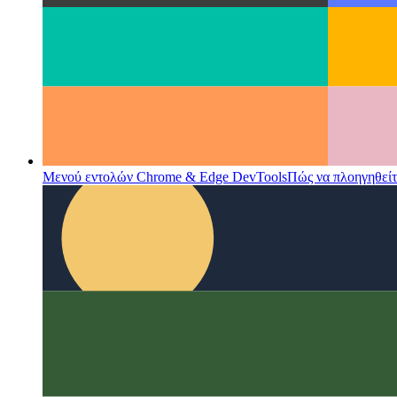
Μενού εντολών Chrome & Edge DevTools
Πώς να πλοηγηθείτ