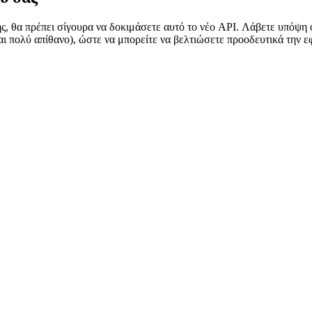
 σε άλλη σελίδα της διαδικτυακής σας εφαρμογής ενώ στέλνετε ακόμ
ύ σας
, θα πρέπει σίγουρα να δοκιμάσετε αυτό το νέο API. Λάβετε υπόψη ό
αι πολύ απίθανο), ώστε να μπορείτε να βελτιώσετε προοδευτικά την 