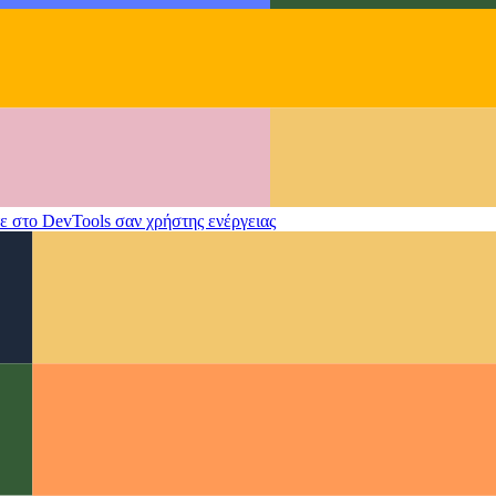
ε στο DevTools σαν χρήστης ενέργειας