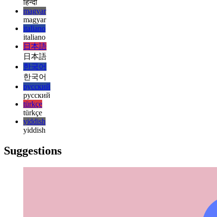
עברית
हिन्दी
हिन्दी
magyar
magyar
italiano
italiano
日本語
日本語
한국어
한국어
русский
русский
türkçe
türkçe
yiddish
yiddish
Suggestions