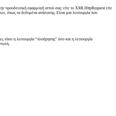
 την προοδευτική εφαρμογή ιστού σας: είτε το XMLHttpRequest είτε
νων, όπως τα δεδομένα ανάλυσης; Είναι μια λειτουργία που
ες τόσο η λειτουργία "πλοήγησης" όσο και η λειτουργία
στολή.