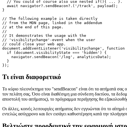
  // We're using 'optional property access'

  // for a simple and clean implementation.

  //

  // You could of course also use nested if(){ ... }.

  await navigator?.sendBeacon?.('/track', payload);

}

// The following example is taken directly

// from the MDN page, linked in the addendum

// at the end of this page.

//

// It demonstrates the usage with the

// 'visibilitychange'-event when the user

// could close your web app.

document.addEventListener('visibilitychange', function 
  if (document.visibilityState === 'hidden') {

    navigator.sendBeacon('/log', analyticsData);

  }

Τι είναι διαφορετικό
Το κύριο πλεονέκτημα του "sendBeacon" είναι ότι τα αιτήματά σας 
τον πελάτη σας. Όσο είναι διαθέσιμη μια σύνδεση δικτύου, τα δεδο
αποστολή του αιτήματος), το πρόγραμμα περιήγησης θα εξακολουθήσε
Οι άλλες, κοινές λειτουργίες αιτήματος δεν εγγυώνται ότι το αίτημά