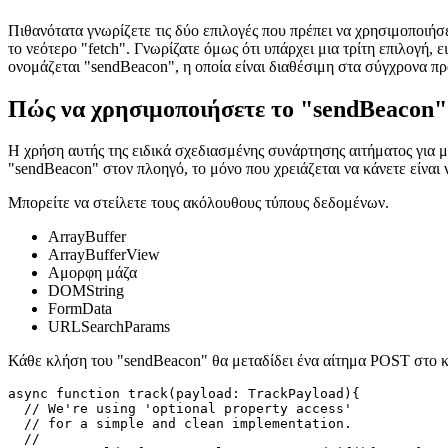
Τι είναι το "sendBeacon"
Πιθανότατα γνωρίζετε τις δύο επιλογές που πρέπει να χρησιμοποιήσ
το νεότερο "fetch". Γνωρίζατε όμως ότι υπάρχει μια τρίτη επιλογή
ονομάζεται "sendBeacon", η οποία είναι διαθέσιμη στα σύγχρονα πρ
Πώς να χρησιμοποιήσετε το "sendBeacon"
Η χρήση αυτής της ειδικά σχεδιασμένης συνάρτησης αιτήματος για μ
"sendBeacon" στον πλοηγό, το μόνο που χρειάζεται να κάνετε είνα
Μπορείτε να στείλετε τους ακόλουθους τύπους δεδομένων.
ArrayBuffer
ArrayBufferView
Αμορφη μάζα
DOMString
FormData
URLSearchParams
Κάθε κλήση του "sendBeacon" θα μεταδίδει ένα αίτημα POST στο κ
async function track(payload: TrackPayload){
