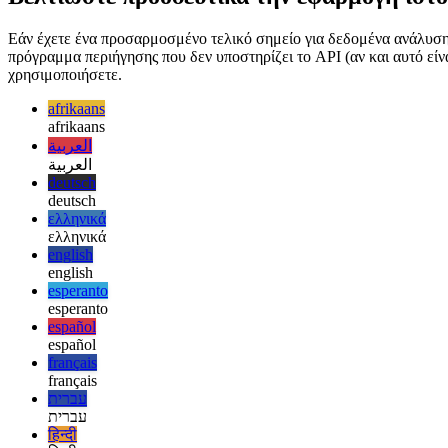
εντελώς ασύγχρονο και δεν εισάγει καθυστέρηση κατά την πλοήγηση
Βελτιώστε προοδευτικά την εφαρμογή ιστο
Εάν έχετε ένα προσαρμοσμένο τελικό σημείο για δεδομένα ανάλυσης
πρόγραμμα περιήγησης που δεν υποστηρίζει το API (αν και αυτό είν
χρησιμοποιήσετε.
afrikaans
afrikaans
العربية
العربية
deutsch
deutsch
ελληνικά
ελληνικά
english
english
esperanto
esperanto
español
español
français
français
עברית