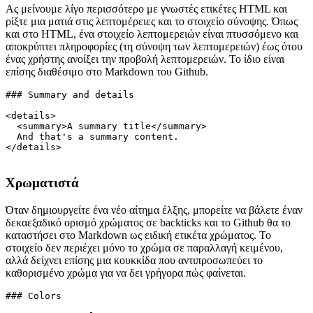
Λεπτομέρεια και περίληψη
Ας μείνουμε λίγο περισσότερο με γνωστές ετικέτες HTML και
ρίξτε μια ματιά στις λεπτομέρειες και το στοιχείο σύνοψης. Όπως
και στο HTML, ένα στοιχείο λεπτομερειών είναι πτυσσόμενο και
αποκρύπτει πληροφορίες (τη σύνοψη των λεπτομερειών) έως ότου
ένας χρήστης ανοίξει την προβολή λεπτομερειών. Το ίδιο είναι
επίσης διαθέσιμο στο Markdown του Github.
### Summary and details

<details>

  <summary>A summary title</summary>

  And that's a summary content.

</details>

Χρωματιστά
Όταν δημιουργείτε ένα νέο αίτημα έλξης, μπορείτε να βάλετε έναν
δεκαεξαδικό ορισμό χρώματος σε backticks και το Github θα το
καταστήσει στο Markdown ως ειδική ετικέτα χρώματος. Το
στοιχείο δεν περιέχει μόνο το χρώμα σε παραλλαγή κειμένου,
αλλά δείχνει επίσης μια κουκκίδα που αντιπροσωπεύει το