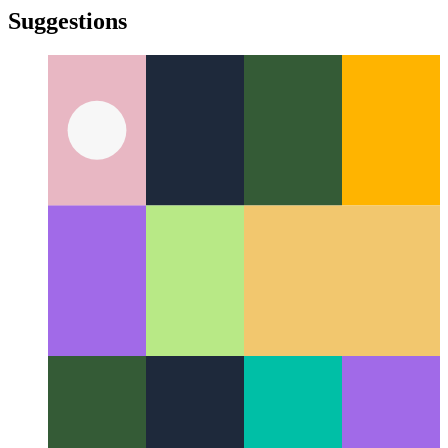
türkçe
yiddish
yiddish
Suggestions