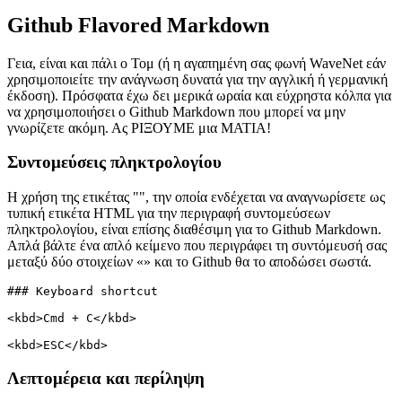
Δείτε πόσο ευέλικτο μπορεί να είναι το Markdown του Github
2 Απριλίου 2021
Github Flavored Markdown
Γεια, είναι και πάλι ο Τομ (ή η αγαπημένη σας φωνή WaveNet εάν
χρησιμοποιείτε την ανάγνωση δυνατά για την αγγλική ή γερμανική
έκδοση). Πρόσφατα έχω δει μερικά ωραία και εύχρηστα κόλπα για
να χρησιμοποιήσει ο Github Markdown που μπορεί να μην
γνωρίζετε ακόμη. Ας ΡΙΞΟΥΜΕ μια ΜΑΤΙΑ!
Συντομεύσεις πληκτρολογίου
Η χρήση της ετικέτας "", την οποία ενδέχεται να αναγνωρίσετε ως
τυπική ετικέτα HTML για την περιγραφή συντομεύσεων
πληκτρολογίου, είναι επίσης διαθέσιμη για το Github Markdown.
Απλά βάλτε ένα απλό κείμενο που περιγράφει τη συντόμευσή σας
μεταξύ δύο στοιχείων «» και το Github θα το αποδώσει σωστά.
### Keyboard shortcut

<kbd>Cmd + C</kbd>
