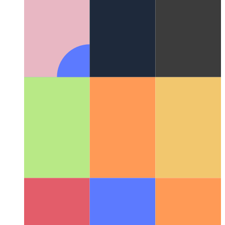
Αξιόπιστη δραστηριότητα Ιστού
Πώς να επικυρώσετε την
εφαρμογή ιστού σας - και να δημιουργήσετε μια εφαρμογή
Android από αυτήν