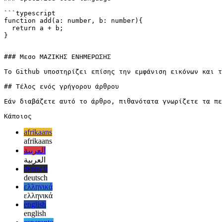
σωστή σύνταξη και να βελτιώσει την αναγνωσιμότητα για τις
αναθεωρήσεις κώδικα.
### Specified code language

```typescript

function add(a: number, b: number){

  return a + b;

### Μεσο ΜΑΖΙΚΗΣ ΕΝΗΜΕΡΩΣΗΣ

Το Github υποστηρίζει επίσης την εμφάνιση εικόνων και τ
## Τέλος ενός γρήγορου άρθρου

Εάν διαβάζετε αυτό το άρθρο, πιθανότατα γνωρίζετε τα πε
afrikaans
afrikaans
العربية
العربية
deutsch
deutsch