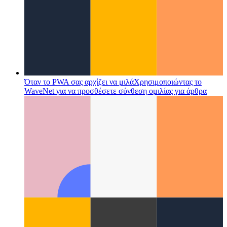
Όταν το PWA σας αρχίζει να μιλά
Χρησιμοποιώντας το
WaveNet για να προσθέσετε σύνθεση ομιλίας για άρθρα