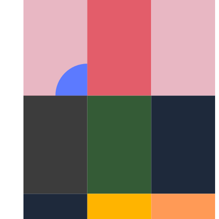
API δόνησης PWA
Ας χρησιμοποιήσουμε τον πλοηγό για να
ανακινήσουμε τη συσκευή σας