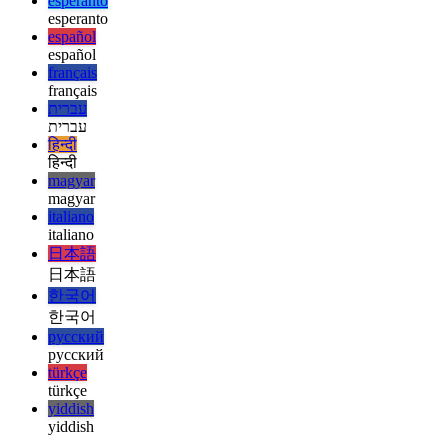
ελληνικά
ελληνικά
english
english
esperanto
esperanto
español
español
français
français
עברית
עברית
हिन्दी
हिन्दी
magyar
magyar
italiano
italiano
日本語
日本語
한국어
한국어
русский
русский
türkçe