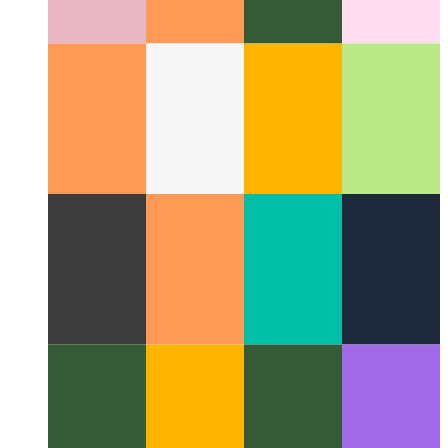
Ψηφιακή μορφογένεση
Το διεπιστημονικό πεδίο των
φυσικών προτύπων στον ψηφιακό υπολογισμό