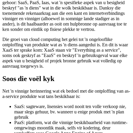
XaaS en chill
As u êrens in die tegnologiese tak werk, het u al hierdie akronieme
gehoor: SaaS, PaaS, Iaas, wat 'n spesifieke aspek van u besigheid
beskryf "as 'n diens" wat in die wolk beskikbaar is. Danksy die
toenemende rekenaarkrag aan die een kant en internetverbindings
vinniger en vinniger (alhoewel in sommige lande stadiger as in
ander), is dit haalbaarder as ooit om hulpbronne op aanvraag toe te
ken sonder om eintlik op fisiese plekke te vertrou.
Die groei van cloud computing het gelei tot 'n ongelooflike
ontploffing van produkte wat as 'n diens aangedui is. En dit is waar
XaaS ter sprake kom: XaaS staan vir "Everything as a service",
soms ook geskryf as "EaaS" en beskryf 'n gebruiksgeval waar elke
aspek van u besigheid of projek bronne gebruik wat volledig op
aanvraag toegewys is.
Soos die voël kyk
Net 'n vinnige herinnering wat ek bedoel met die ontploffing van as-
a-service produkte wat tans beskikbaar is:
SaaS: sagteware, lisensies word nooit ten volle verkoop nie,
maar slegs gehuur, bv. wanneer u enige produk met 'n plan