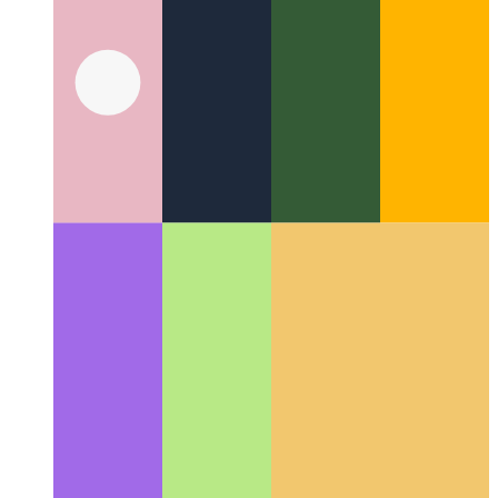
PWA-vibrasie-API
Laat ons die navigator gebruik om u toestel
te skud