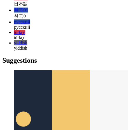
italiano
italiano
日本語
日本語
한국어
한국어
русский
русский
türkçe
türkçe
yiddish
yiddish
Suggestions