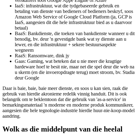
gebruik
PaaS: platform, wat die vinnige beskikbaarheid van runtime-
omgewings moontlik maak, selfs vir kodering, deur
verskaffers soos Google Appe Engine of Azure
IaaS: infrastruktuur, wat die tydgebaseerde gebruik en
betaling van dienste van bedieners of bedieners beskryf, soos
Amazon Web Service of Google Cloud Platform (ja, GCP is
IaaS, aangesien dit die hele infrastruktuur bied as u daarvoor
betaal)
BaaS: Bankdienste, die toeken van bankdienste wanneer u dit
benodig, bv. deur 'n gevestigde bank wat sy dienste aan u
lewer, en die infrastruktuur + sekere bestuursaspekte
wegneem
RaaS: Ransomware, dink jy
Gaas: Gaming, wat beteken dat u nie meer die kragtige
hardeware hoef te besit nie, maar net die spel deur die web na
u skerm (en die invoeropdragte terug) moet stroom, bv. Stadia
deur Google
Daar is baie, baie, baie meer dienste, en soos u kan sien, raak die
gebruik van hierdie akronieme redelik vinnig handuit. Dit is ook
belangrik om te beklemtoon dat die gebruik van 'as-a-service' in
bemarkingsmateriaal 'n moderne en moderne produk kommunikeer,
aangesien die hele tegnologie-industrie hierdie huur-nie-koop-model
aandring.