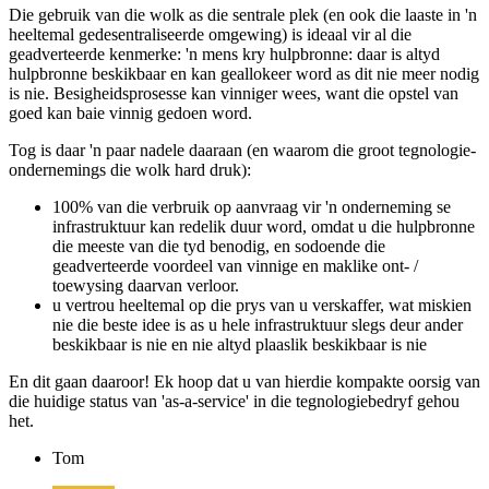
Wolk as die middelpunt van die heelal
Die gebruik van die wolk as die sentrale plek (en ook die laaste in 'n
heeltemal gedesentraliseerde omgewing) is ideaal vir al die
geadverteerde kenmerke: 'n mens kry hulpbronne: daar is altyd
hulpbronne beskikbaar en kan geallokeer word as dit nie meer nodig
is nie. Besigheidsprosesse kan vinniger wees, want die opstel van
goed kan baie vinnig gedoen word.
Tog is daar 'n paar nadele daaraan (en waarom die groot tegnologie-
ondernemings die wolk hard druk):
100% van die verbruik op aanvraag vir 'n onderneming se
infrastruktuur kan redelik duur word, omdat u die hulpbronne
die meeste van die tyd benodig, en sodoende die
geadverteerde voordeel van vinnige en maklike ont- /
toewysing daarvan verloor.
u vertrou heeltemal op die prys van u verskaffer, wat miskien
nie die beste idee is as u hele infrastruktuur slegs deur ander
beskikbaar is nie en nie altyd plaaslik beskikbaar is nie
En dit gaan daaroor! Ek hoop dat u van hierdie kompakte oorsig van
die huidige status van 'as-a-service' in die tegnologiebedryf gehou
het.