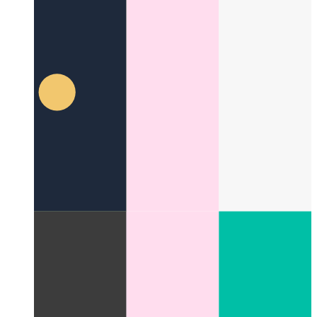
Fix mobiele webkit 100vh
Mobile Webkit se hantering van
100vh sal dalk meer aandag moet kry