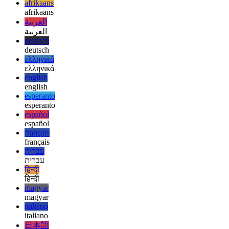
Tom
afrikaans
afrikaans
العربية
العربية
deutsch
deutsch
ελληνικά
ελληνικά
english
english
esperanto
esperanto
español
español
français
français
עברית
עברית
हिन्दी
हिन्दी
magyar
magyar