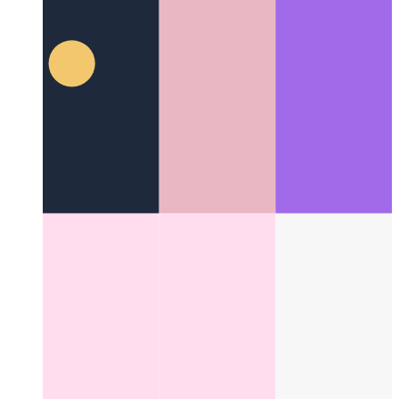
Hoof van Afstandswerk
Hoe om almal en alles gesinkroniseer
te hou
Categories