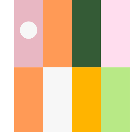
Deurdagte kodering
Waarom kodering meer is as om simbole
saam te snoer