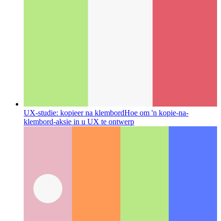
UX-studie: kopieer na klembord
Hoe om 'n kopie-na-
klembord-aksie in u UX te ontwerp