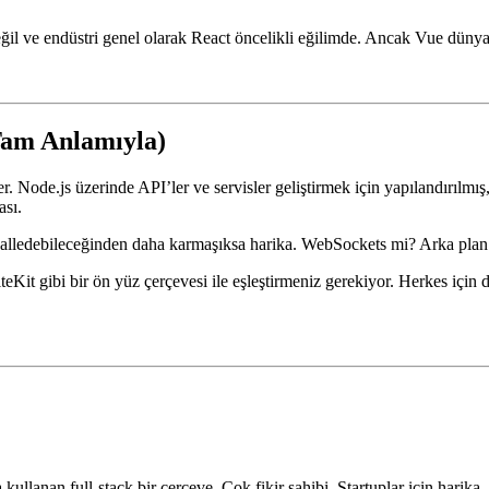
arda ve Nitro sayesinde edge’de çalışabilir. Vue'yu seviyorsanız ve iyi 
l ve endüstri genel olarak React öncelikli eğilimde. Ancak Vue dünyas
Tam Anlamıyla)
. Node.js üzerinde API’ler ve servisler geliştirmek için yapılandırılmı
ası.
a halledebileceğinden daha karmaşıksa harika. WebSockets mi? Arka pla
eKit gibi bir ön yüz çerçevesi ile eşleştirmeniz gerekiyor. Herkes için 