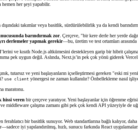
ilen çerçeve olmuştur. Sunucu tarafı render, statik üretim, artımlı geçerl
 hemen her şeyi yapabilir.
dışındaki takımlar veya basitlik, sürdürülebilirlik ya da kendi barındırm
 sunucusunda barındırmak zor
. Çerçeve, "bir kere derle her yerde dağ
yrı derlemeler yapmak gerekir
—bu, üretim ve test ortamları arasında 
ini ve kısıtlı Node.js altkümesini destekleyen garip bir hibrit çalışma
ullanıma pek uygun değil. Aslında, Next.js’in pek çok yönü giderek Verc
ınık, tutarsız ve yeni başlayanların içselleştirmesi gereken "eski mi ye
i?
yönergesi ne zaman kullanılır? Önbellekleme nasıl işliy
use client
uma maratonu.
 hissi veren
bir çerçeve yaratıyor. Yeni başlayanlar için öğrenme eğr
eri ve middleware çalışma zamanı gibi pek çok kendi API yüzeyiyle de 
ren ferahlatıcı bir basitlik sunuyor. Web standartlarına bağlı kalıyor, da
or—sadece iyi yapılandırılmış, hızlı, sunucu farkında React uygulamaları