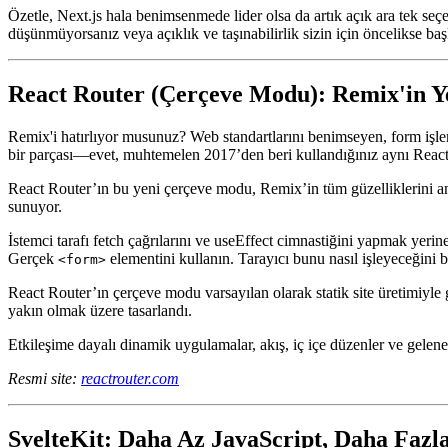
sihirli katmanlar olmadan.
Özetle, Next.js hala benimsenmede lider olsa da artık açık ara tek se
düşünmüyorsanız veya açıklık ve taşınabilirlik sizin için öncelikse baş
React Router (Çerçeve Modu): Remix'in 
Remix'i hatırlıyor musunuz? Web standartlarını benimseyen, form işle
bir parçası—evet, muhtemelen 2017’den beri kullandığınız aynı React
React Router’ın bu yeni çerçeve modu, Remix’in tüm güzelliklerini ana 
sunuyor.
İstemci tarafı fetch çağrılarını ve useEffect cimnastiğini yapmak yer
Gerçek
elementini kullanın. Tarayıcı bunu nasıl işleyeceğini
<form>
React Router’ın çerçeve modu varsayılan olarak statik site üretimiyle 
yakın olmak üzere tasarlandı.
Etkileşime dayalı dinamik uygulamalar, akış, iç içe düzenler ve gelen
Resmi site:
reactrouter.com