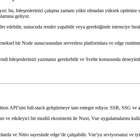
a Keyif
yor; bu, bileşenlerinizi çalışma zamanı yükü olmadan yüksek optimize e
lamına geliyor.
er edebilir, sunucuda render yapabilir veya gerektiğinde istemciye bırak
neksel bir Node sunucusundan serverless platformlara ve edge runtime’la
ndi bileşenlerinizi yazmanız gerekebilir ve Svelte konusunda deneyimli
n API’sini full-stack geliştirmeye tam entegre ediyor. SSR, SSG ve ara
arı ve etkileyici bir modül ekosistemi ile Nuxt, Vue uygulamalarını kul