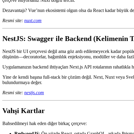
Nuxt, dağıtım esnekliğine de sahip. Node üzerinde, serverless platforml
çerçeve istiyorsanız Nuxt doğru tercih.
Dezavantajı? Vue’nun ekosistemi olgun olsa da React kadar büyük deği
Resmi site:
nuxt.com
NestJS: Swagger ile Backend (Kelimenin 
NestJS bir UI çerçevesi değil ama göz ardı edilemeyecek kadar popüler
düşünün—decoratorlar, bağımlılık enjeksiyonu, modüller ve daha fazl
Uygulamanızın backend ihtiyaçları Next.js API rotalarının rahatlıkl
Yine de kendi başına full-stack bir çözüm değil. Next, Nuxt veya Svelt
bulundurmaya değer.
Resmi site:
nestjs.com
Vahşi Kartlar
Bahsedilmeyi hak eden diğer birkaç çerçeve: