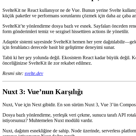
SvelteKit: Daha Az JavaScript, Daha Fazl
SvelteKit ne React kullanıyor ne de Vue. Bunun yerine Svelte kullanı
küçük paketler ve performans sorunlarını çözmek için daha az çaba an
SvelteKit’te yönlendirme dosya bazlı ve esnek. Sayfaları önceden rend
form gönderimleri temiz ve sezgisel hissettiren actions ile yönetilir.
Adaptör sistemi sayesinde SvelteKit hemen her yere dağıtılabilir—gele
için ferahlatıcı derecede basit bir geliştirme deneyimi sunar.
Tabii ki her şey yolunda değil. Ekosistem React kadar büyük değil. Ke
önceliğinizse SvelteKit ile zor rekabet edilmez.
Resmi site:
svelte.dev
Nuxt 3: Vue’nun Karşılığı
Nuxt, Vue için Next gibidir. En son sürüm Nuxt 3, Vue 3’ün Compositio
Dosya bazlı yönlendirme, yerleşik veri çekme, sunucu tarafı API rotal
istiyorsunuz? Muhtemelen Nuxt modülü vardır.