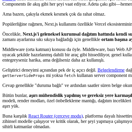
Next.js
uzun zamandır React tabanlı full-stack geliştirme için tercih ed
Components ile akış gibi her şeyi vaat ediyor. Adeta çakı gibi—hemen
Ama bazen, çakıyla ekmek kesmek çok da rahat olmaz.
Popülerliğine rağmen, Next.js kullanımı özellikle Vercel ekosisteminin 
Öncelikle,
Next.js'i geleneksel kurumsal dağıtım hattında kendi
zamanı ayarlarına sıkı sıkıya bağladığı için genellikle
ortam başına a
Middleware (orta katman) konusu da öyle. Middleware, bazı Web API’ler
uyacak şekilde hazırlanmış dahili bir araç gibi hissediliyor, genel k
entegreyseniz harika, ama değilseniz daha az kullanışlı.
Geliştirici deneyimi açısından pek de iç açıcı değil.
Belgelendirme
dağ
mi yoksa
kullanan server component m
getServerSideProps
fetch
Cevap genellikle "duruma bağlı" ve ardından saatler süren belge ok
Bütün bunlar,
aşırı mühendislik yapılmış ve gereksiz yere karmaşık
modeli, render modları, özel önbellekleme mantığı, dağıtım incelikl
aşırı yük.
Buna karşılık
React Router (çerçeve modu)
, platforma dayalı hissetti
zihinsel modelle çalışıyor ve kritik olarak, her şeyi yapmaya çalışmıy