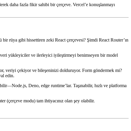
rek daha fazla fikir sahibi bir çerçeve. Vercel’e konuşlanmayı
 bir rüya gibi hissettiren zeki React çerçevesi? Şimdi React Router’ın
eri yükleyiciler ve ilerleyici iyileştirmeyi benimseyen bir model
ıyor, veriyi çekiyor ve bileşeninizi dolduruyor. Form göndermek mi?
al edin.
bilir—Node.js, Deno, edge runtime’lar. Taşınabilir, hızlı ve platforma
er (çerçeve modu) tam ihtiyacınız olan şey olabilir.