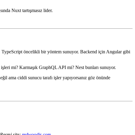
varsayılanlara, harika belgelenmiş, üretime hazır full-stack bir
ında Nuxt tartışmasız lider.
ş, TypeScript öncelikli bir yöntem sunuyor. Backend için Angular gibi
n işleri mi? Karmaşık GraphQL API mi? Nest bunları sunuyor.
değil ama ciddi sunucu tarafı işler yapıyorsanız göz önünde