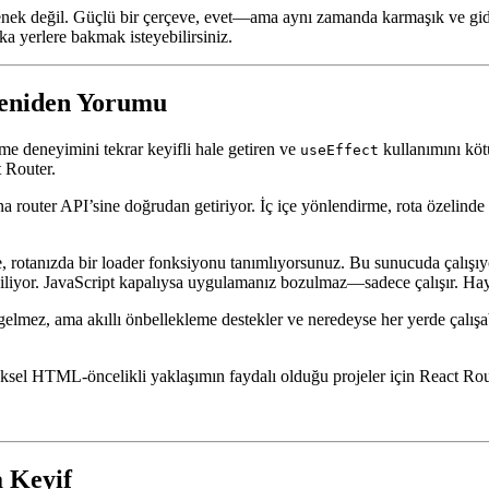
çenek değil. Güçlü bir çerçeve, evet—ama aynı zamanda karmaşık ve gide
ka yerlere bakmak isteyebilirsiniz.
Yeniden Yorumu
me deneyimini tekrar keyifli hale getiren ve
kullanımını kötü
useEffect
 Router.
router API’sine doğrudan getiriyor. İç içe yönlendirme, rota özelinde v
ine, rotanızda bir loader fonksiyonu tanımlıyorsunuz. Bu sunucuda çalış
 biliyor. JavaScript kapalıysa uygulamanız bozulmaz—sadece çalışır. Hay
gelmez, ama akıllı önbellekleme destekler ve neredeyse her yerde çalışa
eksel HTML-öncelikli yaklaşımın faydalı olduğu projeler için React Rout