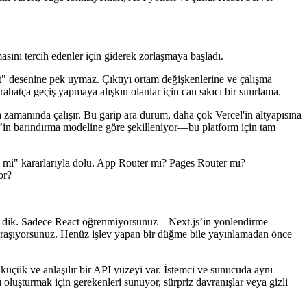
ilik süresi, edge fonksiyonları, API yolları ve şimdi React Server
asını tercih edenler için giderek zorlaşmaya başladı.
ıt" desenine pek uymaz. Çıktıyı ortam değişkenlerine ve çalışma
rahatça geçiş yapmaya alışkın olanlar için can sıkıcı bir sınırlama.
 zamanında çalışır. Bu garip ara durum, daha çok Vercel'in altyapısına
el’in barındırma modeline göre şekilleniyor—bu platform için tam
ni mi" kararlarıyla dolu. App Router mı? Pages Router mı?
or?
isi dik. Sadece React öğrenmiyorsunuz—Next.js’in yönlendirme
uğraşıyorsunuz. Henüz işlev yapan bir düğme bile yayınlamadan önce
ha küçük ve anlaşılır bir API yüzeyi var. İstemci ve sunucuda aynı
 oluşturmak için gerekenleri sunuyor, sürpriz davranışlar veya gizli