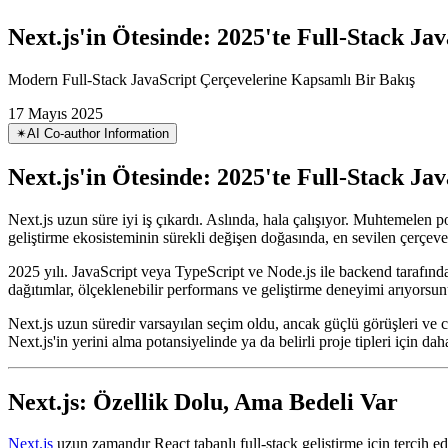
Next.js'in Ötesinde: 2025'te Full-Stack J
Modern Full-Stack JavaScript Çerçevelerine Kapsamlı Bir Bakış
17 Mayıs 2025
✴︎
AI Co-author Information
Next.js'in Ötesinde: 2025'te Full-Stack J
Next.js uzun süre iyi iş çıkardı. Aslında, hala çalışıyor. Muhtemelen po
geliştirme ekosisteminin sürekli değişen doğasında, en sevilen çerçevele
2025 yılı. JavaScript veya TypeScript ve Node.js ile backend tarafında
dağıtımlar, ölçeklenebilir performans ve geliştirme deneyimi arıyorsu
Next.js uzun süredir varsayılan seçim oldu, ancak güçlü görüşleri ve c
Next.js'in yerini alma potansiyelinde ya da belirli proje tipleri için da
Next.js: Özellik Dolu, Ama Bedeli Var