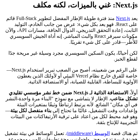
المشاريع.
Next.js: غني بالميزات، لكنه مكلف
يعد
Next.js
منذ فترة طويلة الإطار المفضل لتطوير Full-Stack قائم
على React. فهو يعد بكل شيء: عرض من جانب الخادم، التوليد
الثابت، إعادة التحقق التدريجي، الدوال الحافة، مسارات API، والآن
مكونات سيرفر React والبث المباشر. إنه أداة الجيش السويسري
للأُطُر—قادر على كل شيء تقريبًا.
لكن أحيانًا، يكون السكين السويسري مجرد وسيلة غير مريحة جدًا
لقطع الخبز.
على الرغم من شعبيته، أصبح من الصعب تبرير استخدام Next.js—
خاصة للفرق خارج نظام Vercel البيئي أو لأولئك الذين يعطون
الأولوية للبساطة، القابلية للصيانة، أو الاستضافة الذاتية.
أولاً،
الاستضافة الذاتية لـ Next.js ضمن خط نشر مؤسسي تقليدي
تشكل متاعب
. الإطار لا يتماشى مع نموذج "البناء مرة واحدة-النشر
في أي مكان" الشائع. لأنه يرتبط ارتباطًا وثيقًا بمتغيرات البيئة
وإعدادات وقت التشغيل، غالبًا ما تحتاج إلى
بناء منفصل لكل بيئة
—
وهو قيد محبط لكل من اعتاد على ترقية الأرتيفاكتات من البيئات
التجريبية للإنتاج بثقة.