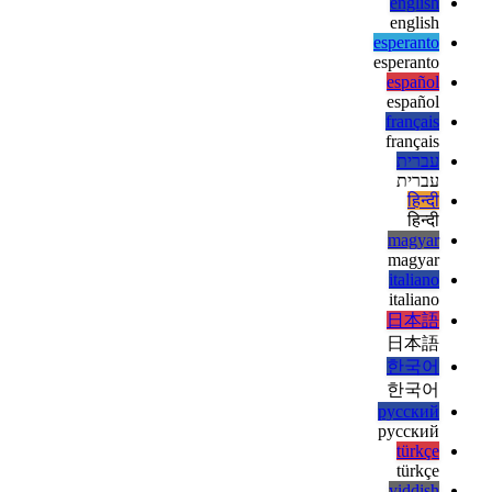
ελληνικά
ελληνικά
english
english
esperanto
esperanto
español
español
français
français
עברית
עברית
हिन्दी
हिन्दी
magyar
magyar
italiano
italiano
日本語
日本語
한국어
한국어
русский
русский