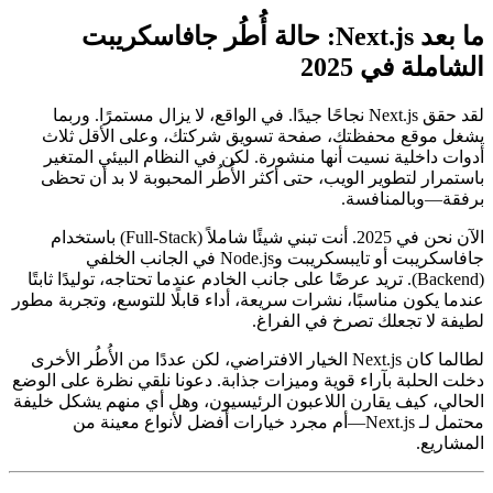
17 مايو 2025
AI Co-author Information
✴︎
ما بعد Next.js: حالة أُطُر جافاسكريبت
الشاملة في 2025
لقد حقق Next.js نجاحًا جيدًا. في الواقع، لا يزال مستمرًا. وربما
يشغل موقع محفظتك، صفحة تسويق شركتك، وعلى الأقل ثلاث
أدوات داخلية نسيت أنها منشورة. لكن في النظام البيئي المتغير
باستمرار لتطوير الويب، حتى أكثر الأُطُر المحبوبة لا بد أن تحظى
برفقة—وبالمنافسة.
الآن نحن في 2025. أنت تبني شيئًا شاملاً (Full-Stack) باستخدام
جافاسكريبت أو تايبسكريبت وNode.js في الجانب الخلفي
(Backend). تريد عرضًا على جانب الخادم عندما تحتاجه، توليدًا ثابتًا
عندما يكون مناسبًا، نشرات سريعة، أداء قابلًا للتوسع، وتجربة مطور
لطيفة لا تجعلك تصرخ في الفراغ.
لطالما كان Next.js الخيار الافتراضي، لكن عددًا من الأُطُر الأخرى
دخلت الحلبة بآراء قوية وميزات جذابة. دعونا نلقي نظرة على الوضع
الحالي، كيف يقارن اللاعبون الرئيسيون، وهل أي منهم يشكل خليفة
محتمل لـ Next.js—أم مجرد خيارات أفضل لأنواع معينة من