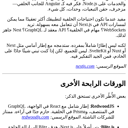
NestJS ليس إطار عمل واجهة مستخدم، لكنه شائع جدًا ليُتجاهل.
يمنحك طريقة منظمة وبالدرجة الأولى مع TypeScript لبناء API
والخدمات على Node.js. فكر فيه كـ Angular للجانب الخلفي—
مزخرف، حقن التبعيات، وحدات، كل شيء.
مفيد عندما تكون احتياجات الخلفية لتطبيقك أكثر تعقيدًا مما يمكن
لمسارات API في Next.js أن تتعامل معه بسهولة. تريد
WebSockets؟ مهام في الخلفية؟ API معقد لـ GraphQL؟ Nest جاهز
لذلك.
لكنه ليس إطارًا شاملاً بمفرده. ستدمجه مع إطار أمامي مثل Next
أو Nuxt أو SvelteKit. ليس للجميع، لكن إذا كنت تبني شيئًا جادًا على
الخادم، فمن الجيد التفكير فيه.
الموقع الرسمي:
nestjs.com
الورقات الرابحة الأخرى
بعض الأُطُر الأخرى تستحق الذكر:
RedwoodJS
: إطار شامل مع React في الواجهة، GraphQL
في المنتصف، وPrisma في الخلفية. حازم جدًا في آراءه. ممتاز