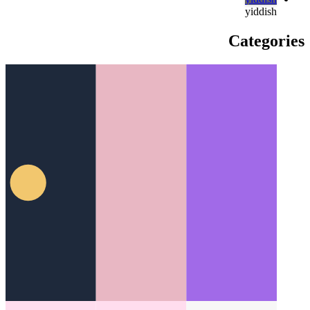
türkçe
türkçe
yiddish
yiddish
Categories