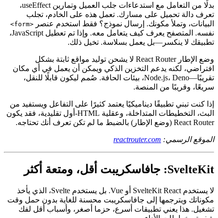
مباشرة إلى واجهة التوجيه الأساسية. تحصل على توجيه متداخل،
محملات بيانات خاصة بالمسار، ونموذج يتبنى التعزيز التدريجي.
بدلًا من التعامل مع استدعاءات جلب العميل وتمارين useEffect،
تعرف دالة تحميل على مسارك. تعمل هذه على الخادم، تجلب
البيانات، وتملأ مكونك. إرسال نموذج؟ فقط استخدم عنصر
<form>
نفسه. المتصفح يعرف كيف يتعامل معه. وإذا تم تعطيل JavaScript،
تطبيقك لا ينكسر—بل يعمل بسلاسة. تخيل ذلك.
وضع الإطار React Router لا يشحن توليد مواقع ثابتة بشكل
افتراضي، لكنه يدعم التخزين الذكي ويمكن أن يعمل في أي مكان
تقريبًا—Node.js، Deno، بيئات الحافة. صُمم ليكون قابلًا للنقل،
سريعًا، وقريبًا من المنصة.
إذا كنت تبني تطبيقًا ديناميكيًا يعتمد كثيرًا على التفاعل ويستفيد من
البث، التخطيطات المتداخلة، وعقلية HTML-أول تقليدية، فقد يكون
React Router (وضع الإطار) بالضبط ما لم تكن تعرف أنك تحتاجه.
الموقع الرسمي:
reactrouter.com
SvelteKit: جافاسكريبت أقل، ومتعة أكثر
لا يستخدم SvelteKit React أو Vue. بل يستخدم Svelte، الذي يأخذ