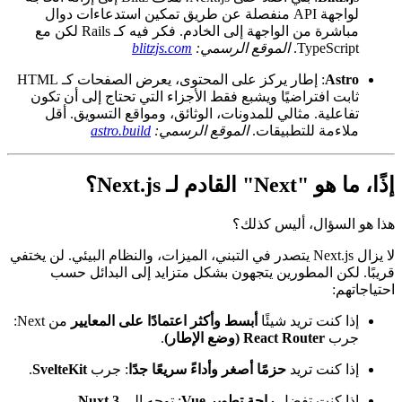
للشركات الناشئة.
الموقع الرسمي:
redwoodjs.com
Blitz.js
: بني أصلاً على Next.js، هدف Blitz إلى إزالة الحاجة
لواجهة API منفصلة عن طريق تمكين استدعاءات دوال
مباشرة من الواجهة إلى الخادم. فكر فيه كـ Rails لكن مع
TypeScript.
الموقع الرسمي:
blitzjs.com
Astro
: إطار يركز على المحتوى، يعرض الصفحات كـ HTML
ثابت افتراضيًا ويشبع فقط الأجزاء التي تحتاج إلى أن تكون
تفاعلية. مثالي للمدونات، الوثائق، ومواقع التسويق. أقل
ملاءمة للتطبيقات.
الموقع الرسمي:
astro.build
إذًا، ما هو "Next" القادم لـ Next.js؟
هذا هو السؤال، أليس كذلك؟
لا يزال Next.js يتصدر في التبني، الميزات، والنظام البيئي. لن يختفي
قريبًا. لكن المطورين يتجهون بشكل متزايد إلى البدائل حسب
احتياجاتهم:
إذا كنت تريد شيئًا
أبسط وأكثر اعتمادًا على المعايير
من Next:
جرب
React Router (وضع الإطار)
.