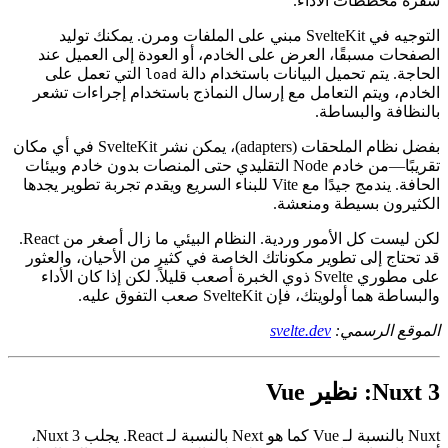
مكوناتك ويترجمها إلى جافاسكريبت محسنة للغاية بدون حمل وقت
تشغيل. هذا يعني تطبيقات أسرع، حزما أصغر، وأسباب أقل لفك
شفرة مخططات الأداء.
التوجيه في SvelteKit مبني على الملفات ومرن. يمكنك توليد
الصفحات مسبقًا، العرض على الخادم، أو العودة إلى العميل عند
الحاجة. يتم تحميل البيانات باستخدام دالة
التي تعمل على
load
الخادم، ويتم التعامل مع إرسال النماذج باستخدام إجراءات تشعر
بالنظافة والبساطة.
بفضل نظام الملحقات (adapters)، يمكن نشر SvelteKit في أي مكان
تقريبًا—من خادم Node التقليدي حتى المنصات بدون خادم وبيئات
الحافة. يندمج جيدًا مع Vite للبناء السريع ويقدم تجربة تطوير يجدها
الكثيرون بسيطة ومنعشة.
لكن ليست كل الأمور وردية. النظام البيئي ما زال أصغر من React.
قد تحتاج إلى تطوير مكوناتك الخاصة في كثير من الأحيان، والعثور
على مطوري Svelte ذوي الخبرة أصعب قليلاً. لكن إذا كان الأداء
والبساطة هما أولويتك، فإن SvelteKit صعب التفوق عليه.
الموقع الرسمي:
svelte.dev
Nuxt 3: نظير Vue