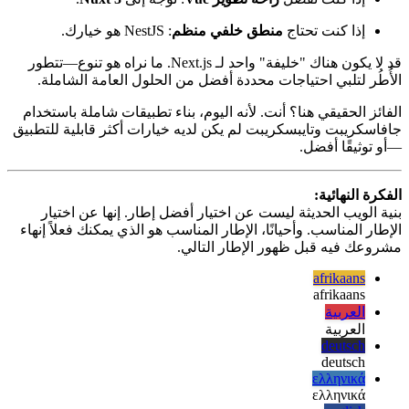
إذا كنت تريد
حزمًا أصغر وأداءً سريعًا جدًا
: جرب
SvelteKit
.
إذا كنت تفضل
راحة تطوير Vue
: توجه إلى
Nuxt 3
.
إذا كنت تحتاج
منطق خلفي منظم
: NestJS هو خيارك.
قد لا يكون هناك "خليفة" واحد لـ Next.js. ما نراه هو تنوع—تتطور
الأُطُر لتلبي احتياجات محددة أفضل من الحلول العامة الشاملة.
الفائز الحقيقي هنا؟ أنت. لأنه اليوم، بناء تطبيقات شاملة باستخدام
جافاسكريبت وتايبسكريبت لم يكن لديه خيارات أكثر قابلية للتطبيق
—أو توثيقًا أفضل.
الفكرة النهائية:
بنية الويب الحديثة ليست عن اختيار أفضل إطار. إنها عن اختيار
الإطار المناسب. وأحيانًا، الإطار المناسب هو الذي يمكنك فعلاً إنهاء
مشروعك فيه قبل ظهور الإطار التالي.
afrikaans
afrikaans
العربية
العربية
deutsch
deutsch