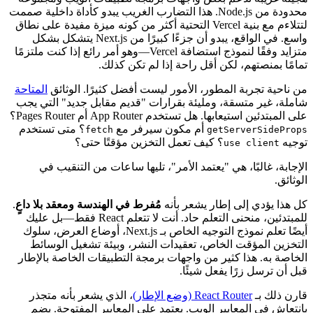
ثم هناك قصة
الوسيط (middleware)
. تعمل الوسائط في بيئة تشغيل
هجينة غريبة تدعم بعض واجهات برمجة تطبيقات الويب ومجموعة
محدودة من Node.js. هذا التضارب الغريب يبدو كأداة داخلية صممت
لتتلاءم مع بنية Vercel التحتية أكثر من كونه ميزة مفيدة على نطاق
واسع. في الواقع، يبدو أن جزءًا كبيرًا من Next.js يتشكل بشكل
متزايد وفقًا لنموذج استضافة Vercel—وهو أمر رائع إذا كنت ملتزمًا
تمامًا بمنصتهم، لكن أقل راحة إذا لم تكن كذلك.
من ناحية تجربة المطور، الأمور ليست أفضل كثيرًا. الوثائق
المتاحة
شاملة، غير متسقة، ومليئة بقرارات "قديم مقابل جديد" التي يجب
على المبتدئين استيعابها. هل تستخدم App Router أم Pages Router؟
أم مكون سيرفر مع
؟ متى تستخدم
fetch
getServerSideProps
توجيه
؟ كيف تعمل التخزين مؤقتًا حتى؟
use client
الإجابة، غالبًا، هي "يعتمد الأمر"، تليها ساعات من التنقيب في
الوثائق.
كل هذا يؤدي إلى إطار يشعر بأنه
مُفرط في الهندسة ومعقد بلا داعٍ
.
للمبتدئين، منحنى التعلم حاد. أنت لا تتعلم React فقط—بل عليك
أيضًا تعلم نموذج التوجيه الخاص بـ Next.js، أوضاع العرض، سلوك
التخزين المؤقت الخاص، تعقيدات النشر، وبيئة تشغيل الوسائط
الخاصة به. هذا كثير من واجهات برمجة التطبيقات الخاصة بالإطار
قبل أن ترسل زرًا يفعل شيئًا.