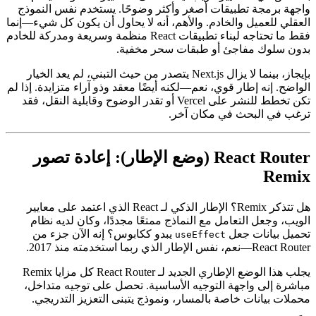
قارن ذلك بـ
React Router (وضع الإطار)
، الذي يشعر بأنه متجذر
بانتعاش في المعايير الويب. يعتمد على المعايير المفتوحة. يضم
واجهة برمجة تطبيقات أصغر وأكثر وضوحًا. يستخدم نفس النموذج
العقلي للعميل والخادم. والأهم، أنه لا يحاول أن يكون كل شيء—إنما
فقط ما تحتاجه لبناء تطبيقات React منظمة وسريعة ومدركة للخادم
بدون سلوك مفاجئ أو طبقات سحر مخفية.
بإيجاز، بينما لا يزال Next.js يتصدر من حيث التبني، لم يعد الخيار
الواضح. إنه إطار قوي، نعم—لكنه أيضًا معقد وذو آراء متزايدة. إذا لم
تكن تخطط للنشر على Vercel أو تقدر الوضوح وقابلية النقل، فقد
ترغب في البحث في مكان آخر.
React Router (وضع الإطار): إعادة تصور
Remix
هل تتذكر Remix؟ الإطار الذكي لـ React الذي اعتمد على معايير
الويب، وجعل التعامل مع النماذج ممتعًا مجددًا، وكان لديه نظام
تحميل بيانات جعل
يبدو ككابوس؟ إنه الآن جزء من
useEffect
React Router—نعم، نفس الإطار الذي ربما استخدمته منذ 2017.
يجلب هذا الوضع الإطاري الجديد لـ React Router كل مزايا Remix