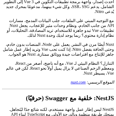
Nuxt بالنسبة لـ Vue كما هو Next بالنسبة لـ React. يجلب Nuxt 3،
أحدث إصدار، واجهة برمجة تطبيقات التكوين في Vue 3 إلى التطوير
الشامل. يدعم SSR، SSG، وكل شيء بينهما، مدعومًا بمحرك جديد
يُدعى Nitro.
مع التوجيه المبني على الملفات، جلب البيانات المدمج، مسارات
API من جانب الخادم، ونظام وحدات مثير للإعجاب، يجعل Nuxt
تطبيقات Vue تبدو جاهزة للاستخدام. تريد المصادقة، التحليلات، أو
نظام إدارة محتوى؟ ربما يوجد لديك وحدة Nuxt لذلك.
Nuxt أيضًا مرن في النشر. يعمل على Node، المنصات بدون خادم،
وحتى الحافة بفضل Nitro. إذا كنت تحب Vue وتريد إطار عمل شامل
جاهز للإنتاج مع افتراضات جيدة ووثائق ممتازة، Nuxt هو الجواب.
التنازل؟ النظام البيئي لـ Vue، مع أنه ناضج، أصغر من React،
ومعظم الزخم الصناعي لا يزال يميل أولاً نحو React. لكن في عالم
Vue، يسيطر Nuxt.
الموقع الرسمي:
nuxt.com
NestJS: خلفية مع Swagger (حرفيًا)