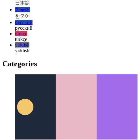
magyar
italiano
italiano
日本語
日本語
한국어
한국어
русский
русский
türkçe
türkçe
yiddish
yiddish
Categories