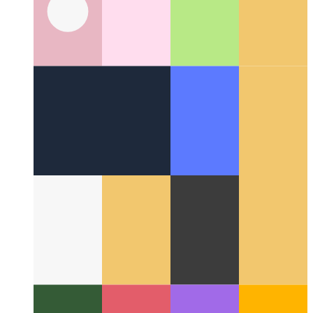
אַרום די וועב