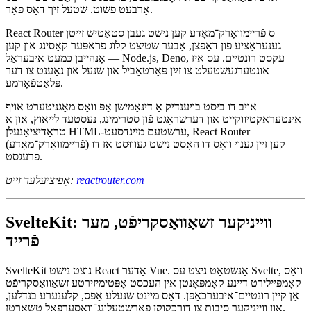
גימנאַסטיק, דרוקט מען אַ לאָדער־פֿונקציע אויף דיין רוטע. אַזאַ פֿונקציע
לאַופֿט אויף סערווירער, פֿעטשט דאַטאַ און שפּרײַכט אויס דיין
קאָמפּאָנט. דריקט מען אַ פֿאָרם? נאָר נוצן דעם טאַקע
<form>
עלעמענט. דער באַליבטער וואַקסן װייסט וויאזוי צו האַנדלען דאָס. און
אויב זשאַוואַסקריפֿט איז אָפּגעזעצט, ברעכסט דײַן אַפּ נישט — עס
אַרבעט פשוט. שטעל זיך דאָס פאַר.
React Router ס פֿריימװאָרק־מאָדע קען נישט געבן סטאַטיש זייטן
גענעראַציע פֿון דאָפצן, אָבער שטיצט קלוג פראפּער קאַסינג און קען
אָנהייבן כּמעט איבעראַל — Node.js, Deno, עקסט רונטיים. עס איז
אונטערגעשטעלט צו זײַן פּאָרטאַביל און שנעל און נאָענט צו דער
פּלאַטפֿאָרמע.
אויב דו ביסט בויענדיק אַ דינאַמישן אַפּ וואָס מאַגניטערט אויף
אינטעראַקטיווקייט און דערשראָגט פֿון סטרימינג, נעסטעד לייאַוץ, און אַ
טראַדיציאָנעלן HTML-ערשטעם מיינדסעט, React Router
(פֿריימװאָרק־מאָדע) קען זײַן גענוי וואָס דו האָסט נישט געוווּסט אַז דו
פֿרעגסט.
reactrouter.com
אָפיציעלער זייַט:
SvelteKit: ווייניקער זשאַוואַסקריפֿט, מער
פֿרייד