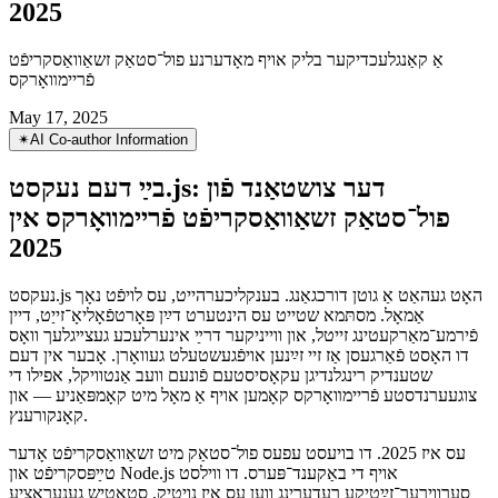
בײַ דעם נעקסט.js: דער צושטאַנד פֿון
פול־סטאַק זשאַוואַסקריפֿט פֿריימװאָרקס אין
2025
אַ קאַנגלעכדיקער בליק אויף מאָדערנע פול־סטאַק זשאַוואַסקריפֿט
פֿריימװאָרקס
May 17, 2025
✴︎
AI Co-author Information
בײַ דעם נעקסט.js: דער צושטאַנד פֿון
פול־סטאַק זשאַוואַסקריפֿט פֿריימװאָרקס אין
2025
נעקסט.js האָט געהאַט אַ גוטן דורכגאַנג. בענקליכערהייט, עס לויפֿט נאָך
אַמאָל. מסתּמא שטייט עס הינטערט דײַן פּאָרטפֿאָליאָ־זייַט, דיין
פֿירמע־מאַרקעטינג זייטל, און ווייניקער דרײַ אינערלעכע געצײגלעך וואָס
דו האָסט פֿאַרגעסן אַז זיי זײַנען אויפֿגעשטעלט געוואָרן. אָבער אין דעם
שטענדיק רינגלנדיגן עקאָסיסטעם פֿונעם וועב אַנטוויקל, אפילו די
צוגעערנדסטע פֿריימװאָרקס קאָמען אויף אַ מאָל מיט קאָמפּאַניע — און