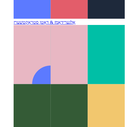
אַלגערידאַמז & דאַטן סטראַקטשערז