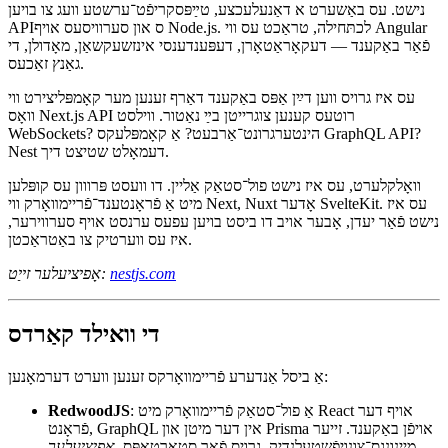
NestJS: אַ באַקענד מיט סוואַגר (ווערטלעך)
NestJS איז נישט אַן UI פֿריימװאָרק, אָבער עס איז צו פּאָפּולער צו זען
נישט. עס באַשערט א דאַנעלעכצע, טײַפּסקריפֿט־ערשטע וועג צו בויען
APIס און סערוויסעס אויף Node.js. לכתּחילה, טראַכט עס ווי Angular
פֿאַר באַקענד — דעקאָראַטאָרן, דעפּענדענסי אינזשעקשאַן, מאָדולן, די
גאַנץ זאַכעס.
עס איז גרויס ווען דײַן אַפּס באַקענד דאַרף זענען מער קאָמפּליצירט ווי
וואָס Next.js API רוטעס קענען צוגרייטן בײַ נאַטור. ווילסט
WebSockets? הינטערגרונט־אַרבעט? אַ קאָמפּלעקס GraphQL API?
Nest דעמאָלט שטיצט דיך.
וואָלקלערט, עס איז נישט פול־סטאַק אַליין. דו וועסט פּרווון עס קופּלען
מיט אַ פֿראָנטענד־פֿריימװאָרק ווי Next, Nuxt אָדער SvelteKit. עס איז
נישט פֿאַר יעדן, אָבער אויב דו ביסט בויען עפעס ערנסט אויף סערווירער,
איז עס ווערטיק צו באַטראַכטן.
nestjs.com
אָפיציעלער זייַט:
די וואילד קאַרדס