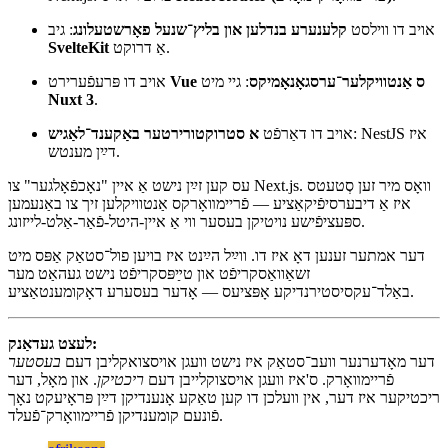
גייט נישט אויף קיין אָרט. אָבער אַנטוויקלער גרייט זיך מער ווײַטער צו
סאָרן פֿאַר אַנדערע אָפּציעס לויט זייערע נויטיקן:
אויב דו ווילסט עפּעס
פּשוטער און מער סטאַנדאַרד־באזירט
ווי
.
React Router (פֿריימװאָרק־מאָדע)
Next.js: פּרוביר אויס
אויב דו ווילסט
קלענערע בנדלען און בליץ־שנעל פאָרשטעלונג
: גיב
אַ דרוקט.
SvelteKit
Vue ס אַנטוויקלער־ערסגאָנאָמיקס
: גיי מיט
אויב דו פּרעפֿערירט
Nuxt 3
.
: NestJS איז
אויב דו דאַרפֿט
א סטרוקטורירטער באַקענד־לאַגיש
דײַן מענטש.
עס קען זײַן נישט אַ איין "נאָכפֿאָלגער" צו Next.js. וואָס מיר זען סְטעטס
איז אַ דיבערסיפֿיקאַציע — פֿריימװאָרקס אַנטוויקלען זיך צו באַנעמען
ספּעציפֿישע נויטיקן בעסער ווי אַ איין-היטל-פֿאַר-אַלט-לייזונג.
דער אמתער זענען דאָ איז דו. ווײַל הײַנט איז בויען פול־סטאַק אַפּס מיט
זשאַוואַסקריפֿט און טײַפּסקריפֿט נישט געהאַט מער
באַלד־עקסיסטירנדיקע אָפּציעס — אָדער בעסערע דאָקומענטאַציע.
לעצט געדאַנק:
דער מאָדערנער וועב־סטאַק איז נישט וועגן אויסצואקליבן דעם
בעסטער