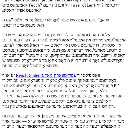
פֿון אַן אַנטוויקלער־עספּעקט, זינען נישט פיל בעסער. די
דאַקיומענטאַציע
איז גרויס, אָנווענדלעך, און פול מיט "אַלט פֿאַרנעם נייַ" באַשלוסים וואָס
אָנהײבער מוזן פארטיין אין זייערע זכּרונות. זאָלסטו נוצן דעם App Router
אָדער אַ סערווירער
אָדער Pages Router?
getServerSideProps
דירעקטיוו? ווי
? ווײַל ווען נוץ דעם
קאָמפּאָנט מיט
fetch
use client
אַרבעט אפילו קאַסינג?
די ענטפֿער איז אָפֿט "עס הängט אָן," נאָכגעזאָגט מיט שעה פֿון
דאָקומענטאַציע דורכזוכן.
אַלעס דאָס צוזאַמען רעזולטירט אין אַ פֿריימװאָרק וואָס פֿילט זיך
איבער־ענזשינירירט און איבער־קאָמפּליצירט
. פֿאַר נײַע, דער לעערנקרום
איז שטאַרק. דו לערנסט נישט נאר ריאַקט — דו דאַרפֿסט אויך לערנען
נעקסט.js ס רוטינג־מאָדעל, איר רעדערינג־מאָדעס, איר פּאַטענטירטע
קאַסינג־ווײַזונג, איר דעפּלװמענט־גערומקייטן, און איר מיטל־ווער רונטיים.
דאָס איז אַ סך פֿריימװאָרק־ספּעציפֿיש API־פאָרשטעלונג נאָך איידער דו
שיפּסט אַ קנעפּל וואָס טוט עפעס.
, וואָס פֿילט זיך
React Router (פֿריימװאָרק־מאָדע)
זע אויף
באַקוועמער־געזעצלעך אינעם פּלאַטפֿאָרמע־פֿונדאַמענט. עס וויל די
וועב־סטאַנדאַרטן, האט אַ קלענערע און מער פֿאַרשטענדלעכע API־
פֿלאַך, און ניצט די זעלבע מענטאַלער מאָדעל פֿאַר קליענט און
סערווירער. און וויכטיק, עס פּרובירט נישט להיות אלעס — נאָר וואָס דו
דאַרפֿסט צו בויען גוט-אַנטוויקלטע, שנעלע, סערווירער־באקאַנט