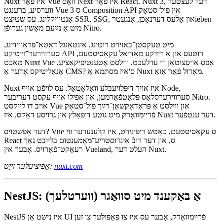
Nuxt 3: דער Vue אַפּאַפּאָפּשטעלער
Nuxt איז פֿאַר Vue וואָס Next איז פֿאַר React. Nuxt 3, דער לעצטער
ווערסיע, ברענגט Vue 3 ס Composition API אין פול־סטאַק
אַנטוויקלונג. עס שטיצט SSR, SSG, און אַלעס דערנאָכן, אָנגעטרieben
מיט אַ נײַעם מאַשין גערופֿן Nitro.
מיט טעקסטן־באזירט רוטינג, אינטאַנגל דאַטאַ־פּראַווידינג,
סערווירער־זייטיקע API רוטעס און אַ ריזיקע מאָדיאַל עקאָסיסטעם,
מאכט Nuxt Vue אַפּס אויסצוטאָן ווי ערלעכט. ווילסט אָטענטיפֿיקאַציע,
אַנאַליטיקס אָדער אַ CMS? ס'איז מסתּמא אַ Nuxt מאָדול פֿאַר אַזאַ.
Nuxt איז אויך דיפּלויעבלע וואָלאַטאַל. עס לויפֿט אויף Node,
סערווירערסלאַס פּלאַטפֿאָרמען, און אפילו אויף עקסט דעריבער Nitro.
אויב דו לייקסט Vue און ווילסט אַ פּראַדאַקשאַן־רײַך פול־סטאַק
פֿריימװאָרק מיט גוטע דיפאָלץ און גרויסע דאָקס, איז Nuxt דער ענטפֿער.
דער אָפּשטויס? Vue ס עקאָסיסטעם, כאָטש ריפינירט, איז קלענערער ווי
React ס, און דער רובֿ אינדוסטריע־מאָמענטום בלײַבט נאָך
רעאַקט־פֿאַרויס. אָבער אין Vueland, העלט דער Nuxt.
nuxt.com
אָפיציעלער זייַט: