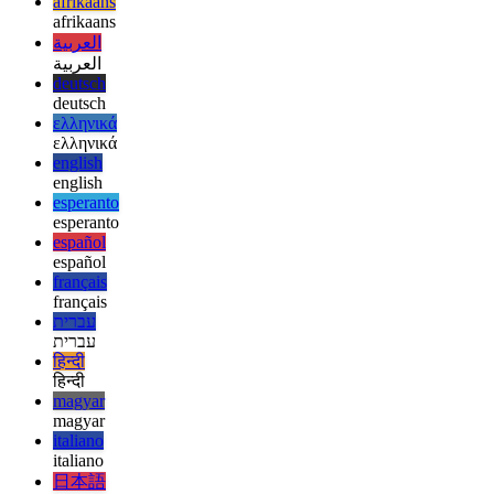
פֿריימװאָרק. ס'איז וועגן אויסצוקלייבן דעם
ריכטיקן
. און מאָל, דער
ריכטיקער איז דער, אין וועלכן דו קען טאַקע אָנענדיקן דײַן פּראָיעקט נאָך
פֿונעם קומענדיקן פֿריימװאָרק־פֿעלד.
afrikaans
afrikaans
العربية
العربية
deutsch
deutsch
ελληνικά
ελληνικά
english
english
esperanto
esperanto
español
español
français
français
עברית
עברית
हिन्दी
हिन्दी
magyar