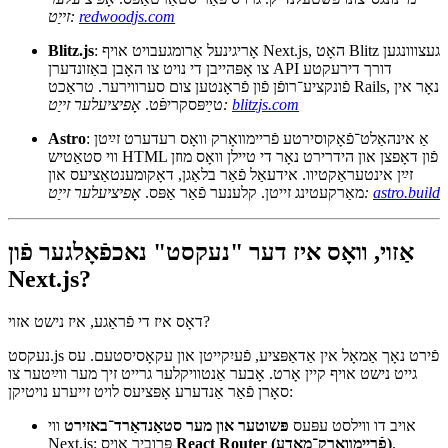
אַ ביסל אַנדערע פֿריימװאָרקס זענען ווערט דערמאָנען:
: אַ פול־סטאַק פֿריימװאָרק מיט React אויף דער
RedwoodJS
פֿראָנט, GraphQL אין דער מיטן און Prisma אויפֿן באַקענד. זייער
מיינונגס־צונויפֿשטעלנדיק. גרויס פֿאַר סטאַרטאַפּס.
אָפיציעלער
redwoodjs.com
זייַט:
: אָריגינעל אַרומגעבויט אויף Next.js, האָט Blitz געצווונגען
Blitz.js
צו אָפּהייבן די נויט צו האָבן באַזונדערן API דורך דירעקטע
פֿונקציע־רופֿן פֿון פֿראָנטען צום סערווירער. טראַכט Rails, נאָר אין
blitzjs.com
אָפיציעלער זייַט:
טײַפּסקריפּֿט.
: אַ אינהאַלט־פֿאָקוסירטע פֿריימװאָרק וואָס רעדערט זײַטן
Astro
ווי סטאַטיש HTML פֿון דאָפצן און הידרירט נאָר די טיילן וואָס מוזן
זײַן אינטעראַקטיוו. אידעאַל פֿאַר בלאַגן, דאָקומענטאַציעס און
astro.build
אָפיציעלער זייַט:
מאַרקעטינג זייטן. קלענער פֿאַר אַפּס.
אַזוי, װאָס איז דער "נעקסט" נאכפֿאָלגער פֿון
Next.js?
דאָס איז די פֿראַגע, איז נישט אזױ?
נעקסט.js פֿירט נאָך אַמאָל אין אַדאַפּציע, פֿעיִקייטן און עקאָסיסטעם. עס