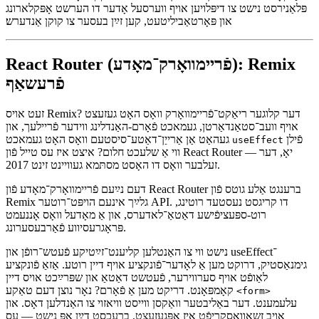
ריאַקט־אַפּס אָן איבערראַשונג אָדער פאַרבאָרגענע מאַגישאַק נאָך.
אין קורץ, בעוד נעקסט.js איז נאָך דער לײַד אין אַדאַפּציע, איז עס נישט
מער די קלאָרע ברירה. עס איז אַ שטאַרק פֿריימװאָרק, יאָ — אָבער אויך
אַ קאָמפּליצירטער און מער און מער מיינונגס־יקקספּאָוזירטער. אויב דו
פּלאַנירסט נישט צו דיפּלויען אויף ווערסעל אָדער דו הערשט אָפּקלארונג
און פּאָרטאַביליטעט, קען זײַן בעסער צו קוקן אַנדערש׃
React Router (פֿריימװאָרק־מאָדע): Remix
פֿרעשאַף
זעט אויס Remix? דער קלוגער ריאַקט־פֿריימװאָרק וואָס האָט געזעצט
אויף וועב־סטאַנדאַרטן, געמאכט פֿאָרם-האַנדלינג ווידער פֿריילעך, און
פֿילן
געהאַט אַן אַרייַן־דאַטע־סיסטעם וואָס האָט געמאכט
useEffect
ווי אַ שלעכט חלום? איצט איז עס טייל פֿון React Router — יאָ, דער
זעלבער וואָס דו האָסט מסתּמא געוויינט זינט 2017.
דעם נײַעם פֿריימװאָרק־מאָדע פֿון React Router ברענגט אַלע גוטס פֿון
Remix גלײַך אינעם הויפּט־רוטער API. דו קריגסט נעסטעד רוטינג,
רוט-ספּעציפֿישע דאַטאַ־לאדערס, און אַ מאָדעל וואָס אָננעמט
פּראָגרעסיווע פֿאַרבעסערונג.
נישט ווי צו האַנטלען קליענט־זײַטיקע פֿעטש־רופֿן און useEffect־