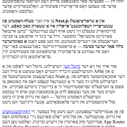
אָבער מאָל איז אַ שווייצער אַרמיי מעסער אַ גאַנץ אומ-באַקוועמיקער וועג
צו שלאָגן ברויט.
טראָץ זײַן פּאָפּולאַריטעט, איז נעקסט.js געוואָרן מער און מער שווער צו
חוזה זײַן — ספּעציעל פֿאַר מאַנשאַפֿט אַרויס דעם ווערסעל עקאָסיסטעם
אָדער פֿון טעמען וואָס פּריאָריטירן פּשוטקייט, האַלטבאַרקייט אָדער
זעלבסט–האָסטינג.
צו איין זאַך:
סעלף-האָסטינג פון Next.js אין אַ טראדיציאָנעלן
ענטערפּרייז דעפּלװמענט־פּייפּליין איז אַ שטאַרק כאב כאפֿע.
דער
פֿריימװאָרק שטעלט זיך נישט אויף דעם געוויינטלעך "בויען איינמאָל
פאַרבײַטן איבעראַל" מוסטער. ווײַל ער בינד די אויסגאַנג צו סביבה
וועריאַבעלס און רונטיים־סעטינגס, מוז מען אָפט האָבן
אַ באַזונדערער
בילד פאַר יעדער סביבה
— אַ פראַסטרירנדיקער באַגרענעצונג פֿאַר יעדן
וואָס איז געוווינט צו פראָמיטירן אַרטיפאַקטן פֿון סטעידזשינג קיין
פּראַדאַקשאַן מיט זיכערקייט.
אַזוי אויך איז דאָ דער
מיטל־ווער
דערציילונג. מיטל־ווער לאַופֿט אין אַ
ווונדערלעכע היבריד רונטיים וואָס שטיצט אַ טייל וועב APIס און אַ
באַגרענעצטן אונטערשטעל פון Node.js. דער אומבאַקוועמער מאַדזש פון
דערציילונג פֿילט זיך מער ווי אַ ינטערנאַל קנעפֿט וואָס איז באשאפן צו
פּאַסן צו ווערסעל'ס ינפראַסטרוקטור ווי אַ ברייטניץ־נויטיקע פֿעיִקייט. אין
סובסטאַנץ זעט אויס ווי נעקסט.js ווערט מער און מער געשאַפֿן לויט
ווערסעל'ס האָסטינג מודעל — וואָס איז גרויס אויב דו ביסט
פול־אינוועסטירט אין זייער פּלאַטפֿאָרמע, אָבער ווייניקער ווען נישט.