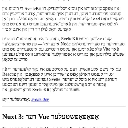
SvelteKit נוצט נישט React אָדער Vue. אַנשטאָט ניצט עס Svelte, וואָס
קאָמפּיילירט דײַנע קאָמפּאָנטן אין העכסט אָפּטימיזירטע זשאַוואַסקריפֿט
אָן קיין רונטיים־איבערכאַפּן. דאָס מיינט שנעלע אַפּס, קלענערע בנדלען,
און ווייניקער סיבות צו דורכקוקן פאָרשטעלונג־וואַסערפאַל טשאַרטן.
די רוטינג אין SvelteKit איז טעקסטן־באזירט און גיכ־אויסלייקנדיק. דו
קענסט פּרירענדער זײַטן, רעדערן אויף סערווירער, אָדער צוריקגיין צום
פֿונקציע וואָס
קליענט ווען נויטיק. דאַטאַ ווערט אָנגעפֿילט דורך אַן
load
לאַופֿט אויף סערווירער, און פֿאָרם־איבערגעבן ווערט געהאַנדלט מיט
אַקציעס וואָס פֿילן זיך ריין און אינטואַטיוו.
דאַנק צו איר אַדאַפּטער־סיסטעם, SvelteKit קען דיפּלויען כּמעט
איבעראַל — פון טראַדיציאָנעלער Node סערווירער ביז סערווירערסלאַס
פּלאַטפֿאָרמען און עקסט רונטיים. עס אינטעגרירט גוט מיט Vite פֿאַר
שנעלע בילדונגען און באַריט אַ אַנטוויקלער־ערפֿאַרונג וואָס פילע געפינען
פריש צו שלאָגן.
עס איז נישט אַלע זונשיין. דעם עקאָסיסטעם איז נאָך קלענערער ווי פֿון
React׳ס. דו קענסט דאַרפֿן אָפֿט צו שרײַבן אייגן קאָמפּאָנטן, און צו
געפֿינען דעוועלאָפּערס מיט Svelte דערפֿאַרונג איז א ביסל שווערער.
אָבער אויב פאָרשטעלונג און מינימאַליזם זענען דײַנע העכסטע
פּריאָריטעטן, איז SvelteKit שווער צו פורלאָזן.
svelte.dev
אָפיציעלער זייַט: