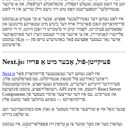
קאָנקורענץ.
עס איז 2025. דו בויעסט עפעס פול־סטאַק מיט זשאַוואַסקריפֿט אָדער
טײַפּסקריפֿט און Node.js אויף די באַקענד־פּערס. דו ווילסט
סערווירער־זײַטיקע רעדערינג ווען עס איז נויטיק, סטאַטיש גענעראַציע
ווען סײַ האָט סענס, שנעלע דעפּלויג, סקאַלאַבלע דערפֿאָלג, און אַ שיינער
אַנטוויקלער־יקספּעריענס וואָס טוט דיך נישט ווילן שרייען אין די לופט.
נעקסט.js איז לאַנג געווען דער נאַטירלעכער אָפּציע, אָבער אַ סך אַנערע
פֿריימװאָרקס האָבן פֿאַרטייל אויף דער בינדע מיט שטאַרקע מיינונגען און
שפּאַסיקע פֿעיִקייטן. לאָמיר קוקן ווי ס'שטייט די זאַכן הײַנט, ווי די הויפּט
פּליײַערז קאָנקורירן, און צי איינער פון זיי קענסט ווערן דער פאַרמאָגקער
פֿון נעקסט.js — אָדער נאָר בעסער אָפּציעס פֿאַר באַזונדערע טייפּן פֿון
פּראָיעקטן.
Next.js: פֿעיִקייטן-פֿול, אָבער מיט אַ פּרײַז
איז לאַנג געווען דער געגאַנגענער פֿריימװאָרק פֿאַר
Next.js
ריאַקט־באזירטע פול־סטאַק אַנטוויקלונג. עס פֿאַרפלעקט אַלץ:
סערווירער־זײַטיקע רעדערינג, סטאַטיש גענעראַציע, אינקרעמענטעלן
רעוואַלידאַציע, עקסט פֿונקציעס, API רוטעס, און איצט React Server
Components און סטרימינג. עס איז דער שווייצער אַרמיי מעסער פֿון
פֿריימװאָרקס — טאַקע טויגלעך פֿאַר כמעט אַלץ.