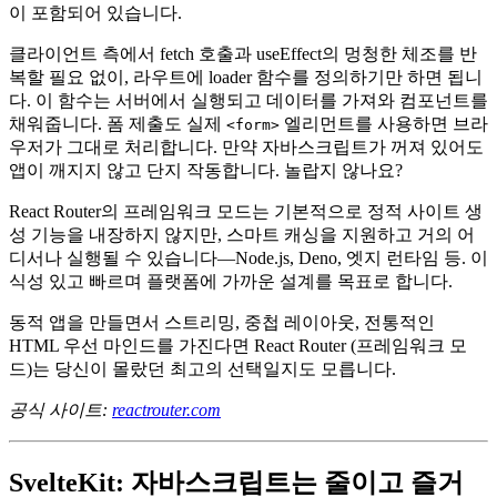
React Router의 이 새로운 프레임워크 모드는 Remix가 가진 모
든 훌륭함을 라우터 API 핵심에 바로 제공해줍니다. 중첩 라우
팅, 라우트별 데이터 로딩 기능, 점진적 향상을 포용하는 모델
이 포함되어 있습니다.
클라이언트 측에서 fetch 호출과 useEffect의 멍청한 체조를 반
복할 필요 없이, 라우트에 loader 함수를 정의하기만 하면 됩니
다. 이 함수는 서버에서 실행되고 데이터를 가져와 컴포넌트를
채워줍니다. 폼 제출도 실제
엘리먼트를 사용하면 브라
<form>
우저가 그대로 처리합니다. 만약 자바스크립트가 꺼져 있어도
앱이 깨지지 않고 단지 작동합니다. 놀랍지 않나요?
React Router의 프레임워크 모드는 기본적으로 정적 사이트 생
성 기능을 내장하지 않지만, 스마트 캐싱을 지원하고 거의 어
디서나 실행될 수 있습니다—Node.js, Deno, 엣지 런타임 등. 이
식성 있고 빠르며 플랫폼에 가까운 설계를 목표로 합니다.
동적 앱을 만들면서 스트리밍, 중첩 레이아웃, 전통적인
HTML 우선 마인드를 가진다면 React Router (프레임워크 모
드)는 당신이 몰랐던 최고의 선택일지도 모릅니다.
공식 사이트:
reactrouter.com