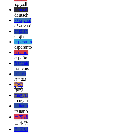
afrikaans
afrikaans
العربية
العربية
deutsch
deutsch
ελληνικά
ελληνικά
english
english
esperanto
esperanto
español
español
français
français
עברית
עברית
हिन्दी
हिन्दी
magyar
magyar
italiano
italiano