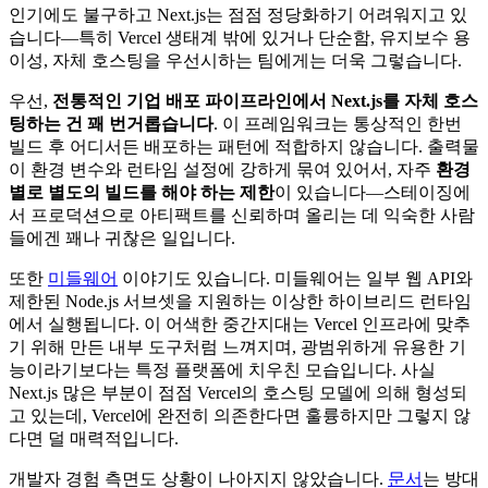
하지만 때로는 만능 도구가 빵을 자르기에 가장 편한 도구는
아닙니다.
인기에도 불구하고 Next.js는 점점 정당화하기 어려워지고 있
습니다—특히 Vercel 생태계 밖에 있거나 단순함, 유지보수 용
이성, 자체 호스팅을 우선시하는 팀에게는 더욱 그렇습니다.
우선,
전통적인 기업 배포 파이프라인에서 Next.js를 자체 호스
팅하는 건 꽤 번거롭습니다
. 이 프레임워크는 통상적인 한번
빌드 후 어디서든 배포하는 패턴에 적합하지 않습니다. 출력물
이 환경 변수와 런타임 설정에 강하게 묶여 있어서, 자주
환경
별로 별도의 빌드를 해야 하는 제한
이 있습니다—스테이징에
서 프로덕션으로 아티팩트를 신뢰하며 올리는 데 익숙한 사람
들에겐 꽤나 귀찮은 일입니다.
또한
미들웨어
이야기도 있습니다. 미들웨어는 일부 웹 API와
제한된 Node.js 서브셋을 지원하는 이상한 하이브리드 런타임
에서 실행됩니다. 이 어색한 중간지대는 Vercel 인프라에 맞추
기 위해 만든 내부 도구처럼 느껴지며, 광범위하게 유용한 기
능이라기보다는 특정 플랫폼에 치우친 모습입니다. 사실
Next.js 많은 부분이 점점 Vercel의 호스팅 모델에 의해 형성되