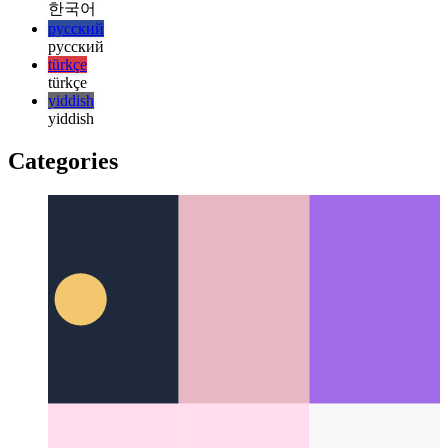
日本語
日本語
한국어
한국어
русский
русский
türkçe
türkçe
yiddish
yiddish
Categories