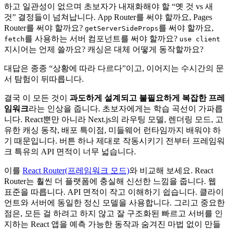
고 있는데, Vercel에 완전히 의존한다면 훌륭하지만 그렇지 않
다면 덜 매력적입니다.
개발자 경험 측면도 상황이 나아지지 않았습니다.
문서
는 방대
하고 일관성이 없으며 초보자가 내재화해야 할 “옛 것 vs 새
것” 결정들이 넘쳐납니다. App Router를 써야 할까요, Pages
Router를 써야 할까요?
를 써야 할까요,
getServerSideProps
를 사용하는 서버 컴포넌트를 써야 할까요?
fetch
use client
지시어는 언제 쓸까요? 캐싱은 대체 어떻게 동작할까요?
대답은 종종 “상황에 따라 다르다”이고, 이어지는 수시간의 문
서 탐험이 뒤따릅니다.
결국 이 모든 것이
과도하게 설계되고 불필요하게 복잡한 프레
임워크
라는 인상을 줍니다. 초보자에게는 학습 곡선이 가파릅
니다. React뿐만 아니라 Next.js의 라우팅 모델, 렌더링 모드, 고
유한 캐싱 동작, 배포 특이점, 미들웨어 런타임까지 배워야 하
기 때문입니다. 버튼 하나 제대로 작동시키기 전부터 프레임워
크 특유의 API 면적이 너무 넓습니다.
이를
React Router(프레임워크 모드)
와 비교해 보세요. React
Router는 훨씬 더 플랫폼에 충실해 신선한 느낌을 줍니다. 웹
표준을 따릅니다. API 면적이 작고 이해하기 쉽습니다. 클라이