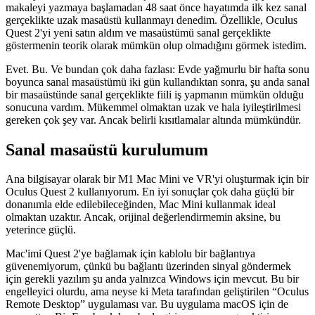
Bu doğru
Bunu yazarken, zihnimin dönüştürücü bir sürecinden geçiyorum. Bu
makaleyi yazmaya başlamadan 48 saat önce hayatımda ilk kez sanal
gerçeklikte uzak masaüstü kullanmayı denedim. Özellikle, Oculus
Quest 2'yi yeni satın aldım ve masaüstümü sanal gerçeklikte
göstermenin teorik olarak mümkün olup olmadığını görmek istedim.
Evet. Bu. Ve bundan çok daha fazlası: Evde yağmurlu bir hafta sonu
boyunca sanal masaüstümü iki gün kullandıktan sonra, şu anda sanal
bir masaüstünde sanal gerçeklikte fiili iş yapmanın mümkün olduğu
sonucuna vardım. Mükemmel olmaktan uzak ve hala iyileştirilmesi
gereken çok şey var. Ancak belirli kısıtlamalar altında mümkündür.
Sanal masaüstü kurulumum
Ana bilgisayar olarak bir M1 Mac Mini ve VR'yi oluşturmak için bir
Oculus Quest 2 kullanıyorum. En iyi sonuçlar çok daha güçlü bir
donanımla elde edilebileceğinden, Mac Mini kullanmak ideal
olmaktan uzaktır. Ancak, orijinal değerlendirmemin aksine, bu
yeterince güçlü.
Mac'imi Quest 2'ye bağlamak için kablolu bir bağlantıya
güvenemiyorum, çünkü bu bağlantı üzerinden sinyal göndermek