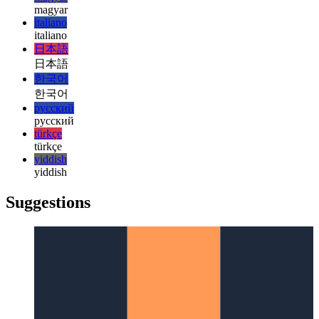
עברית
हिन्दी
हिन्दी
magyar
magyar
italiano
italiano
日本語
日本語
한국어
한국어
русский
русский
türkçe
türkçe
yiddish
yiddish
Suggestions