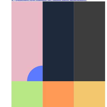
Bir blog yazısı sayfasının UX vaka çalışması
Bu web
uygulaması için makale sayfasını nasıl tasarladım?