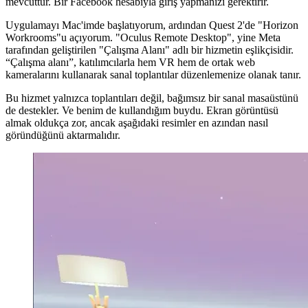
için gerekli yazılım şu anda yalnızca Windows için mevcut. Bu bir
engelleyici olurdu, ama neyse ki Meta tarafından geliştirilen “Oculus
Remote Desktop” uygulaması var. Bu uygulama macOS için de
mevcuttur. Bir Facebook hesabıyla giriş yapmanızı gerektirir.
Uygulamayı Mac'imde başlatıyorum, ardından Quest 2'de "Horizon
Workrooms"u açıyorum. "Oculus Remote Desktop", yine Meta
tarafından geliştirilen "Çalışma Alanı" adlı bir hizmetin eşlikçisidir.
“Çalışma alanı”, katılımcılarla hem VR hem de ortak web
kameralarını kullanarak sanal toplantılar düzenlemenize olanak tanır.
Bu hizmet yalnızca toplantıları değil, bağımsız bir sanal masaüstünü
de destekler. Ve benim de kullandığım buydu. Ekran görüntüsü
almak oldukça zor, ancak aşağıdaki resimler en azından nasıl
göründüğünü aktarmalıdır.