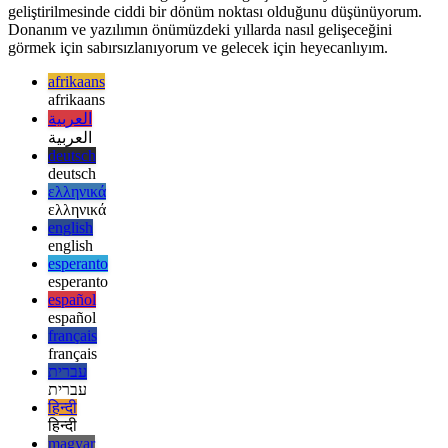
ancak sanal bir masaüstünün önünde bir saatten fazla oturmak ve
sadece çalışmak artık bir rüya değil.
Bunun VR ve Meta'nın gerçek sanal gerçeklik vizyonunun
geliştirilmesinde ciddi bir dönüm noktası olduğunu düşünüyorum.
Donanım ve yazılımın önümüzdeki yıllarda nasıl gelişeceğini
görmek için sabırsızlanıyorum ve gelecek için heyecanlıyım.
afrikaans
afrikaans
العربية
العربية
deutsch
deutsch
ελληνικά
ελληνικά
english
english
esperanto
esperanto
español
español
français
français
עברית