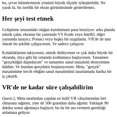
kontrolörlere güvenmeniz gerekmediği anlamına gelir.
"Oculus Uzak Masaüstü", gerçek masanızın bir bölümünü (klavye
ve fare ile) göstermek için Quest 2'nin dış kameralarını da kullanır;
bu, çevre birimlerinizin yönünü büyük ölçüde iyileştirebilir. Ne
yazık ki, bu özellik bir ekran görüntüsünde gösterilemez.
Her şeyi test etmek
Geliştirme sırasındaki olağan kurulumum şuna benziyor: arka planda
müzik çalar, ekranın bir yarısında VS Kodu veya IntelliJ, diğer
yarısında tarayıcı, Postacı veya başka bir uygulama. VR'de de tam
olarak bu şekilde çalışıyorum. Ve sadece çalışıyor.
Kulaklıklarımı takıyorum, müzik dinliyorum ve çok daha büyük bir
ekranda, rüya gibi bir ortamda kodlamaya başlıyorum. Tamamen
"gerçekliğin dışındayım" ve tamamen sanal masaüstü deneyimine
daldım. Ve bundan gerçekten hoşlanıyorum. Meta, "gerçek"
masaüstüme tercih ettiğim sanal masaüstünü tasarlamada harika bir
iş çıkardı.
VR'de ne kadar süre çalışabilirim
Quest 2, Meta tarafından yapılan en hafif VR cihazlarından biri