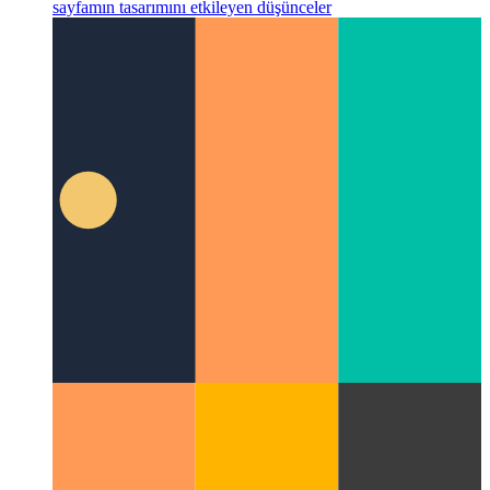
Bir portföy sayfasının UX vaka çalışması
Kişisel portföy
sayfamın tasarımını etkileyen düşünceler