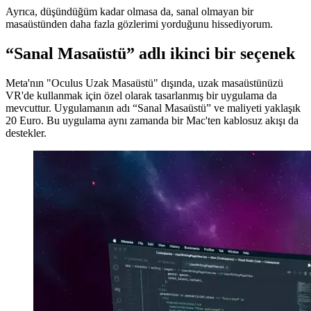
olmasına rağmen, yine de 500 gramdan daha ağırdır. Yaklaşık 90
dakika sonra ağrımaya başlıyor, bu da bir ara vermem gerektiği
anlamına geliyor.
Ayrıca, düşündüğüm kadar olmasa da, sanal olmayan bir
masaüstünden daha fazla gözlerimi yorduğunu hissediyorum.
“Sanal Masaüstü” adlı ikinci bir seçenek
Meta'nın "Oculus Uzak Masaüstü" dışında, uzak masaüstünüzü
VR'de kullanmak için özel olarak tasarlanmış bir uygulama da
mevcuttur. Uygulamanın adı “Sanal Masaüstü” ve maliyeti yaklaşık
20 Euro. Bu uygulama aynı zamanda bir Mac'ten kablosuz akışı da
destekler.