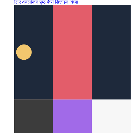
एक सिंहावलोकन पृष्ठ का UX केस स्टडी
मैंने सभी पोस्ट-श्रेणियों के
लिए अवलोकन पृष्ठ कैसे डिज़ाइन किया