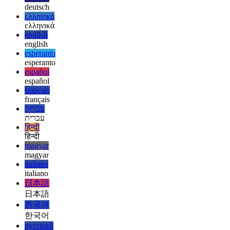
afrikaans
العربية
العربية
deutsch
deutsch
ελληνικά
ελληνικά
english
english
esperanto
esperanto
español
español
français
français
עברית
עברית
हिन्दी
हिन्दी
magyar
magyar
italiano
italiano
日本語