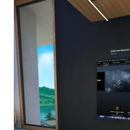
Image 4801c863f0fc