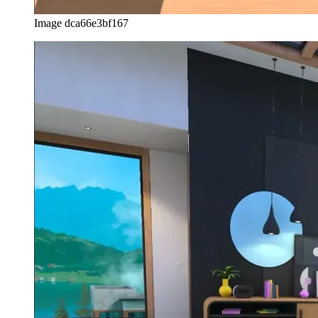
Image dca66e3bf167