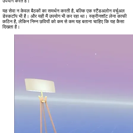
मैं अपने मैक पर ऐप शुरू करता हूं, फिर अपने क्वेस्ट 2 पर "क्षितिज वर्करूम"
खोलता हूं। "ओकुलस रिमोट डेस्कटॉप" मेटा द्वारा विकसित "वर्कस्पेस" नामक
सेवा का एक साथी है। "कार्यक्षेत्र" आपको वर्चुअल मीटिंग आयोजित करने की
अनुमति देता है, जिसमें उपस्थित लोग VR या उनके सामान्य वेबकैम दोनों का
उपयोग करते हैं।
यह सेवा न केवल बैठकों का समर्थन करती है, बल्कि एक स्टैंडअलोन वर्चुअल
डेस्कटॉप भी है। और यही मैं उपयोग भी कर रहा था। स्क्रीनशॉट लेना काफी
कठिन है, लेकिन निम्न छवियों को कम से कम यह बताना चाहिए कि यह कैसा
दिखता है।