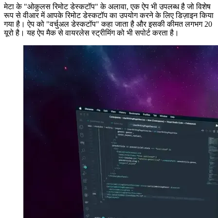
होगा।
"वर्चुअल डेस्कटॉप" नामक दूसरा विकल्प
मेटा के "ओकुलस रिमोट डेस्कटॉप" के अलावा, एक ऐप भी उपलब्ध है जो विशेष
रूप से वीआर में आपके रिमोट डेस्कटॉप का उपयोग करने के लिए डिज़ाइन किया
गया है। ऐप को "वर्चुअल डेस्कटॉप" कहा जाता है और इसकी कीमत लगभग 20
यूरो है। यह ऐप मैक से वायरलेस स्ट्रीमिंग को भी सपोर्ट करता है।