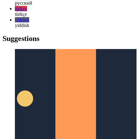
日本語
한국어
한국어
русский
русский
türkçe
türkçe
yiddish
yiddish
Suggestions