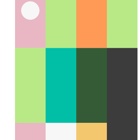
UX अध्ययन: क्लिपबोर्ड पर कॉपी करें
अपने UX में कॉपी-टू-क्लिपबोर्ड
कार्रवाई कैसे डिज़ाइन करें