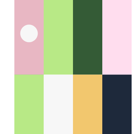
Yeni bir daireye taşınmak
Günde 12 saate kadar çalışırken yeni
bir daireye nasıl taşınırsınız