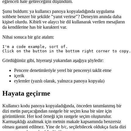
keyifli bir kullanıcı deneyiminin (UX) etkileşimi artırmanın güzel bir
yan etkisi olduğundan, kopyala düğmesine tıklamayı nasıl daha
eğlenceli hale getireceğimi düşündüm.
Şunu buldum: ya kullanıcı panoya kopyaladığında uygulama
sohbete benzer bir şekilde "yanıt verirse"? Deneyim anında daha
kişisel olurdu. Kibirli ve alaycı bir dil kullanarak verilen mesajların
da kendilerine has bir karakteri var.
Nihai sonuca bir göz atalım:
I'm a code example, sort of.

Gördüğünüz gibi, hiyerarşi yukarıdan aşağıya şöyledir:
Pencere denetimleriyle yerel bir pencereyi taklit etme
içerik
eylemler (yazılı olarak, yalnızca panoya kopyala)
Hayata geçirme
Kullanıcı kodu panoya kopyaladığında, önceden tanımlanmış bir
dizi metin parçacığından rastgele bir seçim kısa bir süre için
görüntülenir. Her kod örneği için rastgele seçim oluşturulur.