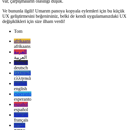
Karmaşıklığı azaltmak için metnin makale kapsamında benzersiz
olması garanti edilmez. Yine de b/c, seçilebilecek oldukça fazla dizi
var, çarpışmaların olasılığı düşük.
Ve bununla ilgili! Umarım panoya kopyala eylemleri için bu küçük
UX geliştirmesini beğenirsiniz, belki de kendi uygulamanızdaki UX
değişiklikleri için size ilham verdi!
Tom
afrikaans
afrikaans
العربية
العربية
deutsch
deutsch
ελληνικά
ελληνικά
english
english
esperanto
esperanto
español
español
français