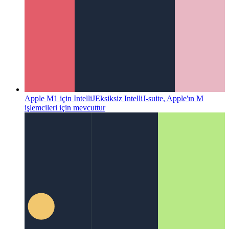
Apple M1 için IntelliJ
Eksiksiz IntelliJ-suite, Apple'ın M
işlemcileri için mevcuttur