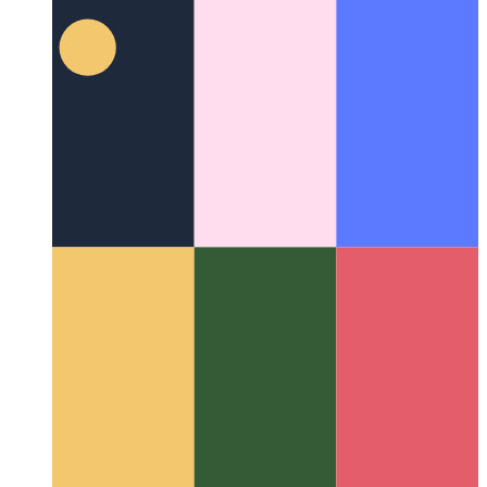
Disney Yöntemi
Daha sistematik olarak nasıl daha yaratıcı
olunur?