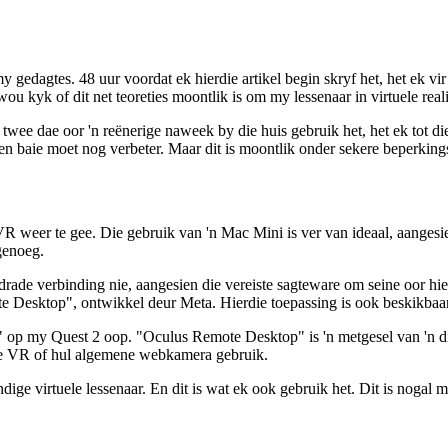
gedagtes. 48 uur voordat ek hierdie artikel begin skryf het, het ek vir di
u kyk of dit net teoreties moontlik is om my lessenaar in virtuele reali
vir twee dae oor 'n reënerige naweek by die huis gebruik het, het ek tot
fek en baie moet nog verbeter. Maar dit is moontlik onder sekere beperking
weer te gee. Die gebruik van 'n Mac Mini is ver van ideaal, aangesien
 genoeg.
de verbinding nie, aangesien die vereiste sagteware om seine oor hierd
e Desktop", ontwikkel deur Meta. Hierdie toepassing is ook beskikbaa
op my Quest 2 oop. "Oculus Remote Desktop" is 'n metgesel van 'n 
ide VR of hul algemene webkamera gebruik.
ndige virtuele lessenaar. En dit is wat ek ook gebruik het. Dit is noga