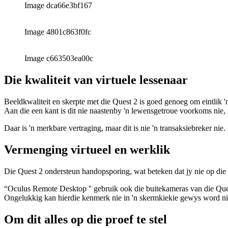
Image dca66e3bf167
Image 4801c863f0fc
Image c663503ea00c
Die kwaliteit van virtuele lessenaar
Beeldkwaliteit en skerpte met die Quest 2 is goed genoeg om eintlik 
Aan die een kant is dit nie naastenby 'n lewensgetroue voorkoms nie, m
Daar is 'n merkbare vertraging, maar dit is nie 'n transaksiebreker nie
Vermenging virtueel en werklik
Die Quest 2 ondersteun handopsporing, wat beteken dat jy nie op die
“Oculus Remote Desktop '' gebruik ook die buitekameras van die Quest 
Ongelukkig kan hierdie kenmerk nie in 'n skermkiekie gewys word ni