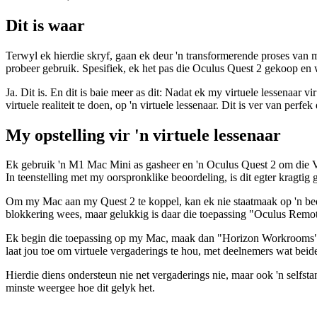
November 27, 2021
Dit is waar
Terwyl ek hierdie skryf, gaan ek deur 'n transformerende proses van my 
probeer gebruik. Spesifiek, ek het pas die Oculus Quest 2 gekoop en wo
Ja. Dit is. En dit is baie meer as dit: Nadat ek my virtuele lessenaar 
virtuele realiteit te doen, op 'n virtuele lessenaar. Dit is ver van per
My opstelling vir 'n virtuele lessenaar
Ek gebruik 'n M1 Mac Mini as gasheer en 'n Oculus Quest 2 om die VR 
In teenstelling met my oorspronklike beoordeling, is dit egter kragtig
Om my Mac aan my Quest 2 te koppel, kan ek nie staatmaak op 'n bedra
blokkering wees, maar gelukkig is daar die toepassing "Oculus Remot
Ek begin die toepassing op my Mac, maak dan "Horizon Workrooms" 
laat jou toe om virtuele vergaderings te hou, met deelnemers wat be
Hierdie diens ondersteun nie net vergaderings nie, maar ook 'n selfsta
minste weergee hoe dit gelyk het.