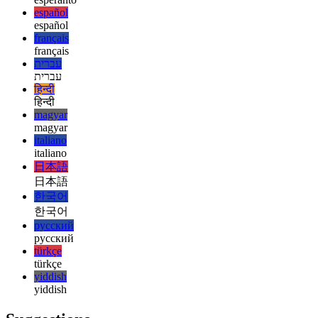
esperanto
esperanto
español
español
français
français
עברית
עברית
हिन्दी
हिन्दी
magyar
magyar
italiano
italiano
日本語
日本語
한국어
한국어
русский
русский
türkçe
türkçe
yiddish
yiddish