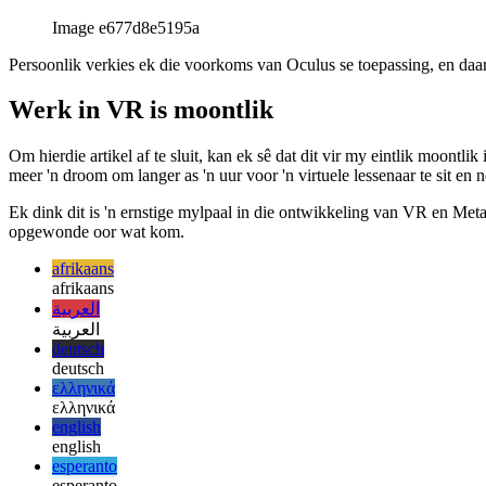
algemeen bied Virtual Desktop meer aanpassing en werk dit ewe goe
Image e677d8e5195a
Persoonlik verkies ek die voorkoms van Oculus se toepassing, en daar
Werk in VR is moontlik
Om hierdie artikel af te sluit, kan ek sê dat dit vir my eintlik moontli
meer 'n droom om langer as 'n uur voor 'n virtuele lessenaar te sit en n
Ek dink dit is 'n ernstige mylpaal in die ontwikkeling van VR en Meta 
opgewonde oor wat kom.
afrikaans
afrikaans
العربية
العربية
deutsch
deutsch
ελληνικά
ελληνικά
english
english