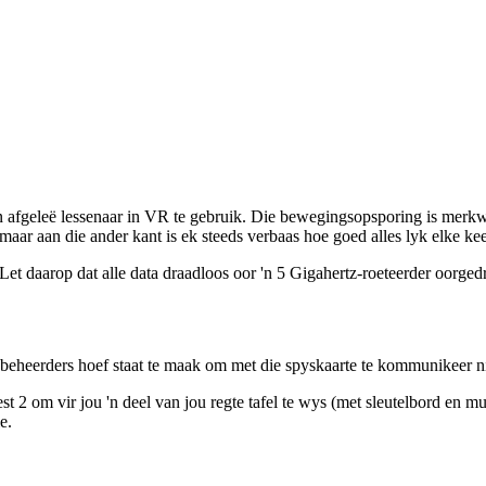
'n afgeleë lessenaar in VR te gebruik. Die bewegingsopsporing is merkwa
aar aan die ander kant is ek steeds verbaas hoe goed alles lyk elke keer
. Let daarop dat alle data draadloos oor 'n 5 Gigahertz-roeteerder oorged
 beheerders hoef staat te maak om met die spyskaarte te kommunikeer n
2 om vir jou 'n deel van jou regte tafel te wys (met sleutelbord en mui
e.