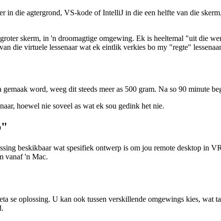
n die agtergrond, VS-kode of IntelliJ in die een helfte van die skerm, 
 groter skerm, in 'n droomagtige omgewing. Ek is heeltemal "uit die wer
n die virtuele lessenaar wat ek eintlik verkies bo my "regte" lessenaar
ta gemaak word, weeg dit steeds meer as 500 gram. Na so 90 minute beg
senaar, hoewel nie soveel as wat ek sou gedink het nie.
p"
ssing beskikbaar wat spesifiek ontwerp is om jou remote desktop in V
m vanaf 'n Mac.
 Meta se oplossing. U kan ook tussen verskillende omgewings kies, wat 