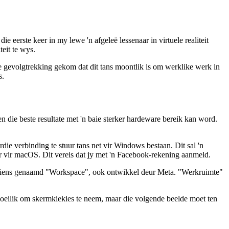
e eerste keer in my lewe 'n afgeleë lessenaar in virtuele realiteit
teit te wys.
 die gevolgtrekking gekom dat dit tans moontlik is om werklike werk in
s.
 die beste resultate met 'n baie sterker hardeware bereik kan word.
ie verbinding te stuur tans net vir Windows bestaan. Dit sal 'n
r vir macOS. Dit vereis dat jy met 'n Facebook-rekening aanmeld.
diens genaamd "Workspace", ook ontwikkel deur Meta. "Werkruimte"
l moeilik om skermkiekies te neem, maar die volgende beelde moet ten