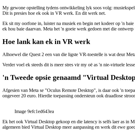
Om dit alles op die proef te stel
My gewone opstelling tydens ontwikkeling lyk soos volg: musiekspeler i
Dit is presies hoe ek ook in VR werk. En dit werk net.
Ek sit my oorfone in, luister na musiek en begin net kodeer op 'n baie
ek hou baie daarvan. Meta het 'n goeie werk gedoen met die ontwerp va
Hoe lank kan ek in VR werk
Alhoewel die Quest 2 een van die ligste VR-toestelle is wat deur Me
Verder voel ek steeds dit is meer stres vir my oë as 'n nie-virtuele les
'n Tweede opsie genaamd "Virtual Deskto
Afgesien van Meta se "Oculus Remote Desktop", is daar ook 'n toepa
ongeveer 20 euro. Hierdie toepassing ondersteun ook draadlose stroo
Image 9efc1ed643ea
Ek het ook Virtual Desktop gekoop en die latency is selfs laer as in