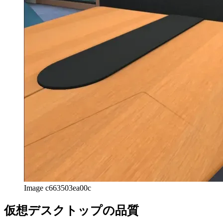
を楽しみにしています。今後の展開に興奮しています。
afrikaans
afrikaans
العربية
العربية
deutsch
deutsch
ελληνικά
ελληνικά
english
english
esperanto
esperanto
español
español
français
français
עברית
עברית
हिन्दी
हिन्दी
magyar
magyar