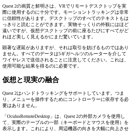
italiano
italiano
日本語
日本語
한국어
한국어
русский
русский
türkçe
türkçe
yiddish
yiddish
Suggestions