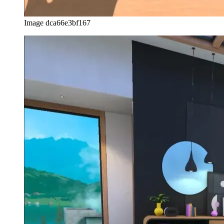
ットに表示できません。
すべてをテストする
開発時の私の通常のセットアップは次のようになります。バ
ックグラウンドの音楽プレーヤー、画面の半分にVS Codeま
たはIntelliJ、残りの半分にブラウザー、Postman、または別の
アプリがあります。これはまさに私がVRで働く方法でもあ
ります。そして、それは機能しているだけです。
夢のような環境で、ヘッドホンを装着し、音楽を聴き、はる
かに大きな画面でコーディングを開始します。私は完全に
「現実から外れて」おり、仮想デスクトップエクスペリエン
スに完全に没頭しています。そして、私はそれが本当に好き
です。 Metaは、「実際の」デスクトップよりも実際に好む
仮想デスクトップの設計で素晴らしい仕事をしました。
VRで作業できる期間
Quest 2はMeta製の最も軽いVRデバイスの1つですが、それで