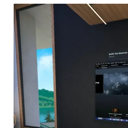
デスクトップ」では不可能です。一般に、仮想デスクトップ
はより多くのカスタマイズを提供し、同様にうまく機能しま
す。
Image e677d8e5195a
個人的には、Oculusのアプリの外観が好きです。そのため、
今のところ、仮想デスクトップよりもOculusを使用する予定
です。
VRでの作業が可能です
この記事を締めくくるには、私にとって、バーチャルリアリ
ティで真剣な仕事をすることは実際に可能であると言えま
す。現在のハードウェアの制限により、実物そっくりの体験
が妨げられていますが、仮想デスクトップの前に1時間以上
座って、ただ作業することはもはや夢ではありません。
これは、VRとメタの真のバーチャルリアリティのビジョン
の開発における重大なマイルストーンだと思います。今後数
年間でハードウェアとソフトウェアがどのように進化するか