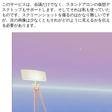
きます。「OculusRemoteDesktop」は、同じくMetaによって
開発された「Workspace」と呼ばれるサービスのコンパニオ
ンです。 「ワークスペース」を使用すると、参加者がVRま
たは一般的なWebカメラの両方を使用して仮想会議を開催で
きます。
このサービスは、会議だけでなく、スタンドアロンの仮想デ
スクトップもサポートします。そしてそれは私も使っていた
ものです。スクリーンショットを撮るのはかなり難しいです
が、次の画像は少なくともそれがどのように見えるかを伝え
る必要があります。
Image dca66e3bf167
Image 4801c863f0fc
Image c663503ea00c
仮想デスクトップの品質