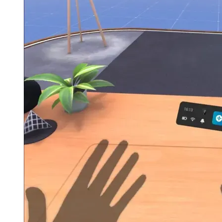
Quest 2の画質と鮮明さは、VRでリモートデスクトップを実
際に使用するのに十分です。モーショントラッキングは非常
に信頼性があります。デスクトップのすべてのテキストもは
っきりと読むことができます。実物そっくりの外観にはほど
遠いですが、仮想デスクトップの前に座るたびにすべてがど
れほど美しく見えるかにまだ驚いています。
顕著な遅延がありますが、それは取引を妨げるものではあり
ません。すべてのデータは5ギガヘルツのルーターを介して
ワイヤレスで送信されることに注意してください。これは、
使用可能な結果を得るのに必要です。
仮想と現実の融合
Quest 2はハンドトラッキングをサポートしています。つま
り、メニューを操作するためにコントローラーに依存する必
要はありません。
「OculusRemoteDesktop」は、Quest 2の外部カメラを使用し
て、実際のテーブルの一部（キーボードとマウスを使用）を
表示します。これにより、周辺機器の向きを大幅に向上させ
ることができます。残念ながら、この機能はスクリーンショ