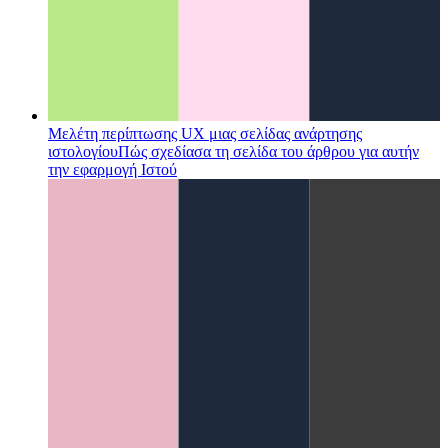
Μελέτη περίπτωσης UX μιας σελίδας ανάρτησης
ιστολογίου
Πώς σχεδίασα τη σελίδα του άρθρου για αυτήν
την εφαρμογή Ιστού