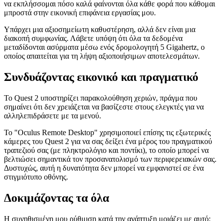
επιφάνεια εργασίας σε VR. Η παρακολούθηση κίνησης είναι
εξαιρετικά αξιόπιστη. Μπορώ να διαβάσω καθαρά όλο το κείμενο
στην επιφάνεια εργασίας μου επίσης. Από τη μια πλευρά, δεν είναι
πουθενά μια ζωντανή εμφάνιση, αλλά από την άλλη, εξακολουθώ
να εκπλήσσομαι πόσο καλά φαίνονται όλα κάθε φορά που κάθομαι
μπροστά στην εικονική επιφάνεια εργασίας μου.
Υπάρχει μια αξιοσημείωτη καθυστέρηση, αλλά δεν είναι μια
διακοπή συμφωνίας. Λάβετε υπόψη ότι όλα τα δεδομένα
μεταδίδονται ασύρματα μέσω ενός δρομολογητή 5 Gigahertz, ο
οποίος απαιτείται για τη λήψη αξιοποιήσιμων αποτελεσμάτων.
Συνδυάζοντας εικονικό και πραγματικό
Το Quest 2 υποστηρίζει παρακολούθηση χεριών, πράγμα που
σημαίνει ότι δεν χρειάζεται να βασίζεστε στους ελεγκτές για να
αλληλεπιδράσετε με τα μενού.
Το "Oculus Remote Desktop" χρησιμοποιεί επίσης τις εξωτερικές
κάμερες του Quest 2 για να σας δείξει ένα μέρος του πραγματικού
τραπεζιού σας (με πληκτρολόγιο και ποντίκι), το οποίο μπορεί να
βελτιώσει σημαντικά τον προσανατολισμό των περιφερειακών σας.
Δυστυχώς, αυτή η δυνατότητα δεν μπορεί να εμφανιστεί σε ένα
στιγμιότυπο οθόνης.