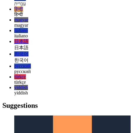
español
español
français
français
עברית
עברית
हिन्दी
हिन्दी
magyar
magyar
italiano
italiano
日本語
日本語
한국어
한국어
русский
русский
türkçe
türkçe
yiddish
yiddish
Suggestions