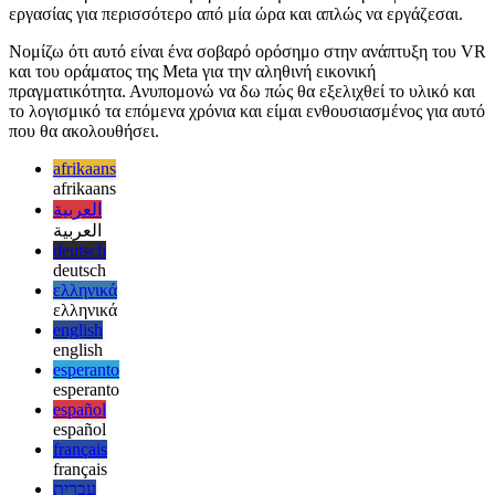
Για να ολοκληρώσω αυτό το άρθρο, μπορώ να πω ότι για μένα
είναι πραγματικά δυνατό να κάνω σοβαρή δουλειά στην εικονική
πραγματικότητα. Οι τρέχοντες περιορισμοί υλικού εξακολουθούν
να εμποδίζουν μια εμπειρία που μοιάζει με ζωντανή, αλλά δεν είναι
πλέον όνειρο να κάθεσαι μπροστά σε μια εικονική επιφάνεια
εργασίας για περισσότερο από μία ώρα και απλώς να εργάζεσαι.
Νομίζω ότι αυτό είναι ένα σοβαρό ορόσημο στην ανάπτυξη του VR
και του οράματος της Meta για την αληθινή εικονική
πραγματικότητα. Ανυπομονώ να δω πώς θα εξελιχθεί το υλικό και
το λογισμικό τα επόμενα χρόνια και είμαι ενθουσιασμένος για αυτό
που θα ακολουθήσει.
afrikaans
afrikaans
العربية
العربية
deutsch
deutsch
ελληνικά
ελληνικά
english
english
esperanto
esperanto