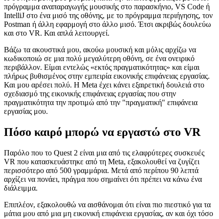
Δοκιμάζοντας τα όλα
Η συνηθισμένη μου ρύθμιση κατά την ανάπτυξη μοιάζει με αυτό:
πρόγραμμα αναπαραγωγής μουσικής στο παρασκήνιο, VS Code ή
IntelliJ στο ένα μισό της οθόνης, με το πρόγραμμα περιήγησης, τον
Postman ή άλλη εφαρμογή στο άλλο μισό. Έτσι ακριβώς δουλεύω
και στο VR. Και απλά λειτουργεί.
Βάζω τα ακουστικά μου, ακούω μουσική και μόλις αρχίζω να
κωδικοποιώ σε μια πολύ μεγαλύτερη οθόνη, σε ένα ονειρικό
περιβάλλον. Είμαι εντελώς «εκτός πραγματικότητας» και είμαι
πλήρως βυθισμένος στην εμπειρία εικονικής επιφάνειας εργασίας.
Και μου αρέσει πολύ. Η Meta έχει κάνει εξαιρετική δουλειά στο
σχεδιασμό της εικονικής επιφάνειας εργασίας που στην
πραγματικότητα την προτιμώ από την "πραγματική" επιφάνεια
εργασίας μου.
Πόσο καιρό μπορώ να εργαστώ στο VR
Παρόλο που το Quest 2 είναι μια από τις ελαφρύτερες συσκευές
VR που κατασκευάστηκε από τη Meta, εξακολουθεί να ζυγίζει
περισσότερο από 500 γραμμάρια. Μετά από περίπου 90 λεπτά
αρχίζει να πονάει, πράγμα που σημαίνει ότι πρέπει να κάνω ένα