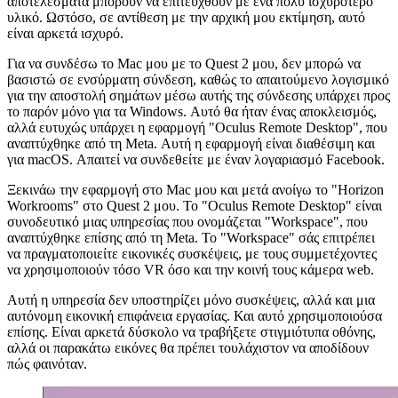
Χρησιμοποιώ ένα M1 Mac Mini ως κεντρικό υπολογιστή και ένα
Oculus Quest 2 για την απόδοση του VR. Η χρήση ενός Mac Mini
απέχει πολύ από το να είναι ιδανική, καθώς τα καλύτερα
αποτελέσματα μπορούν να επιτευχθούν με ένα πολύ ισχυρότερο
υλικό. Ωστόσο, σε αντίθεση με την αρχική μου εκτίμηση, αυτό
είναι αρκετά ισχυρό.
Για να συνδέσω το Mac μου με το Quest 2 μου, δεν μπορώ να
βασιστώ σε ενσύρματη σύνδεση, καθώς το απαιτούμενο λογισμικό
για την αποστολή σημάτων μέσω αυτής της σύνδεσης υπάρχει προς
το παρόν μόνο για τα Windows. Αυτό θα ήταν ένας αποκλεισμός,
αλλά ευτυχώς υπάρχει η εφαρμογή "Oculus Remote Desktop", που
αναπτύχθηκε από τη Meta. Αυτή η εφαρμογή είναι διαθέσιμη και
για macOS. Απαιτεί να συνδεθείτε με έναν λογαριασμό Facebook.
Ξεκινάω την εφαρμογή στο Mac μου και μετά ανοίγω το "Horizon
Workrooms" στο Quest 2 μου. Το "Oculus Remote Desktop" είναι
συνοδευτικό μιας υπηρεσίας που ονομάζεται "Workspace", που
αναπτύχθηκε επίσης από τη Meta. Το "Workspace" σάς επιτρέπει
να πραγματοποιείτε εικονικές συσκέψεις, με τους συμμετέχοντες
να χρησιμοποιούν τόσο VR όσο και την κοινή τους κάμερα web.
Αυτή η υπηρεσία δεν υποστηρίζει μόνο συσκέψεις, αλλά και μια
αυτόνομη εικονική επιφάνεια εργασίας. Και αυτό χρησιμοποιούσα