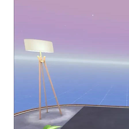
επίσης. Είναι αρκετά δύσκολο να τραβήξετε στιγμιότυπα οθόνης,
αλλά οι παρακάτω εικόνες θα πρέπει τουλάχιστον να αποδίδουν
πώς φαινόταν.