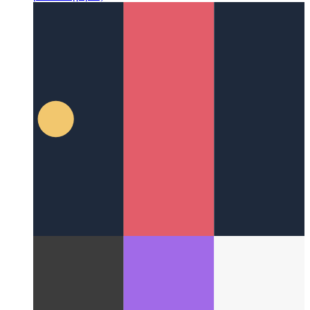
Μελέτη περίπτωσης UX μιας σελίδας επισκόπησης
Πώς
σχεδίασα τη σελίδα επισκόπησης για όλες τις
μετακατηγορίες