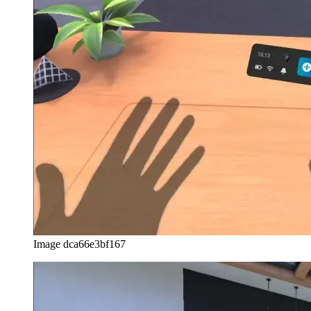
Image dca66e3bf167