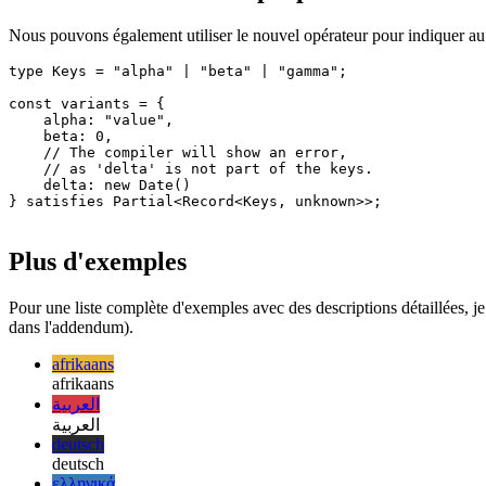
Contrainte de nom de propriété
Nous pouvons également utiliser le nouvel opérateur pour indiquer au 
type Keys = "alpha" | "beta" | "gamma";

const variants = {

    alpha: "value",

    beta: 0,

    // The compiler will show an error,

    // as 'delta' is not part of the keys.

    delta: new Date()

} satisfies Partial<Record<Keys, unknown>>;

Plus d'exemples
Pour une liste complète d'exemples avec des descriptions détaillées, j
dans l'addendum).
afrikaans
afrikaans
العربية
العربية