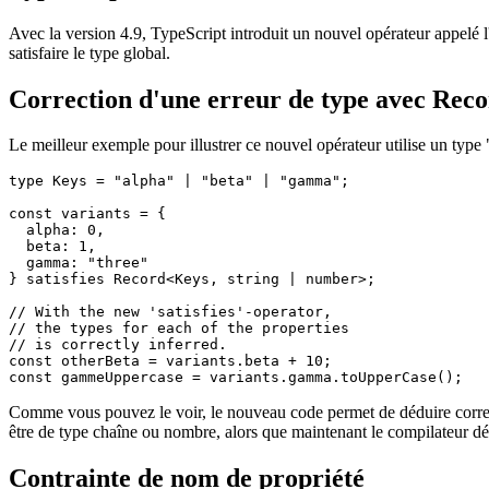
TypeScript 4.9 satisfait
Avec la version 4.9, TypeScript introduit un nouvel opérateur appelé l
satisfaire le type global.
Correction d'une erreur de type avec Rec
Le meilleur exemple pour illustrer ce nouvel opérateur utilise un type 
type Keys = "alpha" | "beta" | "gamma";

const variants = {

  alpha: 0,

  beta: 1,

  gamma: "three"

} satisfies Record<Keys, string | number>;

// With the new 'satisfies'-operator,

// the types for each of the properties

// is correctly inferred.

const otherBeta = variants.beta + 10;

Comme vous pouvez le voir, le nouveau code permet de déduire correcte
être de type chaîne ou nombre, alors que maintenant le compilateur dé