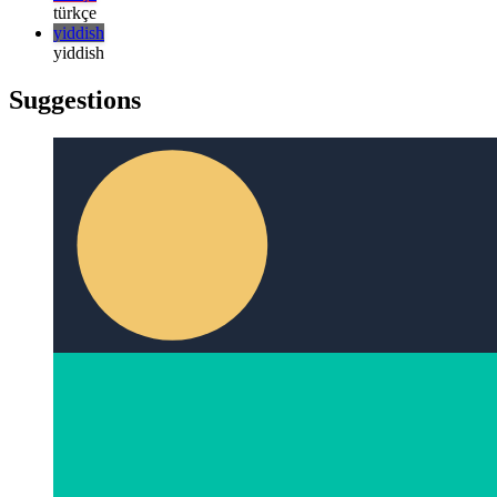
русский
türkçe
türkçe
yiddish
yiddish
Suggestions