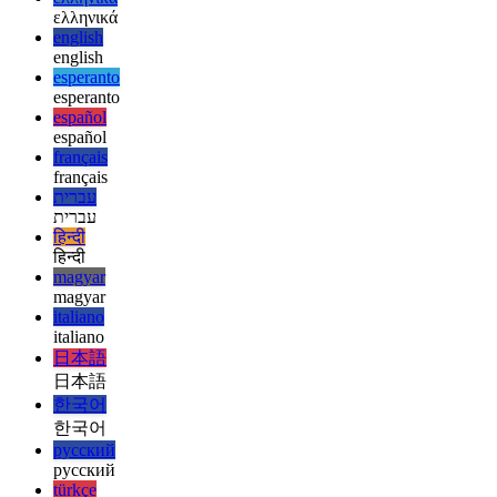
deutsch
deutsch
ελληνικά
ελληνικά
english
english
esperanto
esperanto
español
español
français
français
עברית
עברית
हिन्दी
हिन्दी
magyar
magyar
italiano
italiano
日本語
日本語
한국어
한국어
русский