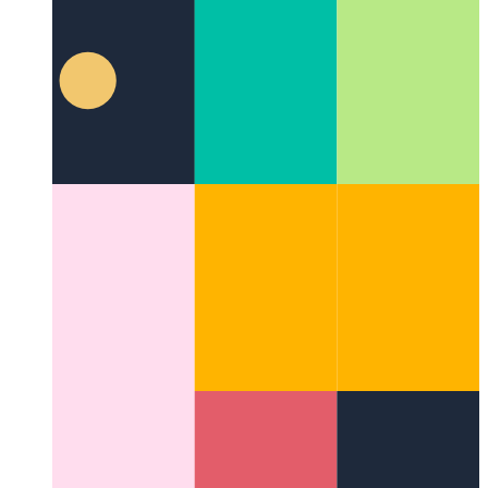
Espaces de code par Github
IDE en tant que service,
disponible dans votre navigateur