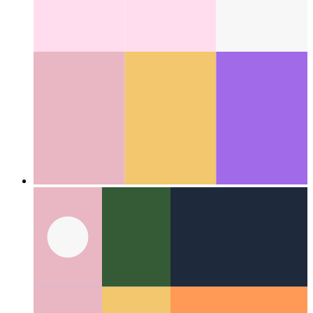
Lanceur de test de composants Cypress
Construire des tests de
composants unitaires pour React
Categories