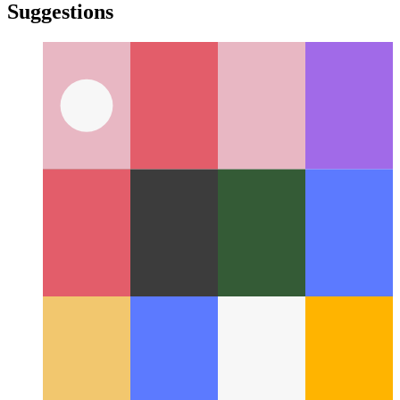
türkçe
yiddish
yiddish
Suggestions