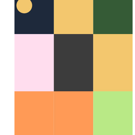
API de création de badges d'applications Web
Comment
utiliser un badge pour votre PWA installée