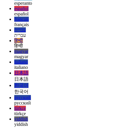
ελληνικά
english
english
esperanto
esperanto
español
español
français
français
עברית
עברית
हिन्दी
हिन्दी
magyar
magyar
italiano
italiano
日本語
日本語
한국어
한국어
русский
русский
türkçe