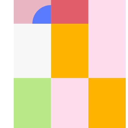
Qu'est-ce qu'un modèle d'interface utilisateur ?
Un nouvel
aspect de la conception de l'interface utilisateur