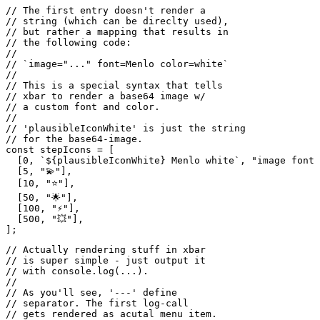
//

// As you'll see, '---' define 

// separator. The first log-call

// gets rendered as acutal menu item.

const linksMenu = [

  "---",

  `🔮 Open dashboard | href=https://plausible.flaming.co
  `🔥 Made by flaming.codes | href=https://flaming.codes
];

function renderError(props) {

  const { error } = props;

  const output = [

    "❔",

    "---",

    "No data accessible",

    "Please check your user data",

    ...linksMenu,

  ];

  console.log(output.join("\n"));

}

// Finally, I defined a single function

// where everything starts. This function

// just gets called to kick everyting off.

// Plain JS, it's that simple.
