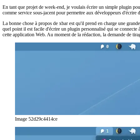
Ecrire un plugin xbar en Javascript
En tant que projet de week-end, je voulais écrire un simple plugin pou
comme service sous-jacent pour permettre aux développeurs d'écrire 
La bonne chose à propos de xbar est qu'il prend en charge une grand
quel point il est facile d'écrire un plugin personnalisé qui se connecte 
cette application Web. Au moment de la rédaction, la demande de tira
Image 52d29c4414ce
Image 67e4f6e5107d
Configuration de base de la barre x
xbar peut simplement être téléchargé et installé sur votre Mac. Une fois
plugin que vous souhaitez avoir.
Le processus d'installation copie simplement le code source du plugin (
votre propre plugin, il vous suffit de créer un fichier dans le répertoi