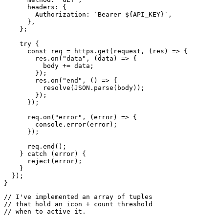
// I've implemented an array of tuples

// that hold an icon + count threshold

// when to active it.

// The first entry doesn't render a 

// string (which can be direclty used),

// but rather a mapping that results in

// the following code:

//

// `image="..." font=Menlo color=white`

//

// This is a special syntax that tells

// xbar to render a base64 image w/

// a custom font and color.

//

// 'plausibleIconWhite' is just the string

// for the base64-image.

const stepIcons = [

  [0, `${plausibleIconWhite} Menlo white`, "image font 
  [5, "💫"],

  [10, "⭐️"],

  [50, "🌟"],

  [100, "⚡️"],

  [500, "💥"],

// Actually rendering stuff in xbar

// is super simple - just output it

// with console.log(...).
