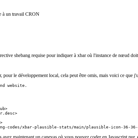
>

us avez maintenant un canevas où vous pouvez coder en Javascript pur, ex
mon cas d'utilisation, c'est tout ce dont j'ai besoin, car le suivi des ut
t je pense qu'il vaut la peine de parler. Le code complet est disponible 