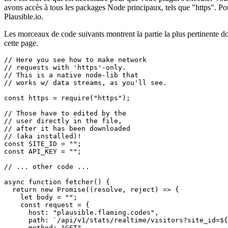
    let body = "";

    const request = {

      host: "plausible.flaming.codes",

      path: `/api/v1/stats/realtime/visitors?site_id=${
      method: "GET",

      headers: {

        Authorization: `Bearer ${API_KEY}`,

      },

    };

    try {

      const req = https.get(request, (res) => {

        res.on("data", (data) => {

          body += data;

        });

        res.on("end", () => {

          resolve(JSON.parse(body));

        });

      });

      req.on("error", (error) => {

        console.error(error);

      });

      req.end();

    } catch (error) {

      reject(error);

    }

  });
