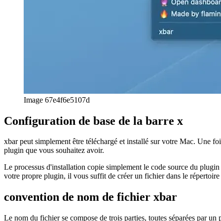
convention de nom de fichier xbar
Le nom du fichier se compose de trois parties, toutes séparées par un 
votre nom de plugin unique
l'intervalle de temps dans lequel votre code est exécuté, simila
le suffixe de fichier commun
Codage d'un plugin xbar en JS
Vous êtes maintenant prêt à commencer à coder ! Incluez d'abord la di
La partie suivante consiste ensuite à ajouter des métadonnées. Bien sûr
// Metadata allows your plugin to show up in the app, a
//

//  <xbar.title>Plausible Tracker</xbar.title>

//  <xbar.version>v1.0</xbar.version>

//  <xbar.author>Tom Schönmann</xbar.author>

//  <xbar.author.github>flaming-codes</xbar.author.gith
//  <xbar.desc>See who's on your site at-a-glance.</xba