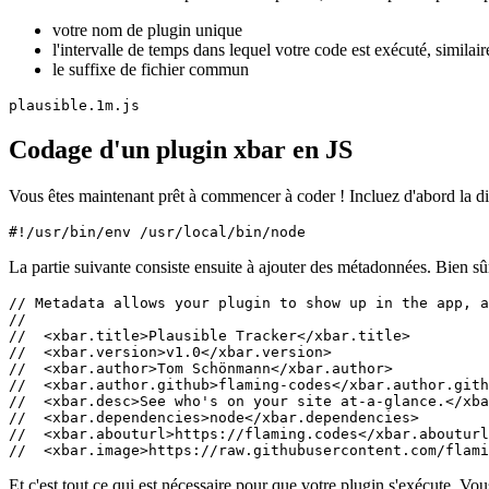
//  <xbar.dependencies>node</xbar.dependencies>

//  <xbar.abouturl>https://flaming.codes</xbar.abouturl
Et c'est tout ce qui est nécessaire pour que votre plugin s'exécute. Vo
avons accès à tous les packages Node principaux, tels que "https". Pour 
Plausible.io.
Les morceaux de code suivants montrent la partie la plus pertinente don
cette page.
// Here you see how to make network

// requests with 'https'-only.

// This is a native node-lib that

// works w/ data streams, as you'll see.

const https = require("https");

// Those have to edited by the

// user directly in the file,

// after it has been downloaded

// (aka installed)!

const SITE_ID = "";

const API_KEY = "";

// ... other code ...

async function fetcher() {

  return new Promise((resolve, reject) => {
