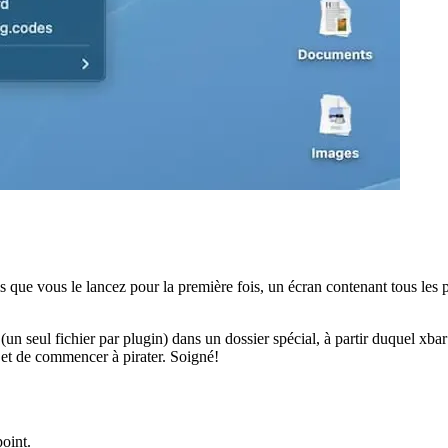
point.
ire à un travail CRON
rective shebang requise pour indiquer à xbar où l'instance de nœud doit
, pour le développement local, cela peut être omis, mais voici ce que j'ut
nd website.

ub>

r.desc>
