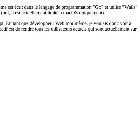
même est écrit dans le langage de programmation "Go" et utilise "Wails"
oui, il est actuellement limité à macOS uniquement).
ipt. En tant que développeur Web moi-même, je voulais donc voir à
tif est de rendre tous les utilisateurs actuels qui sont actuellement sur
ugins téléchargeables et publiés peut être utilisé pour obtenir le
 lit tous les plugins actuellement installés. Pour commencer à écrire