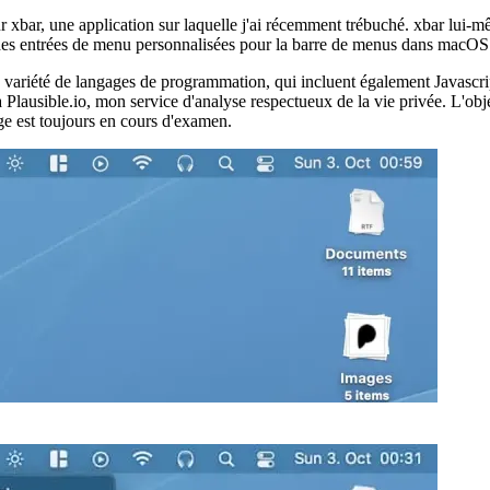
r xbar, une application sur laquelle j'ai récemment trébuché. xbar lui-
des entrées de menu personnalisées pour la barre de menus dans macOS (
e variété de langages de programmation, qui incluent également Javascr
à Plausible.io, mon service d'analyse respectueux de la vie privée. L'objec
ge est toujours en cours d'examen.
 que vous le lancez pour la première fois, un écran contenant tous les pl
un seul fichier par plugin) dans un dossier spécial, à partir duquel xbar
re et de commencer à pirater. Soigné!