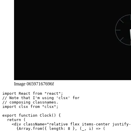
Image 06597167696f
import React from "react";

// Note that I'm using 'clsx' for

// composing classnames.

import clsx from "clsx";
