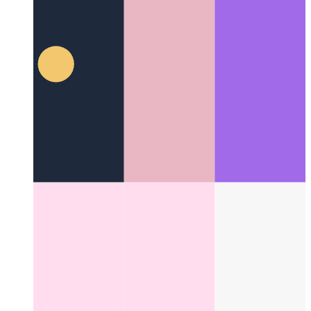
Correction du 100vh de Webkit dans Tailwind
Comment
corriger le comportement 100vh dans Tailwind
Categories