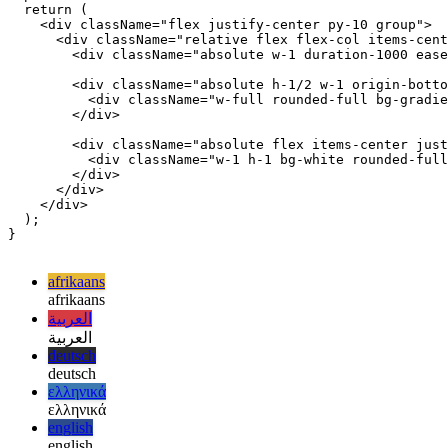
Image c2d6bdde9e1e
export function Clock() {

  return (

    <div className="flex justify-center py-10 group">

      <div className="relative flex flex-col items-cent
        <div className="absolute w-1 duration-1000 ease
        <div className="absolute h-1/2 w-1 origin-botto
          <div className="w-full rounded-full bg-gradie
        </div>

        <div className="absolute flex items-center just
          <div className="w-1 h-1 bg-white rounded-full
        </div>

      </div>

    </div>

  );

}

afrikaans
afrikaans
العربية
العربية
deutsch
deutsch