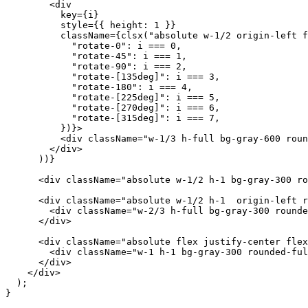
export function Clock() {

  return (

    <div className="relative flex items-center justify-
      {Array.from({ length: 8 }, (_, i) => (

        <div

          key={i}

          style={{ height: 1 }}

          className={clsx("absolute w-1/2 origin-left f
            "rotate-0": i === 0,

            "rotate-45": i === 1,

            "rotate-90": i === 2,

            "rotate-[135deg]": i === 3,

            "rotate-180": i === 4,

            "rotate-[225deg]": i === 5,

            "rotate-[270deg]": i === 6,

            "rotate-[315deg]": i === 7,

          })}>

          <div className="w-1/3 h-full bg-gray-600 roun
        </div>

      ))}

      <div className="absolute w-1/2 h-1 bg-gray-300 ro
      <div className="absolute w-1/2 h-1  origin-left r
        <div className="w-2/3 h-full bg-gray-300 rounde
      </div>

      <div className="absolute flex justify-center flex
        <div className="w-1 h-1 bg-gray-300 rounded-ful
      </div>
