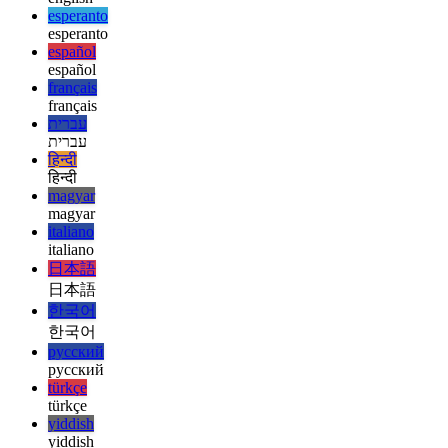
ελληνικά
ελληνικά
english
english
esperanto
esperanto
español
español
français
français
עברית
עברית
हिन्दी
हिन्दी
magyar
magyar
italiano
italiano
日本語
日本語
한국어
한국어
русский
русский