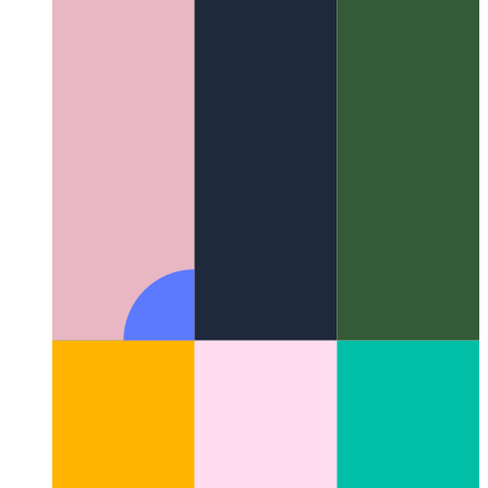
DaisyUI - Composants Tailwind
L'équivalent Bootstrap pour
les classes utilitaires Tailwind