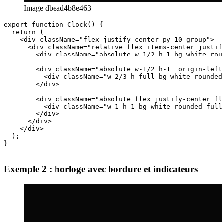
Image dbead4b8e463
export function Clock() {

  return (

    <div className="flex justify-center py-10 group">

      <div className="relative flex items-center justif
        <div className="absolute w-1/2 h-1 bg-white rou
        <div className="absolute w-1/2 h-1  origin-left
          <div className="w-2/3 h-full bg-white rounded
        </div>

        <div className="absolute flex justify-center fl
          <div className="w-1 h-1 bg-white rounded-full
        </div>

      </div>

    </div>

  );

}

Exemple 2 : horloge avec bordure et indicateurs