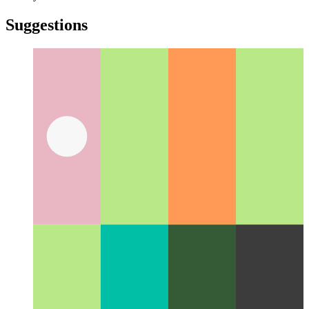
türkçe
türkçe
yiddish
yiddish
Suggestions