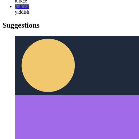
русский
türkçe
türkçe
yiddish
yiddish
Suggestions