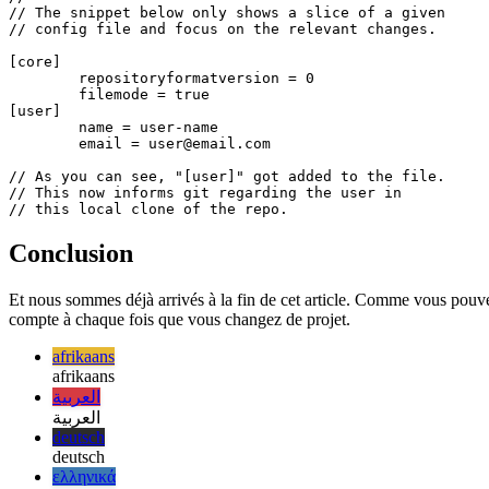
// Example of some of the contents of the 'config'-file

// after running the above commands.

//

// The snippet below only shows a slice of a given

// config file and focus on the relevant changes.

[core]

	repositoryformatversion = 0

	filemode = true

[user]

	name = user-name

	email = user@email.com

// As you can see, "[user]" got added to the file.

// This now informs git regarding the user in

Conclusion
Et nous sommes déjà arrivés à la fin de cet article. Comme vous pouvez 
compte à chaque fois que vous changez de projet.
afrikaans
afrikaans
العربية
العربية
deutsch