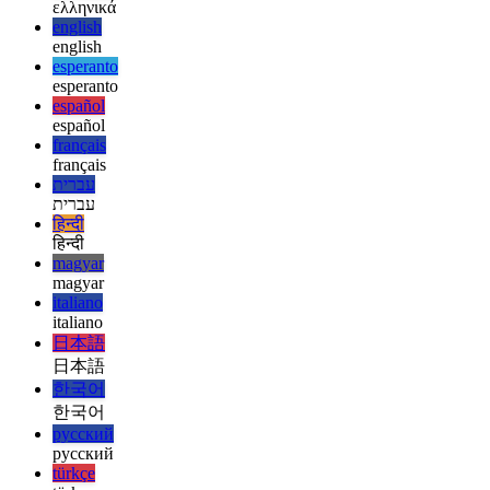
deutsch
ελληνικά
ελληνικά
english
english
esperanto
esperanto
español
español
français
français
עברית
עברית
हिन्दी
हिन्दी
magyar
magyar
italiano
italiano
日本語
日本語
한국어
한국어
русский