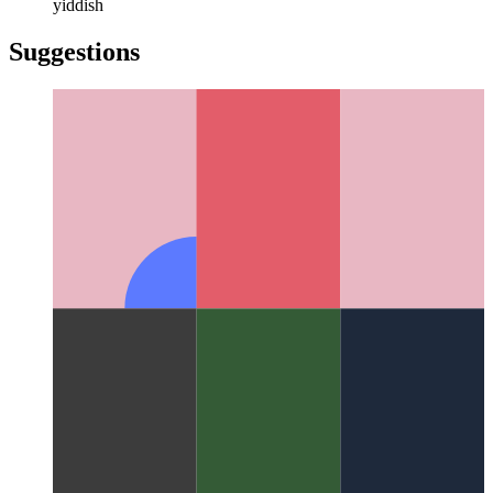
русский
türkçe
türkçe
yiddish
yiddish
Suggestions