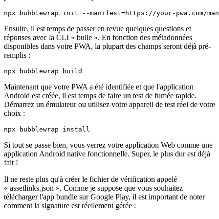
C'est tout ce dont nous avons besoin pour l'instant. Commençons
alors le projet « bulle ». Remplacez simplement le domaine par le
vôtre et vérifiez où se trouve le "manifest.json". Il vous sera
demandé les emplacements Java SDK + Android SDK, que vous
pouvez réutiliser s'ils sont déjà installés :
Ensuite, il est temps de passer en revue quelques questions et
réponses avec la CLI « bulle ». En fonction des métadonnées
disponibles dans votre PWA, la plupart des champs seront déjà pré-
remplis :
Maintenant que votre PWA a été identifiée et que l'application
Android est créée, il est temps de faire un test de fumée rapide.
Démarrez un émulateur ou utilisez votre appareil de test réel de votre
choix :
Si tout se passe bien, vous verrez votre application Web comme une
application Android native fonctionnelle. Super, le plus dur est déjà
fait !
Il ne reste plus qu'à créer le fichier de vérification appelé