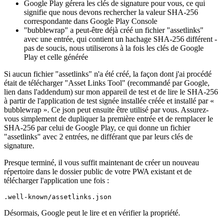
« assetlinks.json ». Comme je suppose que vous souhaitez
télécharger l'app bundle sur Google Play, il est important de noter
comment la signature est réellement gérée :
Google Play gérera les clés de signature pour vous, ce qui
signifie que nous devons rechercher la valeur SHA-256
correspondante dans Google Play Console
"bubblewrap" a peut-être déjà créé un fichier "assetlinks"
avec une entrée, qui contient un hachage SHA-256 différent -
pas de soucis, nous utiliserons à la fois les clés de Google
Play et celle générée
Si aucun fichier "assetlinks" n'a été créé, la façon dont j'ai procédé
était de télécharger "Asset Links Tool" (recommandé par Google,
lien dans l'addendum) sur mon appareil de test et de lire le SHA-256
à partir de l'application de test signée installée créée et installé par «
bubblewrap ». Ce json peut ensuite être utilisé par vous. Assurez-
vous simplement de dupliquer la première entrée et de remplacer le
SHA-256 par celui de Google Play, ce qui donne un fichier
"assetlinks" avec 2 entrées, ne différant que par leurs clés de
signature.
Presque terminé, il vous suffit maintenant de créer un nouveau
répertoire dans le dossier public de votre PWA existant et de
télécharger l'application une fois :