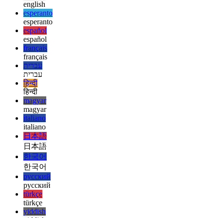
deutsch
ελληνικά
ελληνικά
english
english
esperanto
esperanto
español
español
français
français
עברית
עברית
हिन्दी
हिन्दी
magyar
magyar
italiano
italiano
日本語
日本語
한국어
한국어
русский