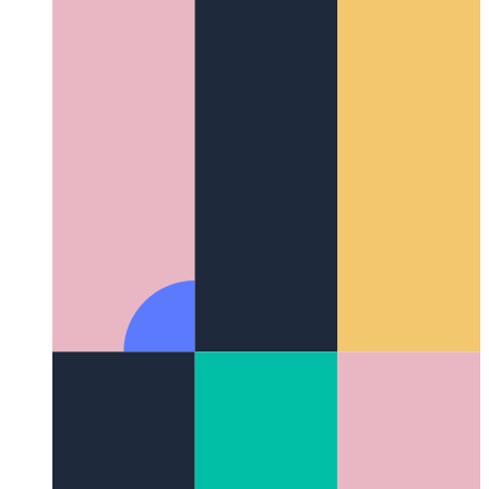
Ελέγξτε τη φωτεινότητα στις εξωτερικές οθόνες του
macOS
Πώς να χρησιμοποιήσετε την εφαρμογή που
ονομάζεται MonitorControl για αλλαγές φωτεινότητας
οθόνης