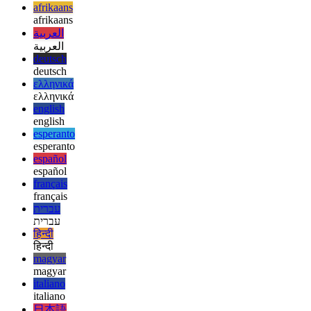
προσπαθούμε να εγκαταστήσουμε τη μικρή μας προφύλαξη
οθόνης, η όλη διαδικασία γίνεται αρκετά κουραστική. Ωστόσο, στο
τέλος, όλα πρέπει να λειτουργούν μια χαρά!
afrikaans
afrikaans
العربية
العربية
deutsch
deutsch
ελληνικά
ελληνικά
english
english
esperanto
esperanto
español
español
français
français
עברית
עברית
हिन्दी
हिन्दी
magyar