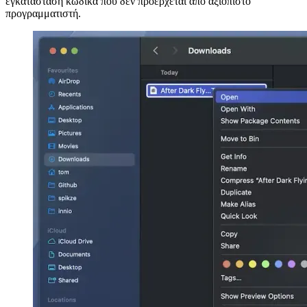
σύνδεσμος βρίσκεται επίσης στο προσάρτημα στο τέλος αυτής της
σελίδας). Μην κάνετε απλώς διπλό κλικ στο αρχείο για να το
ανοίξετε. Πρέπει να κάνετε ένα δευτερεύον κλικ με το δεξί κουμπί
του ποντικιού. Αυτή είναι μία από τις απαιτήσεις της Apple για την
εγκατάσταση κώδικα που δεν προέρχεται από αξιόπιστο
προγραμματιστή.