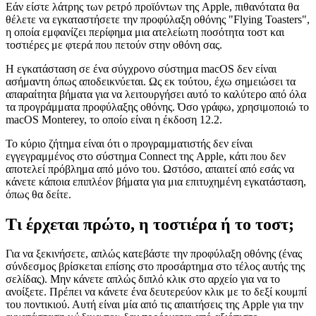
Εγκατάσταση της προφύλαξης οθόνης
«Flying Toasters».
Εάν είστε λάτρης των ρετρό προϊόντων της Apple, πιθανότατα θα
θέλετε να εγκαταστήσετε την προφύλαξη οθόνης "Flying Toasters",
η οποία εμφανίζει περίφημα μια ατελείωτη ποσότητα τοστ και
τοστιέρες με φτερά που πετούν στην οθόνη σας.
Η εγκατάσταση σε ένα σύγχρονο σύστημα macOS δεν είναι
ασήμαντη όπως αποδεικνύεται. Ως εκ τούτου, έχω σημειώσει τα
απαραίτητα βήματα για να λειτουργήσει αυτό το καλύτερο από όλα
τα προγράμματα προφύλαξης οθόνης. Όσο γράφω, χρησιμοποιώ το
macOS Monterey, το οποίο είναι η έκδοση 12.2.
Το κύριο ζήτημα είναι ότι ο προγραμματιστής δεν είναι
εγγεγραμμένος στο σύστημα Connect της Apple, κάτι που δεν
αποτελεί πρόβλημα από μόνο του. Ωστόσο, απαιτεί από εσάς να
κάνετε κάποια επιπλέον βήματα για μια επιτυχημένη εγκατάσταση,
όπως θα δείτε.
Τι έρχεται πρώτο, η τοστιέρα ή το τοστ;
Για να ξεκινήσετε, απλώς κατεβάστε την προφύλαξη οθόνης (ένας