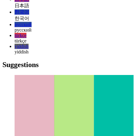
magyar
italiano
italiano
日本語
日本語
한국어
한국어
русский
русский
türkçe
türkçe
yiddish
yiddish
Suggestions