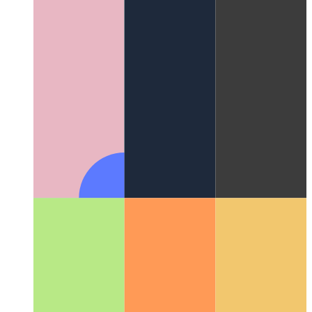
Κοινή χρήση οθόνης iPhone σε Mac
Πώς να εμφανίσετε την
οθόνη σας iOS στο Mac σας