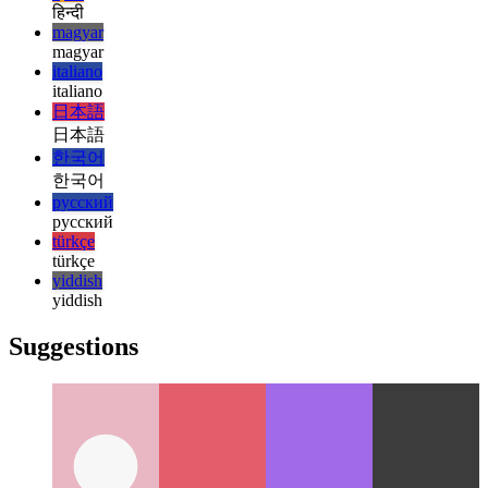
Γράφοντας ένα πρόσθετο xbar για το Plausible.io
Πώς έγραψα
μια προσθήκη JS για την εφαρμογή xbar για να βλέπω τον
τρέχοντα αριθμό επισκεπτών