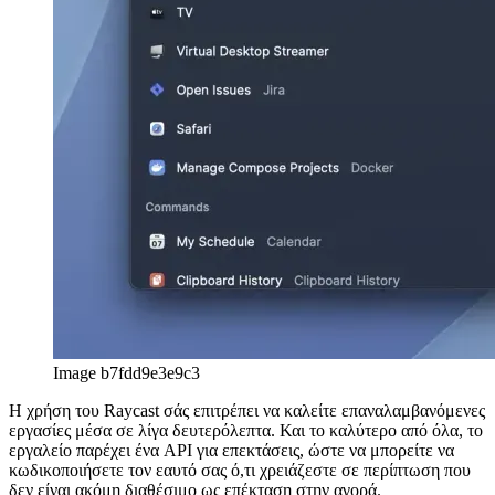
δεν είναι ακόμη διαθέσιμο ως επέκταση στην αγορά.
Ψάχνοντας για πράγματα
Το πιο βασικό χαρακτηριστικό του Raycast είναι η μηχανή
αναζήτησής του, η οποία λειτουργεί παρόμοια με την
ενσωματωμένη αναζήτηση της Apple. Καθώς τα πάντα
υλοποιούνται ως επέκταση (στην περίπτωση αυτή που είναι
εγκατεστημένη από προεπιλογή), η αναζήτηση αρχείων
χρησιμοποιεί επομένως την επέκταση "αναζήτηση".
Image 50f864485e3d
Image 8a7f760b3e85
Ενσωματωμένες επεκτάσεις
Εκτός από την αναζήτηση, υπάρχουν επίσης μια σειρά από άλλες
υπάρχουσες επεκτάσεις, όπως η εμφάνιση του τραγουδιού που
παίζει αυτήν τη στιγμή (ή ο έλεγχος του προγράμματος
αναπαραγωγής μουσικής), οι εντολές του συστήματος (όπως
έλεγχος έντασης ήχου, τερματισμός λειτουργίας, επανεκκίνηση