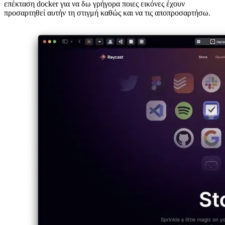
Κοινή χρήση οθόνης iPhone σε Mac
Πώς να εμφανίσετε την
οθόνη σας iOS στο Mac σας