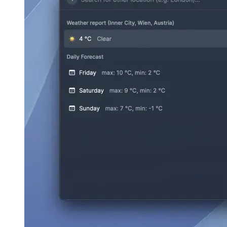
Παλέτα εντολών Github
Πώς να αναζητήσετε αποθετήρια και
γρήγορες ενέργειες στο Github