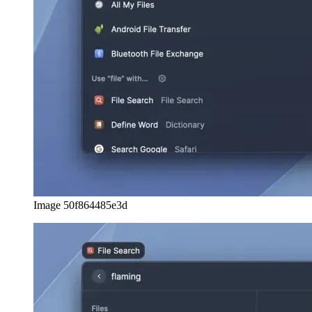
επισκεφτείτε το κατάστημα για να κατεβάσετε επεκτάσεις τρίτων
για τις ροές εργασίας σας. Για παράδειγμα, χρησιμοποιώ την
επέκταση docker για να δω γρήγορα ποιες εικόνες έχουν
προσαρτηθεί αυτήν τη στιγμή καθώς και να τις αποπροσαρτήσω.
Image 2d839ddc1867
Για να διατηρήσω μια επισκόπηση των Jira-tickets μου, κατέβασα
επίσης την επέκταση Jira, ώστε να μπορώ να ελέγξω γρήγορα το
αναγνωριστικό εισιτηρίου όταν εργάζομαι στο σχετικό PR, απλώς
για να αναφέρω ένα άλλο παράδειγμα.
Περίληψη και ετυμηγορία
Το Raycast είναι ένα πολύ ευέλικτο εργαλείο που σας επιτρέπει να
γίνετε πραγματικός χρήστης ισχύος χωρίς να ρυθμίζετε τα πάντα με
μη αυτόματο τρόπο, καθώς η εστίαση του εργαλείου στις
επεκτάσεις σάς παρέχει πολλές δυνατότητες αμέσως.
Γίνεται γρήγορη λήψη, γι' αυτό σας συνιστώ ανεπιφύλακτα να το
δοκιμάσετε και να δείτε μόνοι σας εάν ταιριάζει στη ροή εργασίας
σας. Μόλις προσαρμοστείτε στη χρήση μιας παλέτας εντολών,
γίνεται δεύτερη φύση στη χρήση.