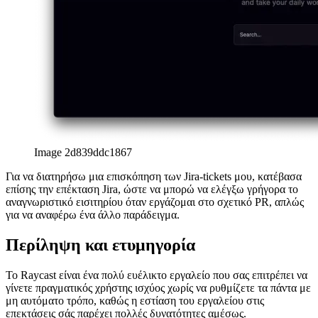
IntelliJ για Apple M1
Η πλήρης σουίτα IntelliJ διατίθεται για
τους επεξεργαστές Μ της Apple