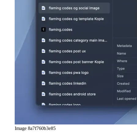
afrikaans
afrikaans
العربية
العربية
deutsch
deutsch
ελληνικά
ελληνικά
english
english
esperanto
esperanto
español
español
français
français
עברית
עברית
हिन्दी
हिन्दी
magyar
magyar
italiano
italiano