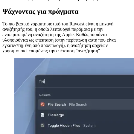
κ.λπ.) καθώς και πληροφορίες για τον καιρό - απλώς για να
αναφέρουμε μερικά.
Image 5553182a7aa0
Image efeff98ceb22
Έλεγχος παραθύρου στο macOS
Το Raycast παρέχει επίσης έναν δωρεάν διαχειριστή για τα
παράθυρά σας στο macOS. Αυτό σας επιτρέπει να ευθυγραμμίσετε
τα παράθυρα σύμφωνα με ορισμένες προεπιλογές. Για παράδειγμα,
μπορείτε να πείτε στο Raycast να μετακινήσει το τρέχον
εστιασμένο παράθυρο στα αριστερά της οθόνης σας και ένα άλλο
παράθυρο προς τα δεξιά.
Image fe2b4237a53f
Μια αγορά επεκτάσεων
Για να κάνετε πλήρη χρήση του Raycast, συνιστώ ανεπιφύλακτα να