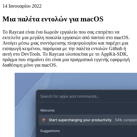
Raycast για macOS
Ένα ευέλικτο εργαλείο ελέγχει ένα τεράστιο σύνολο κοινών
εργασιών
14 Ιανουαρίου 2022
Μια παλέτα εντολών για macOS
Το Raycast είναι ένα δωρεάν εργαλείο που σας επιτρέπει να
εκτελείτε μια μεγάλη ποικιλία εργασιών από παντού στο macOS.
Ανοίγει μέσω μιας συντόμευσης πληκτρολογίου και παρέχει μια
εισαγωγή κειμένου, παρόμοια με την παλέτα εντολών Github ή
αυτή στο DevTools. Το Raycast υλοποιείται με το AppKit-SDK,
πράγμα που σημαίνει ότι είναι μια πραγματικά εγγενής εφαρμογή
διαθέσιμη μόνο για macOS.
Image b7fdd9e3e9c3
Η χρήση του Raycast σάς επιτρέπει να καλείτε επαναλαμβανόμενες
εργασίες μέσα σε λίγα δευτερόλεπτα. Και το καλύτερο από όλα, το
εργαλείο παρέχει ένα API για επεκτάσεις, ώστε να μπορείτε να
κωδικοποιήσετε τον εαυτό σας ό,τι χρειάζεστε σε περίπτωση που