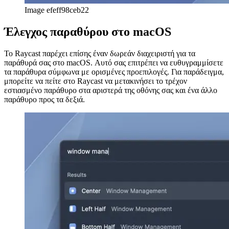
Μενού εντολών Chrome & Edge DevTools
Πώς να
πλοηγηθείτε στο DevTools σαν χρήστης ενέργειας