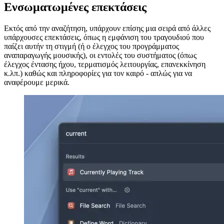
日本語
日本語
한국어
한국어
русский
русский
türkçe
türkçe
yiddish
yiddish
Suggestions