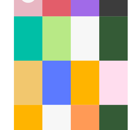
Ελέγξτε τη φωτεινότητα στις εξωτερικές οθόνες του
macOS
Πώς να χρησιμοποιήσετε την εφαρμογή που
ονομάζεται MonitorControl για αλλαγές φωτεινότητας
οθόνης