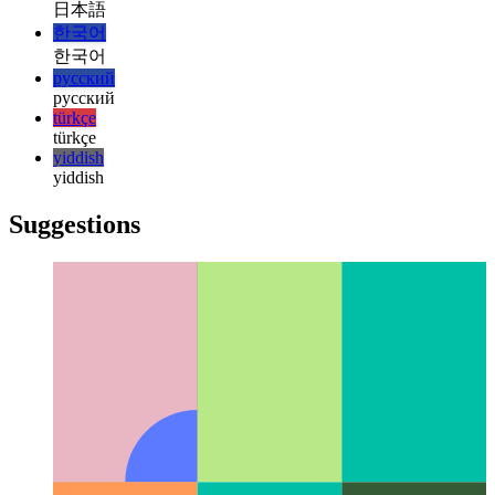
magyar
magyar
italiano
italiano
日本語
日本語
한국어
한국어
русский
русский
türkçe
türkçe
yiddish
yiddish
Suggestions