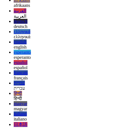
usuario quiera ejecutar código de una fuente no confiable, lo cual es
algo muy bueno. Pero al intentar instalar nuestro pequeño
salvapantallas, todo el proceso se vuelve bastante tedioso. Sin
embargo, al final, ¡todo debería funcionar bien!
afrikaans
afrikaans
العربية
العربية
deutsch
deutsch
ελληνικά
ελληνικά
english
english
esperanto
esperanto
español
español
français
français
עברית
עברית
हिन्दी
हिन्दी