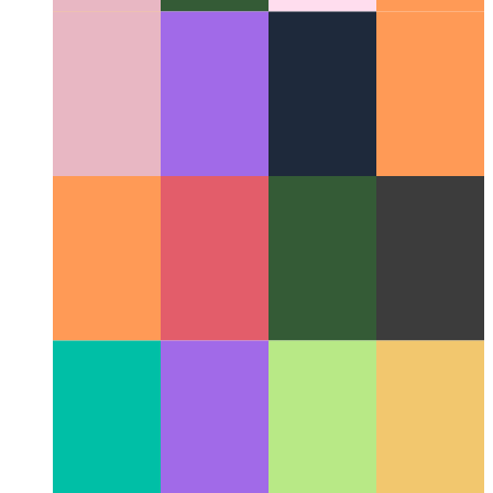
Raycast para mac OS
Una herramienta versátil controla un
gran conjunto de tareas comunes