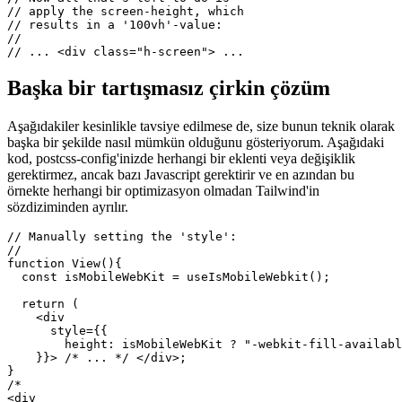
};

// ... in your app ...

// Now all that's left to do is 

// apply the screen-height, which

// results in a '100vh'-value:

//

Başka bir tartışmasız çirkin çözüm
Aşağıdakiler kesinlikle tavsiye edilmese de, size bunun teknik olarak
başka bir şekilde nasıl mümkün olduğunu gösteriyorum. Aşağıdaki
kod, postcss-config'inizde herhangi bir eklenti veya değişiklik
gerektirmez, ancak bazı Javascript gerektirir ve en azından bu
örnekte herhangi bir optimizasyon olmadan Tailwind'in
sözdiziminden ayrılır.
// Manually setting the 'style':

//

function View(){

  const isMobileWebKit = useIsMobileWebkit();

  return (

    <div 

      style={{

        height: isMobileWebKit ? "-webkit-fill-availabl