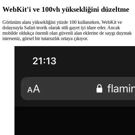
Tailwind'de 100vh davranışı nasıl düzeltilir?
24 Haziran 2021
WebKit'i ve 100vh yüksekliğini düzeltme
Görünüm alanı yüksekliğini yüzde 100 kullanırken, WebKit ve
dolayısıyla Safari teorik olarak stili gayet iyi idare eder. Ancak
mobilde oldukça önemli olan güvenli alan eklerine de saygı duymak
isterseniz, görsel bir tutarsızlık ortaya çıkıyor.