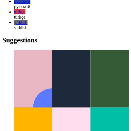
日本語
한국어
한국어
русский
русский
türkçe
türkçe
yiddish
yiddish
Suggestions