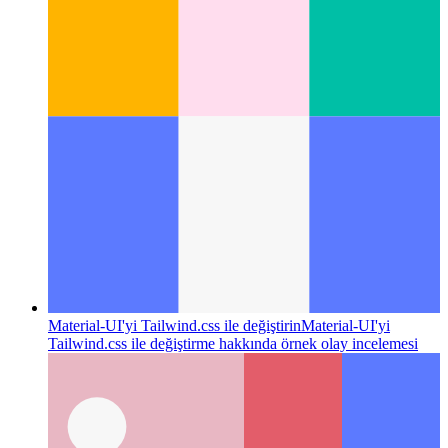
Material-UI'yi Tailwind.css ile değiştirin
Material-UI'yi
Tailwind.css ile değiştirme hakkında örnek olay incelemesi