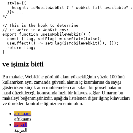
    }}> /* ... */ </div>;

}

/*

<div 

  style={{

    height: isMobileWebKit ? "-webkit-fill-available" :
  }}> ...

*/

// This is the hook to determine

// if we're in a WebKit-env:

export function useIsMobileWebkit() {

  const [flag, setFlag] = useState(false);

  useEffect(() => setFlag(isMobileWebkit()), []);

  return flag;

ve işimiz bitti
Bu makale, WebKit'te görüntü alanı yüksekliğinin yüzde 100'ünü
kullanırken aynı zamanda güvenli alanın iç kısımlarına da saygı
gösterirken küçük ama muhtemelen can sıkıcı bir görsel hatanın
nasıl düzeltileceği konusunda hızlı bir kılavuz sağlar. Umarım bu
makaleyi beğenmişsinizdir, aşağıda listelenen diğer ilginç kılavuzları
ve örnekleri kontrol ettiğinizden emin olun.
afrikaans