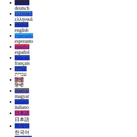
afrikaans
العربية
العربية
deutsch
deutsch
ελληνικά
ελληνικά
english
english
esperanto
esperanto
español
español
français
français
עברית
עברית
हिन्दी
हिन्दी
magyar
magyar
italiano
italiano
日本語