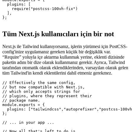
// Then use a custom PostCSS-config.

// This example assumes you only have

// one custom plugin, which leads to

// the following config.

module.exports = {

  plugins: [

    require("postcss-100vh-fix")  

  ],

};

Tüm Next.js kullanıcıları için bir not
Next.js ile Tailwind kullanıyorsanız, işlerin yürümesi için PostCSS-
config'inize uygulamanız gereken küçük bir değişiklik var.
“Require” yoluyla içe aktarma kullanmak yerine, eklenti dizisinde
paketin adını bir dize olarak kullanmanız gerekir. Ayrıca, Tailwind
tarafından otomatik olarak eklendiklerinden, varsayılan olarak gelen
tüm Tailwind'in kendi eklentilerini dahil etmeniz gerekmez.
// Effectively the same config,

// but now compatible with Next.js,

// which only accepts strings for

// plugins, where they represent their

// package name.

module.exports = {

  plugins: ["tailwindcss","autoprefixer","postcss-100vh