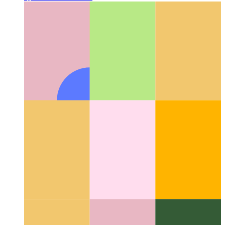
UX çalışması: panoya kopyala
UX'inizde panoya kopyala
eylemi nasıl tasarlanır