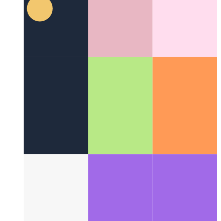
Firestore Veri Paketleri
Önbelleğe alınmış Firestore belgeleri
için yeni bir uygulama