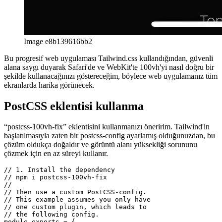
Image e8b139616bb2
Bu progresif web uygulaması Tailwind.css kullandığından, güvenli
alana saygı duyarak Safari'de ve WebKit'te 100vh'yi nasıl doğru bir
şekilde kullanacağınızı göstereceğim, böylece web uygulamanız tüm
ekranlarda harika görünecek.
PostCSS eklentisi kullanma
“postcss-100vh-fix” eklentisini kullanmanızı öneririm. Tailwind'in
başlatılmasıyla zaten bir postcss-config ayarlamış olduğunuzdan, bu
çözüm oldukça doğaldır ve görüntü alanı yüksekliği sorununu
çözmek için en az süreyi kullanır.
// 1. Install the dependency

// npm i postcss-100vh-fix

//
