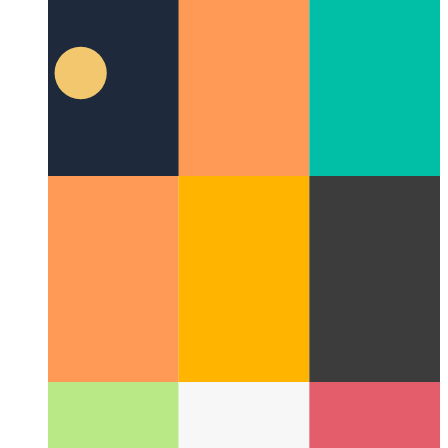
Wat is 'n UI-patroon?
Kyk na 'n nuwe aspek in UI-ontwerp