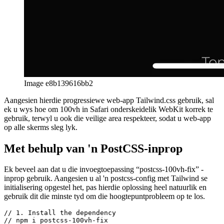
Image e8b139616bb2
Aangesien hierdie progressiewe web-app Tailwind.css gebruik, sal
ek u wys hoe om 100vh in Safari onderskeidelik WebKit korrek te
gebruik, terwyl u ook die veilige area respekteer, sodat u web-app
op alle skerms sleg lyk.
Met behulp van 'n PostCSS-inprop
Ek beveel aan dat u die invoegtoepassing “postcss-100vh-fix” -
inprop gebruik. Aangesien u al 'n postcss-config met Tailwind se
initialisering opgestel het, pas hierdie oplossing heel natuurlik en
gebruik dit die minste tyd om die hoogtepuntprobleem op te los.