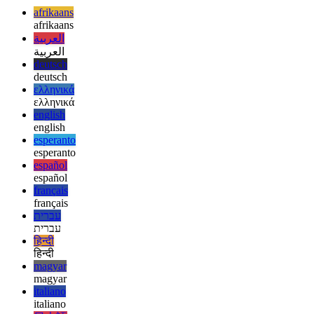
artikel gehou het. Kyk na ander interessante gidse en voorbeelde
wat hieronder gelys word.
afrikaans
afrikaans
العربية
العربية
deutsch
deutsch
ελληνικά
ελληνικά
english
english
esperanto
esperanto
español
español
français
français
עברית
עברית
हिन्दी
हिन्दी
magyar
magyar