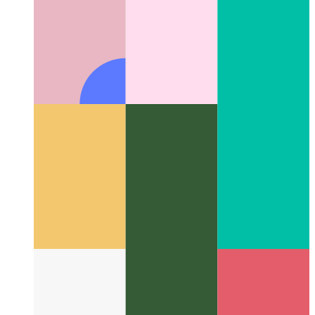
Codespaces deur Github
IDE as 'n diens, beskikbaar in u
blaaier