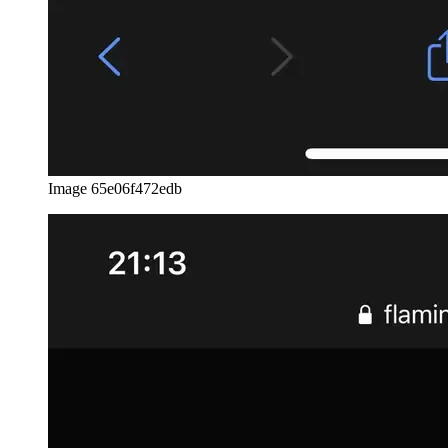
Image 65e06f472edb