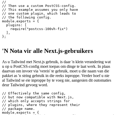
// 1. Install the dependency

// npm i postcss-100vh-fix

//

// Then use a custom PostCSS-config.

// This example assumes you only have

// one custom plugin, which leads to

// the following config.

module.exports = {

  plugins: [

    require("postcss-100vh-fix")  

  ],

};

'N Nota vir alle Next.js-gebruikers
As u Tailwind met Next.js gebruik, is daar 'n klein verandering wat
u op u PostCSS-config moet toepas om dinge te laat werk. In plaas
daarvan om invoer via 'vereis' te gebruik, moet u die naam van die
pakket as 'n string gebruik in die reeks inproppe. Verder hoef u nie
al Tailwind se eie inproppe by te voeg nie, aangesien dit outomaties
deur Tailwind gevoeg word.
// Effectively the same config,

// but now compatible with Next.js,

// which only accepts strings for
