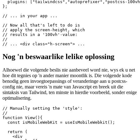
// plugins, where they represent their

// package name.

module.exports = {

  plugins: ["tailwindcss","autoprefixer","postcss-100vh
};

// ... in your app ...

// Now all that's left to do is 

// apply the screen-height, which

// results in a '100vh'-value:

//

Nog 'n beswaarlike lelike oplossing
Alhoewel die volgende beslis nie aanbeveel word nie, wys ek u net
hoe dit tegnies op 'n ander manier moontlik is. Die volgende kode
benodig geen invoegtoepassings of veranderinge aan u postcss-
config nie, maar vereis 'n mate van Javascript en breek uit die
sintaksis van Tailwind, ten minste in hierdie voorbeeld, sonder enige
optimalisering.
// Manually setting the 'style':

//

function View(){

  const isMobileWebKit = useIsMobileWebkit();
