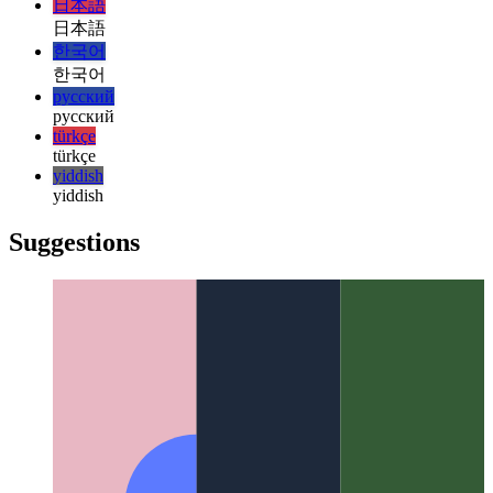
italiano
italiano
日本語
日本語
한국어
한국어
русский
русский
türkçe
türkçe
yiddish
yiddish
Suggestions