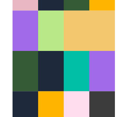
Google ZX - dopskrifte met Javascript
Hoe om dopskrifte met
Javascript en Node.js te skryf