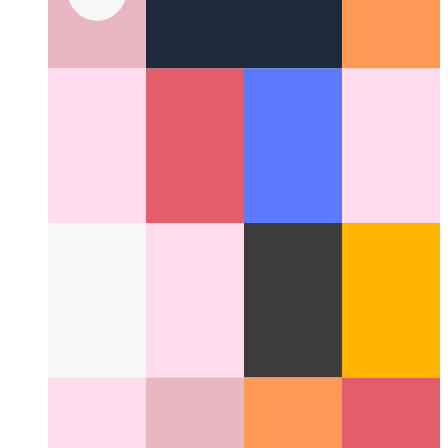
AndroidEnv
'N Koppelvlak vir versterkingsleer om toegang
tot die Android-bedryfstelsel te kry