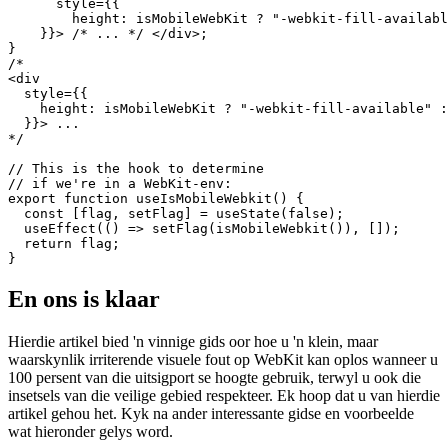
  return (

    <div 

      style={{

        height: isMobileWebKit ? "-webkit-fill-availabl
    }}> /* ... */ </div>;

}

/*

<div 

  style={{

    height: isMobileWebKit ? "-webkit-fill-available" :
  }}> ...

*/

// This is the hook to determine

// if we're in a WebKit-env:

export function useIsMobileWebkit() {

  const [flag, setFlag] = useState(false);

  useEffect(() => setFlag(isMobileWebkit()), []);

  return flag;

En ons is klaar
Hierdie artikel bied 'n vinnige gids oor hoe u 'n klein, maar
waarskynlik irriterende visuele fout op WebKit kan oplos wanneer u
100 persent van die uitsigport se hoogte gebruik, terwyl u ook die
insetsels van die veilige gebied respekteer. Ek hoop dat u van hierdie