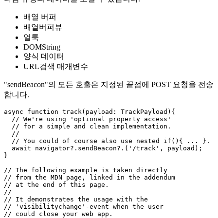
"sendBeacon" 기능을 모두 사용할 수 있는 한 보낼 페이로드와
URL을 제공하기만 하면 됩니다.
다음 유형의 데이터를 보낼 수 있습니다.
배열 버퍼
배열버퍼뷰
얼룩
DOMString
양식 데이터
URL검색 매개변수
"sendBeacon"의 모든 호출은 지정된 끝점에 POST 요청을 전송
합니다.
async function track(payload: TrackPayload){

  // We're using 'optional property access'

  // for a simple and clean implementation.

  //

  // You could of course also use nested if(){ ... }.

  await navigator?.sendBeacon?.('/track', payload);

}

// The following example is taken directly

// from the MDN page, linked in the addendum
