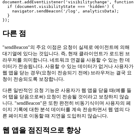
// at the end of this page.

//

// It demonstrates the usage with the

// 'visibilitychange'-event when the user

// could close your web app.

document.addEventListener('visibilitychange', function 
  if (document.visibilityState === 'hidden') {

    navigator.sendBeacon('/log', analyticsData);

  }

다른 점
"sendBeacon"의 주요 이점은 요청이 실제로 에이전트에 의해
대기열에 있다는 것입니다. 즉, 현재 클라이언트가 로드된 브
라우저를 의미합니다. 네트워크 연결을 사용할 수 있는 한 데
이터가 전송됩니다. 사용할 수 있는 데이터가 없거나 사용자가
웹 앱을 닫는 경우(요청이 전송되기 전에) 브라우저는 결국 요
청이 전송되도록 보장합니다.
다른 일반적인 요청 기능은 사용자가 웹 앱을 닫을 때(예를 들
어 탭을 닫음으로써) 요청이 전송될 것이라고 보장하지 않습
니다. "sendBeacon"은 또한 완전히 비동기식이며 사용자의 페
이지 기록에 대한 분석 데이터를 계속 전송하면서 웹 앱의 다