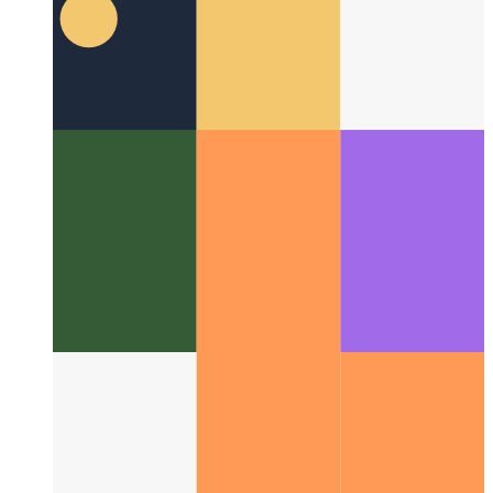
Chrome 및 Edge DevTools 명령 메뉴
고급 사용자처럼
DevTools를 탐색하는 방법