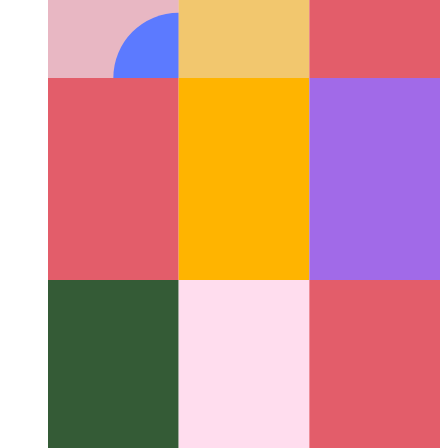
PWA가 말하기 시작하면
WaveNet을 사용하여 기사에 음
성 합성 추가