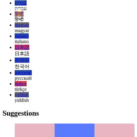
español
español
français
français
עברית
עברית
हिन्दी
हिन्दी
magyar
magyar
italiano
italiano
日本語
日本語
한국어
한국어
русский
русский
türkçe
türkçe
yiddish
yiddish
Suggestions