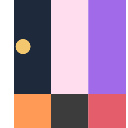
강력한 Github Markdown
Github의 Markdown이 얼마나 다
재다능한 지 확인하십시오