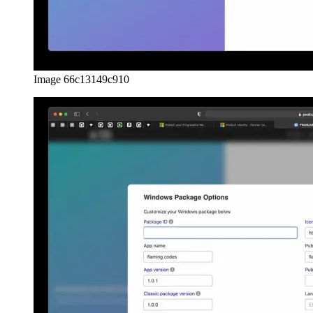
Image 66c13149c910