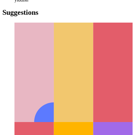
türkçe
türkçe
yiddish
yiddish
Suggestions