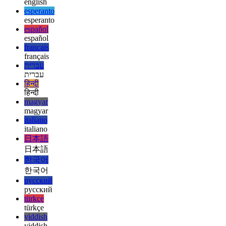
ελληνικά
ελληνικά
english
english
esperanto
esperanto
español
español
français
français
עברית
עברית
हिन्दी
हिन्दी
magyar
magyar
italiano
italiano
日本語
日本語
한국어
한국어
русский
русский