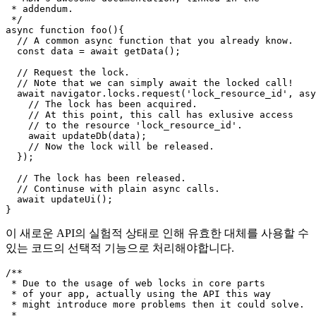
/*

 * A simple demonstration of the Web Lock API.

 * Note that this example has been taken from

 * MDN's awesome documentation, linked in the

 * addendum.

 */

async function foo(){

  // A common async function that you already know.

  const data = await getData();

  // Request the lock.

  // Note that we can simply await the locked call!

  await navigator.locks.request('lock_resource_id', asy
    // The lock has been acquired.

    // At this point, this call has exlusive access 

    // to the resource 'lock_resource_id'.

    await updateDb(data);

    // Now the lock will be released.

  });

  // The lock has been released.

  // Continuse with plain async calls.

  await updateUi();

이 새로운 API의 실험적 상태로 인해 유효한 대체를 사용할 수
있는 코드의 선택적 기능으로 처리해야합니다.