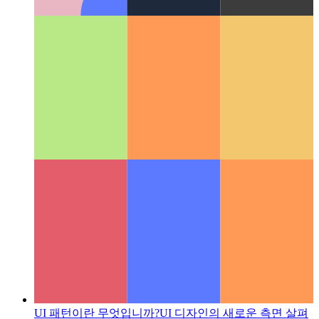
Microsoft App Store의 PWA
Microsoft App Store에 PWA를
게시하는 방법