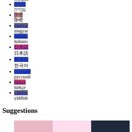
esperanto
español
español
français
français
עברית
עברית
हिन्दी
हिन्दी
magyar
magyar
italiano
italiano
日本語
日本語
한국어
한국어
русский
русский
türkçe
türkçe
yiddish
yiddish