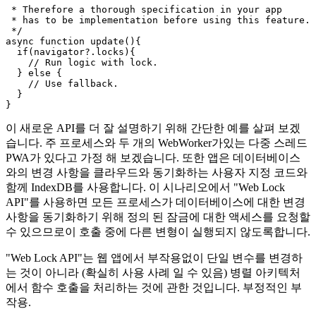
/**

 * Due to the usage of web locks in core parts

 * of your app, actually using the API this way

 * might introduce more problems then it could solve.

 * 

 * Therefore a thorough specification in your app

 * has to be implementation before using this feature.

 */

async function update(){

  if(navigator?.locks){

    // Run logic with lock.

  } else {

    // Use fallback.

  }

이 새로운 API를 더 잘 설명하기 위해 간단한 예를 살펴 보겠
습니다. 주 프로세스와 두 개의 WebWorker가있는 다중 스레드
PWA가 있다고 가정 해 보겠습니다. 또한 앱은 데이터베이스
와의 변경 사항을 클라우드와 동기화하는 사용자 지정 코드와
함께 IndexDB를 사용합니다. 이 시나리오에서 "Web Lock
API"를 사용하면 모든 프로세스가 데이터베이스에 대한 변경
사항을 동기화하기 위해 정의 된 잠금에 대한 액세스를 요청할
수 있으므로이 호출 중에 다른 변형이 실행되지 않도록합니다.
"Web Lock API"는 웹 앱에서 부작용없이 단일 변수를 변경하