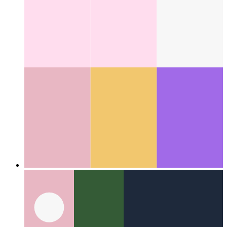
वेब लॉक एपीआई
विभिन्न प्रक्रियाओं के बीच समन्वय कार्य और संसाधनों
का उपयोग
Categories