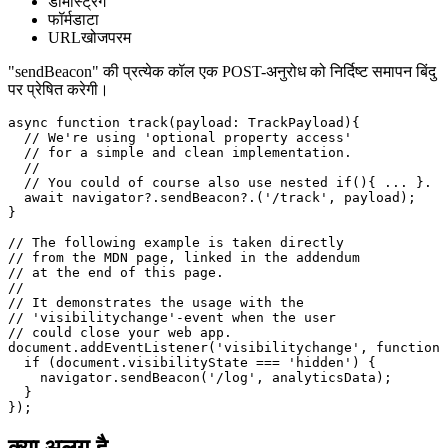
ऐरेबफ़र
ऐरेबफ़र व्यू
ब्लॉब
डोमस्ट्रिंग
फॉर्मडाटा
URLखोजपरम
"sendBeacon" की प्रत्येक कॉल एक POST-अनुरोध को निर्दिष्ट समापन बिंदु
पर प्रेषित करेगी।
async function track(payload: TrackPayload){

  // We're using 'optional property access'

  // for a simple and clean implementation.

  //

  // You could of course also use nested if(){ ... }.

  await navigator?.sendBeacon?.('/track', payload);

}

// The following example is taken directly

// from the MDN page, linked in the addendum

// at the end of this page.

//

// It demonstrates the usage with the

// 'visibilitychange'-event when the user

// could close your web app.

document.addEventListener('visibilitychange', function 
  if (document.visibilityState === 'hidden') {
