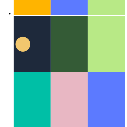
एल्गोरिदम और डेटा संरचनाएं