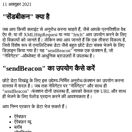
छोटे डेटा भाग को मज़बूती से संचारित करने के लिए 'sendBeacon' का उपयोग
कैसे करें
11 अक्तूबर 2021
"सेंडबीकन" क्या है
जब आप किसी क्लाइंट से अनुरोध करना चाहते हैं, जैसे आपके प्रगतिशील वेब
ऐप से: या तो XMLHttpRequest या नया "fetch" आप उपयोग करने के लिए
दो विकल्पों को जानते हैं। लेकिन क्या आप जानते हैं कि एक तीसरा विकल्प है,
जिसे विशेष रूप से एनालिटिक्स डेटा जैसे बहुत छोटे डेटा चंक्स भेजने के लिए
डिज़ाइन किया गया है? यह "sendBeacon" नामक एक फ़ंक्शन है, जो
"नेविगेटर" -ऑब्जेक्ट से आधुनिक ब्राउज़रों में उपलब्ध है।
"sendBeacon" का उपयोग कैसे करें
छोटे डेटा विखंडू के लिए इस उद्देश्य-निर्मित अनुरोध-फ़ंक्शन का उपयोग करना
वास्तव में सरल है। जब तक नेविगेटर पर "नेविगेटर" और साथ ही
"sendBeacon" -फंक्शन दोनों उपलब्ध हैं, आपको केवल एक URL और साथ
ही भेजने के लिए पेलोड प्रदान करने की आवश्यकता है।
आप निम्न प्रकार के डेटा भेज सकते हैं।