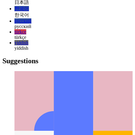
magyar
italiano
italiano
日本語
日本語
한국어
한국어
русский
русский
türkçe
türkçe
yiddish
yiddish
Suggestions