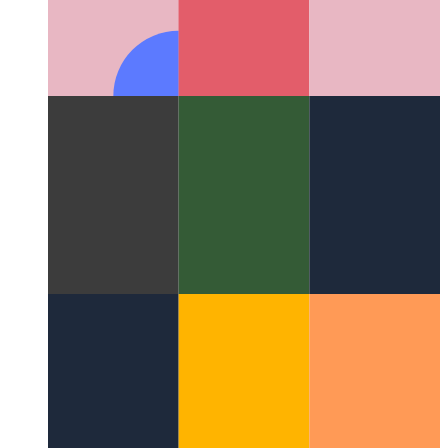
पीडब्ल्यूए कंपन एपीआई
आइए आपके डिवाइस को हिलाने के लिए नेविगेटर
का उपयोग करें