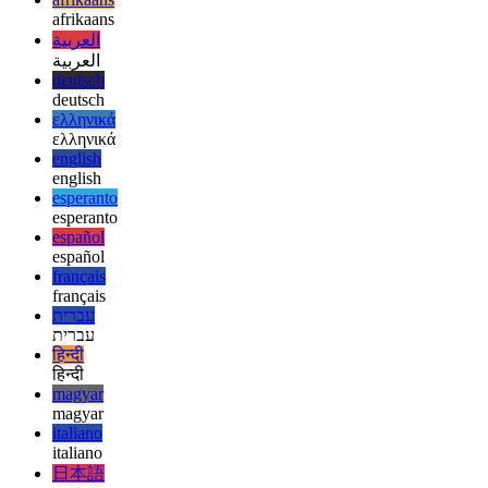
का समर्थन नहीं करता है (हालांकि यह अत्यधिक संभावना नहीं है), ताकि आप
अपने ऐप का उपयोग करने से पहले समर्थन के लिए एक साधारण जांच के साथ
उत्तरोत्तर उन्नत कर सकें।
afrikaans
afrikaans
العربية
العربية
deutsch
deutsch
ελληνικά
ελληνικά
english
english
esperanto
esperanto
español
español
français
français
עברית
עברית
हिन्दी
हिन्दी
magyar