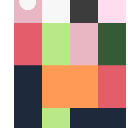
वेब ऐप बैजिंग एपीआई
अपने स्थापित PWA के लिए बैज का उपयोग कैसे
करें