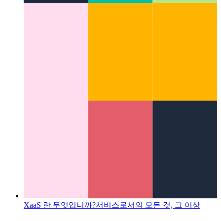
Microsoft App Store의 PWA
Microsoft App Store에 PWA를
게시하는 방법