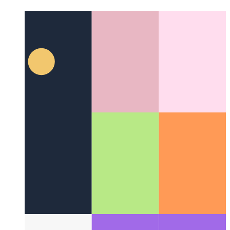
yiddish
yiddish
Suggestions