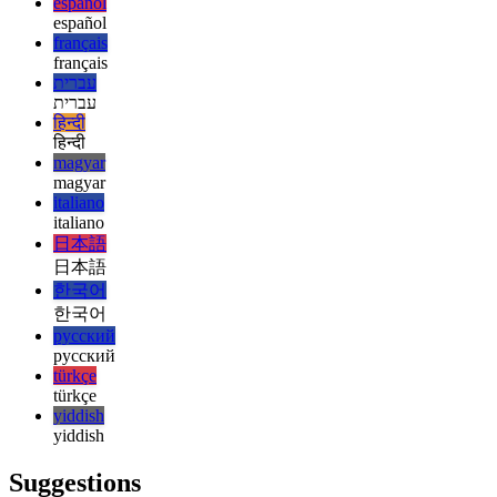
english
english
esperanto
esperanto
español
español
français
français
עברית
עברית
हिन्दी
हिन्दी
magyar
magyar
italiano
italiano
日本語
日本語
한국어
한국어
русский
русский
türkçe
türkçe