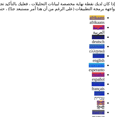
تدريجيًا تحسين تطبيق الويب الخاص بك
إذا كان لديك نقطة نهاية مخصصة لبيانات التحليلات ، فعليك بالتأكيد
واجهة برمجة التطبيقات (على الرغم من أن هذا أمر مستبعد جدًا) ، 
afrikaans
afrikaans
العربية
العربية
deutsch
deutsch
ελληνικά
ελληνικά
english
english
esperanto
esperanto
español
español
français
français
עברית
עברית