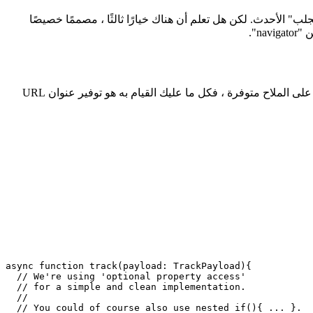
ن اللذين يجب استخدامهما عندما تريد تقديم طلب من أحد العملاء ، مثل تطبيق الويب التقدمي: إما XMLHttpRequest أو "الجلب" الأحدث. لكن هل تعلم أن هناك خيارًا ثالثًا ، مصممًا خصيصًا
يعد استخدام وظيفة الطلب المصممة لهذا الغرض لقطع البيانات الصغيرة أمرًا بسيطًا حقًا. طالما أن كل من وظيفة "الملاح" و "sendBeacon" على الملاح متوفرة ، فكل ما عليك القيام به هو توفير عنوان URL
async function track(payload: TrackPayload){
