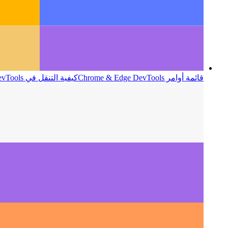
قائمة أوامر Chrome & Edge DevTools
كيفية التنقل في DevTools كمستخدم متمرس