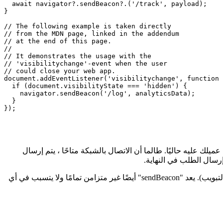
  // We're using 'optional property access'

  // for a simple and clean implementation.

  //

  // You could of course also use nested if(){ ... }.

  await navigator?.sendBeacon?.('/track', payload);

}

// The following example is taken directly

// from the MDN page, linked in the addendum

// at the end of this page.

//

// It demonstrates the usage with the

// 'visibilitychange'-event when the user

// could close your web app.

document.addEventListener('visibilitychange', function 
  if (document.visibilityState === 'hidden') {

    navigator.sendBeacon('/log', analyticsData);

  }

م تحميل عميلك عليه حاليًا. طالما أن الاتصال بالشبكة متاحًا ، يتم إرسال
رسال الطلب في النهاية.
لا تضمن وظائف الطلب الشائعة الأخرى أن يتم إرسال طلبك عندما يغلق المستخدم تطبيق الويب (على سبيل المثال عن طريق إغلاق علامة التبويب). يعد "sendBeacon" أيضًا غير متزامن تمامًا ولا يتسبب في أي