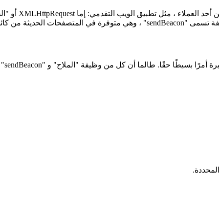
ربما تعرف الخياري
ن كائن "navigator".