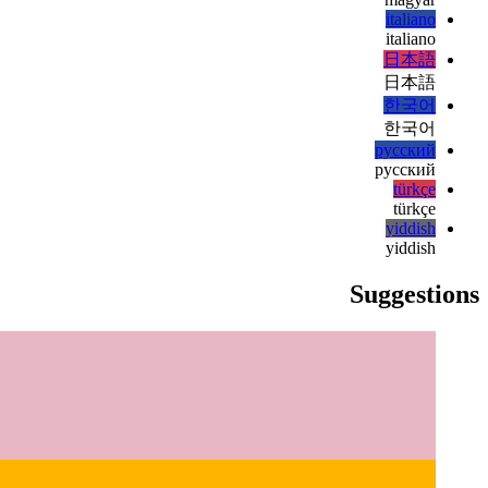
हिन्दी
हिन्दी
magyar
magyar
italiano
italiano
日本語
日本語
한국어
한국어
русский
русский
türkçe
türkçe
yiddish
yiddish
Suggestions