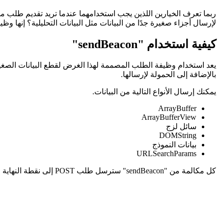
ما هو "sendBeacon"
لإرسال أجزاء صغيرة جدًا من البيانات مثل البيانات التحليلية؟ إنها وظيفة تسمى "sendBeacon" ، وهي متوفرة في المتصفحات الحديثة م
كيفية استخدام "sendBeacon"
بالإضافة إلى الحمولة لإرسالها.
يمكنك إرسال الأنواع التالية من البيانات.
ArrayBuffer
ArrayBufferView
سائل لزج
DOMString
بيانات النموذج
URLSearchParams
كل مكالمة من "sendBeacon" سترسل طلب POST إلى نقطة النهاية المحددة.