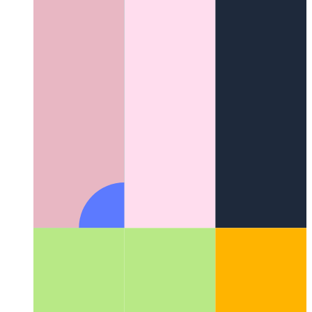
Microsoft App Store의 PWA
Microsoft App Store에 PWA를
게시하는 방법