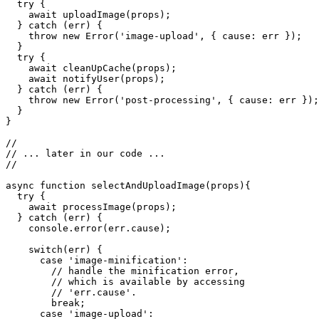
    await minifyImage(props);

  } catch (err) {

    throw new Error('image-minification', { cause: err 
  }

  try {

    await uploadImage(props);

  } catch (err) {

    throw new Error('image-upload', { cause: err });

  }

  try {

    await cleanUpCache(props);

    await notifyUser(props);

  } catch (err) {

    throw new Error('post-processing', { cause: err });

  }

}

//

// ... later in our code ...

//

async function selectAndUploadImage(props){

  try {

    await processImage(props);

  } catch (err) {

    console.error(err.cause);

    switch(err) {

      case 'image-minification':

        // handle the minification error,
