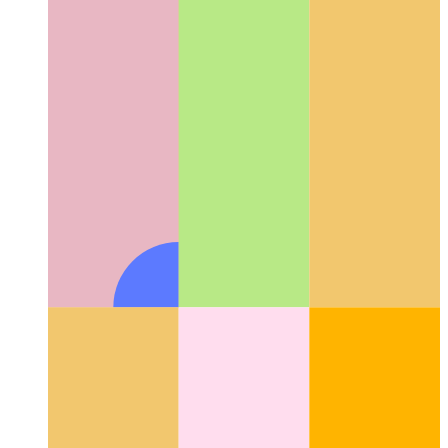
PWA가 말하기 시작하면
WaveNet을 사용하여 기사에 음
성 합성 추가