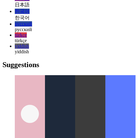
italiano
italiano
日本語
日本語
한국어
한국어
русский
русский
türkçe
türkçe
yiddish
yiddish
Suggestions