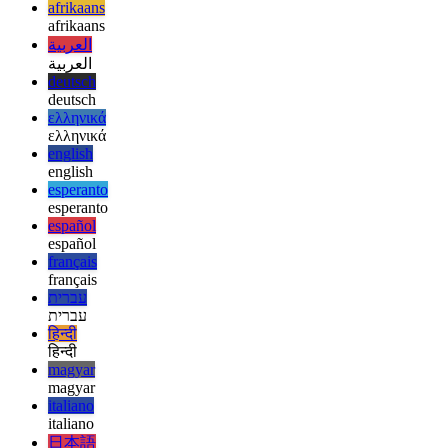
없습니다. Node.js가 버전 9.3을 사용하기 시작하면 이에 따라
이 문서를 업데이트하겠습니다.
afrikaans
afrikaans
العربية
العربية
deutsch
deutsch
ελληνικά
ελληνικά
english
english
esperanto
esperanto
español
español
français
français
עברית
עברית
हिन्दी
हिन्दी
magyar
magyar