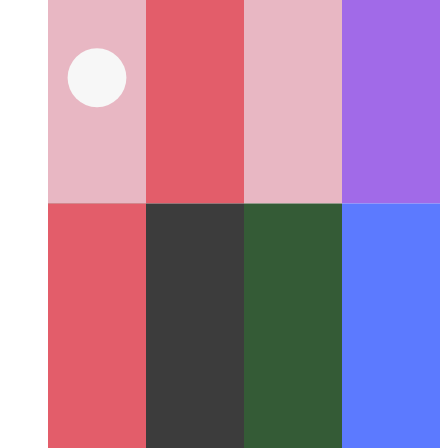
Cypress 구성 요소 테스트 러너
React를위한 유닛 컴포넌
트 테스트 빌드