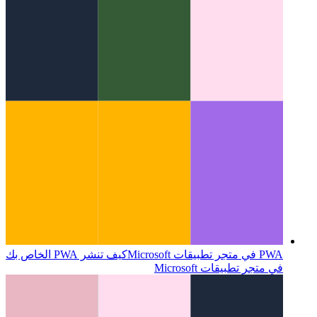
قائمة أوامر Chrome & Edge DevTools
كيفية التنقل في
DevTools كمستخدم متمرس