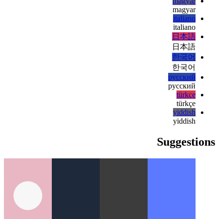
עברית
עברית
हिन्दी
हिन्दी
magyar
magyar
italiano
italiano
日本語
日本語
한국어
한국어
русский
русский
türkçe
türkçe
yiddish
yiddish
Suggestions