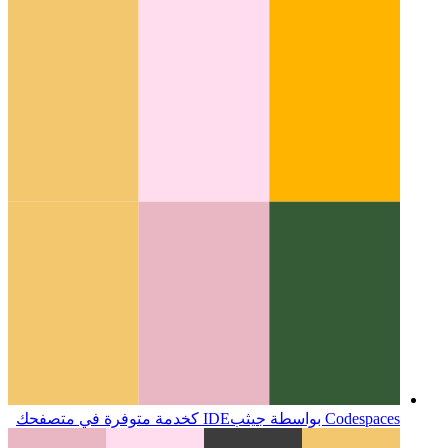
عندما يبدأ PWA الخاص بك في الكلام
استخدام WaveNet
لإضافة تركيب الكلام للمقالات