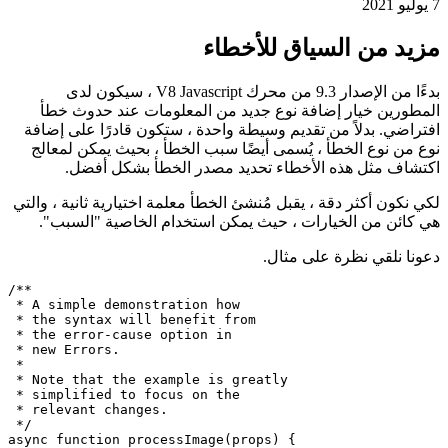
خطأ Node.js في السياق
كيفية إضافة سبب خطأ في الإصدار 9.3 V8 وما بعده
7 يوليو 2021
مزيد من السياق للأخطاء
بدءًا من الإصدار 9.3 من محرك V8 Javascript ، سيكون لدى
المطورين خيار إضافة نوع جديد من المعلومات عند حدوث خطأ
افتراضي. بدلاً من تقديم وسيطة واحدة ، ستكون قادرًا على إضافة
نوع من نوع الخطأ ، يُسمى أيضًا سبب الخطأ ، بحيث يمكن لمعالج
اكتشاف مثل هذه الأخطاء تحديد مصدر الخطأ بشكل أفضل.
لكي نكون أكثر دقة ، يقبل مُنشئ الخطأ معلمة اختيارية ثانية ، والتي
هي كائن من الخيارات ، حيث يمكن استخدام الخاصية "السبب".
دعونا نلقي نظرة على مثال.
/**

 * A simple demonstration how

 * the syntax will benefit from

 * the error-cause option in

 * new Errors.

 * 
