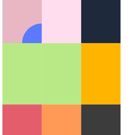
PWA في متجر تطبيقات Microsoft
كيف تنشر PWA الخاص بك
في متجر تطبيقات Microsoft