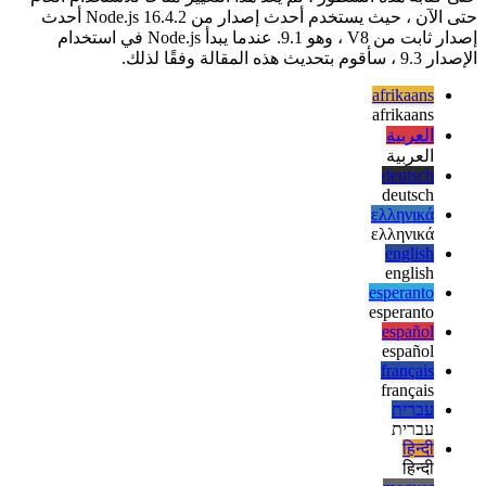
متوفر مع الإصدار 9.3 من V8 والإصدارات
الأحدث
حتى كتابة هذه السطور ، لم يعد هذا التغيير متاحًا للاستخدام العام
حتى الآن ، حيث يستخدم أحدث إصدار من Node.js 16.4.2 أحدث
إصدار ثابت من V8 ، وهو 9.1. عندما يبدأ Node.js في استخدام
الإصدار 9.3 ، سأقوم بتحديث هذه المقالة وفقًا لذلك.
afrikaans
afrikaans
العربية
العربية
deutsch
deutsch
ελληνικά
ελληνικά
english
english
esperanto
esperanto
español
español
français
français