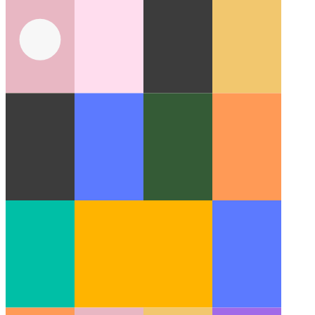
Codespaces بواسطة جيثب
IDE كخدمة متوفرة في متصفحك