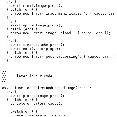
 * Note that the example is greatly

 * simplified to focus on the 

 * relevant changes.

 */

async function processImage(props) {

  try {

    await minifyImage(props);

  } catch (err) {

    throw new Error('image-minification', { cause: err 
  }

  try {

    await uploadImage(props);

  } catch (err) {

    throw new Error('image-upload', { cause: err });

  }

  try {

    await cleanUpCache(props);

    await notifyUser(props);

  } catch (err) {

    throw new Error('post-processing', { cause: err });

  }

}

//

// ... later in our code ...

//

async function selectAndUploadImage(props){

  try {

    await processImage(props);
