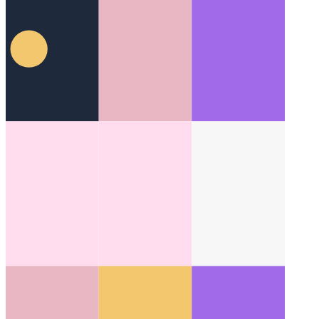
أعمدة ميلر
مفهوم تخطيط رائع غيّر واجهة المستخدم لأنظمة
الملفات
Categories