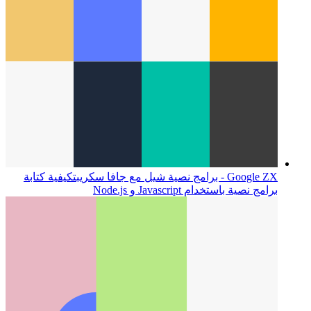
Google ZX - برامج نصية شيل مع جافا سكريبت
كيفية كتابة
برامج نصية باستخدام Javascript و Node.js