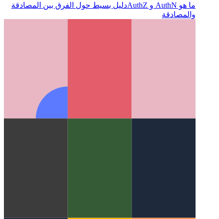
ما هو AuthN و AuthZ
دليل بسيط حول الفرق بين المصادقة
والمصادقة