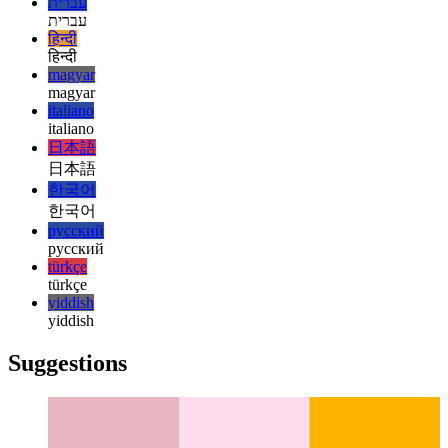
español
español
français
français
עברית
עברית
हिन्दी
हिन्दी
magyar
magyar
italiano
italiano
日本語
日本語
한국어
한국어
русский
русский
türkçe
türkçe
yiddish
yiddish
Suggestions