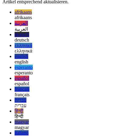
öffentliche Nutzung verfügbar, da die aktuelle neueste Node.js-
Version 16.4.2 die neueste stabile Version von V8 verwendet, die
9.1 ist. Wenn Node.js Version 9.3 verwendet, werde ich diesen
Artikel entsprechend aktualisieren.
afrikaans
afrikaans
العربية
العربية
deutsch
deutsch
ελληνικά
ελληνικά
english
english
esperanto
esperanto
español
español
français
français
עברית
עברית
हिन्दी
हिन्दी