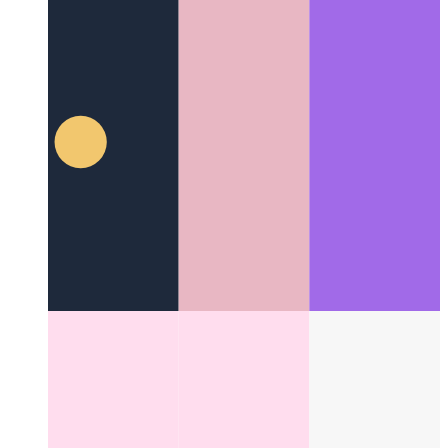
Miller-Säulen
Ein großartiges Layoutkonzept, das die
Benutzeroberfläche für Dateisysteme verändert hat
Categories