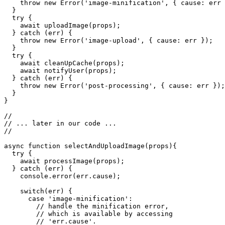
async function processImage(props) {

  try {

    await minifyImage(props);

  } catch (err) {

    throw new Error('image-minification', { cause: err 
  }

  try {

    await uploadImage(props);

  } catch (err) {

    throw new Error('image-upload', { cause: err });

  }

  try {

    await cleanUpCache(props);

    await notifyUser(props);

  } catch (err) {

    throw new Error('post-processing', { cause: err });

  }

}

//

// ... later in our code ...

//

async function selectAndUploadImage(props){

  try {

    await processImage(props);

  } catch (err) {

    console.error(err.cause);

    switch(err) {
