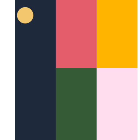
Chrome & Edge DevTools-Befehlsmenü
So navigieren Sie
durch die DevTools wie ein Power-User