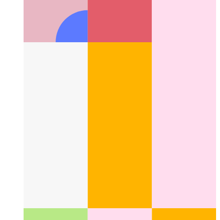
Android-Emulator auf Apple M1
So verwenden Sie den
Emulator für Android auf Apple Silicon-Geräten