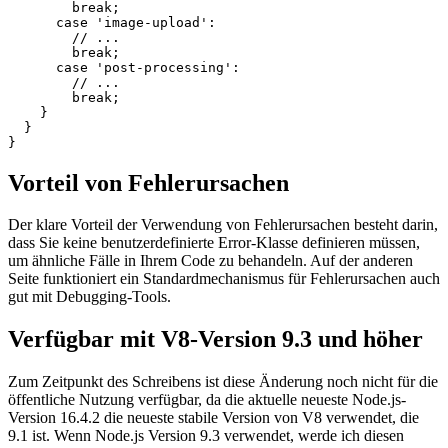
      case 'image-minification':

        // handle the minification error,

        // which is available by accessing

        // 'err.cause'.

        break;

      case 'image-upload':

        // ...

        break;

      case 'post-processing':

        // ...

        break;

    }

  }

Vorteil von Fehlerursachen
Der klare Vorteil der Verwendung von Fehlerursachen besteht darin,
dass Sie keine benutzerdefinierte Error-Klasse definieren müssen,
um ähnliche Fälle in Ihrem Code zu behandeln. Auf der anderen
Seite funktioniert ein Standardmechanismus für Fehlerursachen auch
gut mit Debugging-Tools.
Verfügbar mit V8-Version 9.3 und höher
Zum Zeitpunkt des Schreibens ist diese Änderung noch nicht für die