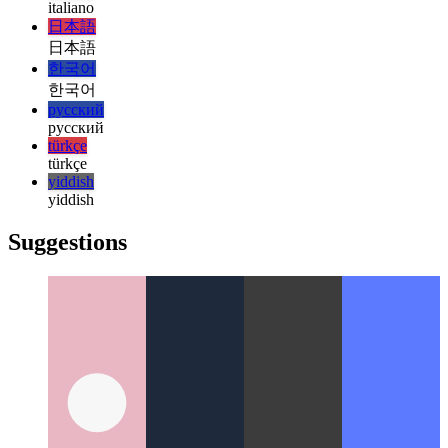
magyar
magyar
italiano
italiano
日本語
日本語
한국어
한국어
русский
русский
türkçe
türkçe
yiddish
yiddish
Suggestions