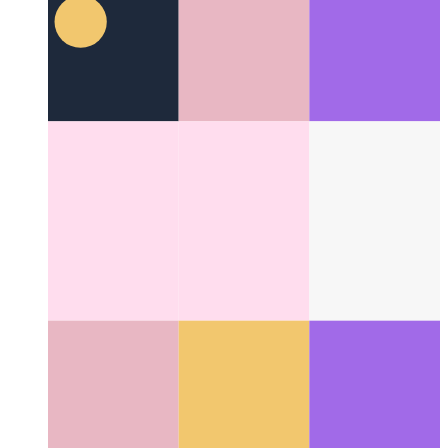
Colonne Miller
Un grande concetto di layout che ha cambiato
l'interfaccia utente per i filesystem
Categories