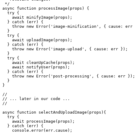
 * the error-cause option in

 * new Errors.

 * 

 * Note that the example is greatly

 * simplified to focus on the 

 * relevant changes.

 */

async function processImage(props) {

  try {

    await minifyImage(props);

  } catch (err) {

    throw new Error('image-minification', { cause: err 
  }

  try {

    await uploadImage(props);

  } catch (err) {

    throw new Error('image-upload', { cause: err });

  }

  try {

    await cleanUpCache(props);

    await notifyUser(props);

  } catch (err) {

    throw new Error('post-processing', { cause: err });

  }

}

//

// ... later in our code ...

//
