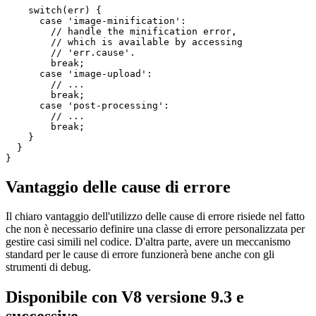
async function selectAndUploadImage(props){

  try {

    await processImage(props);

  } catch (err) {

    console.error(err.cause);

    switch(err) {

      case 'image-minification':

        // handle the minification error,

        // which is available by accessing

        // 'err.cause'.

        break;

      case 'image-upload':

        // ...

        break;

      case 'post-processing':

        // ...

        break;

    }

  }

Vantaggio delle cause di errore
Il chiaro vantaggio dell'utilizzo delle cause di errore risiede nel fatto
che non è necessario definire una classe di errore personalizzata per
gestire casi simili nel codice. D'altra parte, avere un meccanismo
standard per le cause di errore funzionerà bene anche con gli