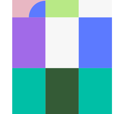
Google ZX - script di shell con Javascript
Come scrivere script
di shell con Javascript e Node.js