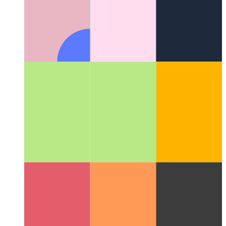
PWA nel Microsoft App Store
Come pubblicare la tua PWA
nel Microsoft App Store