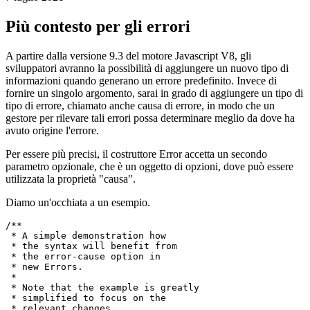
Come aggiungere una causa di errore ai lanci in V8 9.3 e versioni
successive
7 luglio 2021
Più contesto per gli errori
A partire dalla versione 9.3 del motore Javascript V8, gli
sviluppatori avranno la possibilità di aggiungere un nuovo tipo di
informazioni quando generano un errore predefinito. Invece di
fornire un singolo argomento, sarai in grado di aggiungere un tipo di
tipo di errore, chiamato anche causa di errore, in modo che un
gestore per rilevare tali errori possa determinare meglio da dove ha
avuto origine l'errore.
Per essere più precisi, il costruttore Error accetta un secondo
parametro opzionale, che è un oggetto di opzioni, dove può essere
utilizzata la proprietà "causa".
Diamo un'occhiata a un esempio.
/**

 * A simple demonstration how

 * the syntax will benefit from
