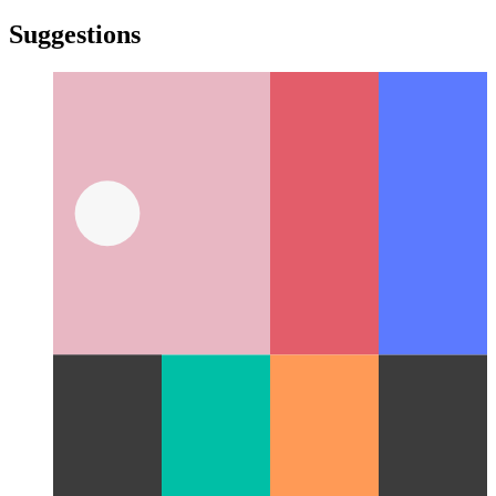
türkçe
yiddish
yiddish
Suggestions