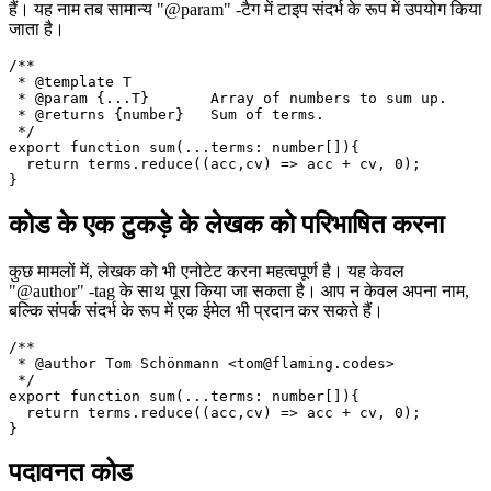
यदि आपका कोड सामान्य प्रकार का उपयोग करता है, तो आप सामान्य प्रकार
के नाम को परिभाषित करने के लिए "@template" -टैग का उपयोग कर सकते
हैं। यह नाम तब सामान्य "@param" -टैग में टाइप संदर्भ के रूप में उपयोग किया
जाता है।
/**

 * @template T

 * @param {...T}       Array of numbers to sum up.

 * @returns {number}   Sum of terms.

 */

export function sum(...terms: number[]){

  return terms.reduce((acc,cv) => acc + cv, 0);

कोड के एक टुकड़े के लेखक को परिभाषित करना
कुछ मामलों में, लेखक को भी एनोटेट करना महत्वपूर्ण है। यह केवल
"@author" -tag के साथ पूरा किया जा सकता है। आप न केवल अपना नाम,
बल्कि संपर्क संदर्भ के रूप में एक ईमेल भी प्रदान कर सकते हैं।
/**

 * @author Tom Schönmann <tom@flaming.codes>

 */

export function sum(...terms: number[]){

  return terms.reduce((acc,cv) => acc + cv, 0);
