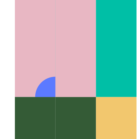
एल्गोरिदम और डेटा संरचनाएं