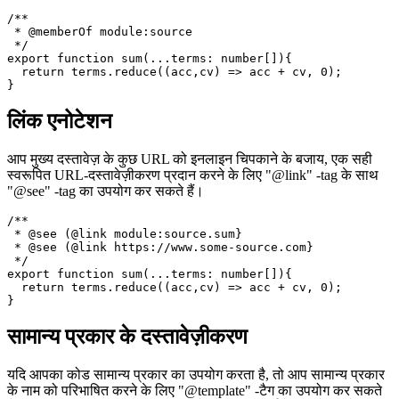
दस्तावेज़ कोड को कौन सा मॉड्यूल या पैरेंट वेरिएबल होस्ट करता है, यह
परिभाषित करने के लिए "@memberOf" -tag का उपयोग करें।
/**

 * @memberOf module:source

 */

export function sum(...terms: number[]){

  return terms.reduce((acc,cv) => acc + cv, 0);

लिंक एनोटेशन
आप मुख्य दस्तावेज़ के कुछ URL को इनलाइन चिपकाने के बजाय, एक सही
स्वरूपित URL-दस्तावेज़ीकरण प्रदान करने के लिए "@link" -tag के साथ
"@see" -tag का उपयोग कर सकते हैं।
/**

 * @see (@link module:source.sum}

 * @see (@link https://www.some-source.com}

 */

export function sum(...terms: number[]){

  return terms.reduce((acc,cv) => acc + cv, 0);

सामान्य प्रकार के दस्तावेज़ीकरण