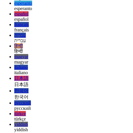
ελληνικά
english
english
esperanto
esperanto
español
español
français
français
עברית
עברית
हिन्दी
हिन्दी
magyar
magyar
italiano
italiano
日本語
日本語
한국어
한국어
русский
русский
türkçe