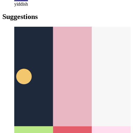
türkçe
türkçe
yiddish
yiddish
Suggestions