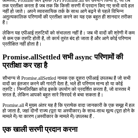
यदि आप एक जावास्क्रिप्ट-डेवलपर हैं, तो आपने सबसे अधिक मानक बिल्ट-इन
ऑब्जेक्ट Promise और इसके API Promise.all का उपयोग किया है, जो तब
तक प्रतीक्षा करता है जब तक कि किसी सरणी में प्रदान किए गए सभी वादे हल
नहीं हो जाते। अपने व्यावसायिक तर्क के साथ आगे बढ़ने से पहले विभिन्न
अतुल्यकालिक परिणामों की प्रतीक्षा करने का यह एक बहुत ही शानदार तरीका
है।
लेकिन यह एपीआई त्रुटियों को संभालता नहीं है। जब भी वादों की श्रेणी में कम
से कम एक त्रुटि होती है, तो कार्य तुरंत बंद हो जाता है और आगे कोई परिणाम
प्रतीक्षित नहीं होता है।
Promise.allSettled सभी async परिणामों की
प्रतीक्षा कर रहा है
सौभाग्य से Promise.allSettled नामक एक दूसरा एपीआई उपलब्ध है जो सभी
वादों का इंतजार करने की गारंटी देता है, भले ही परिणाम मान्य हो या कोई
त्रुटि। निम्नलिखित कोड इसके उपयोग को प्रदर्शित करता है, जो वास्तव में
सरल है, लेकिन आपको बहुत सारे सिरदर्द से बचा सकता है।
Promise.all में मुख्य अंतर यह है कि प्रत्येक वादा जानकारी के एक समूह में हल
हो जाता है, जहां दोनों राज्य (पूरा या अस्वीकार) के साथ-साथ मूल्य (पूरा होने के
मामले में) या कारण (अस्वीकार के मामले में) उपलब्ध हैं .