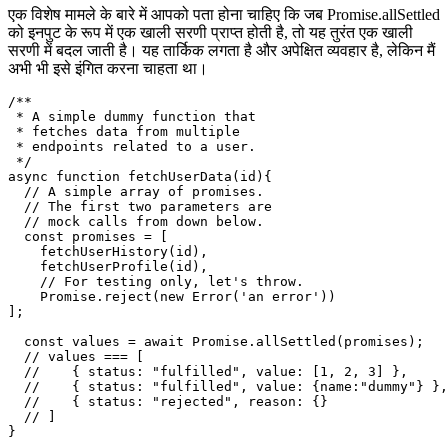
एक खाली सरणी प्रदान करना
एक विशेष मामले के बारे में आपको पता होना चाहिए कि जब Promise.allSettled
को इनपुट के रूप में एक खाली सरणी प्राप्त होती है, तो यह तुरंत एक खाली
सरणी में बदल जाती है। यह तार्किक लगता है और अपेक्षित व्यवहार है, लेकिन मैं
अभी भी इसे इंगित करना चाहता था।
/**

 * A simple dummy function that

 * fetches data from multiple

 * endpoints related to a user.

 */

async function fetchUserData(id){

  // A simple array of promises.

  // The first two parameters are

  // mock calls from down below.

  const promises = [

    fetchUserHistory(id),

    fetchUserProfile(id),

    // For testing only, let's throw.

    Promise.reject(new Error('an error'))

];

  const values = await Promise.allSettled(promises);

  // values === [

  //    { status: "fulfilled", value: [1, 2, 3] },

  //    { status: "fulfilled", value: {name:"dummy"} },
