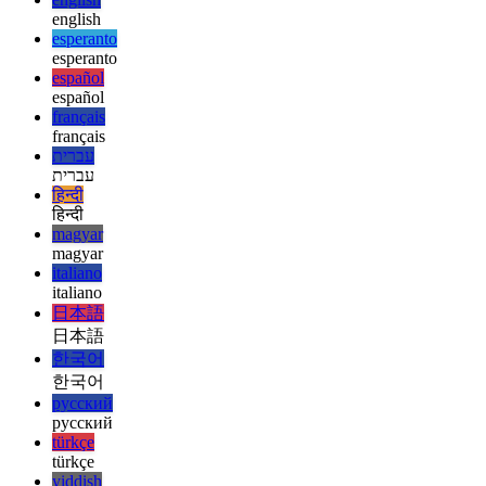
ελληνικά
ελληνικά
english
english
esperanto
esperanto
español
español
français
français
עברית
עברית
हिन्दी
हिन्दी
magyar
magyar
italiano
italiano
日本語
日本語
한국어
한국어
русский
русский