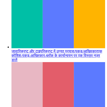
जावास्क्रिप्ट और टाइपस्क्रिप्ट में उन्नत प्रयास/पकड़/आखिरकार
एक
कोशिश-पकड़-आखिरकार-ब्लॉक के कार्यान्वयन पर एक विस्तृत नज़र
डालें