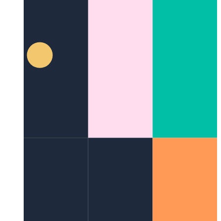
जेएसएक्स
जावास्क्रिप्ट एक्सएमएल सिंटेक्स